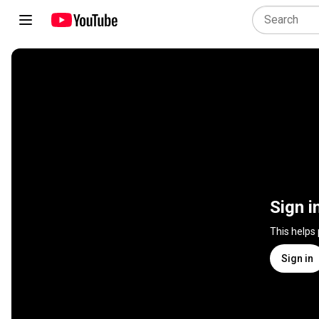
Sign i
This helps
Sign in