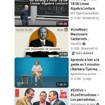
18.06 Linear 
Algebra Lecture
MIT OpenCourseWare
3.3M
Streamed 3y ago
1:05:09
#LiveNow | 
Masiosare: 
Calderón's 
betrayals 
Canal22
(10/09/2025)
22K
Streamed 10mo ago
Auto-dubbed
57:30
Aprende a leer a la 
gente en 3 minutos 
| Bárbara Tijerina, 
experta en 
Aprendemos juntos Mex
comunicación no 
3.6M
1y ago
verbal
1:06:31
#EnVivo ¬ 
#LosPeriodistas ¬ 
Los perredistas, 
hoy en Somos 
SinEmbargo Al Aire