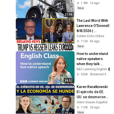
1.3M
1d ago
New
21:56
The Last Word With 
Lawrence O'Donnell 
8/8/2026 | 
🅼🆂🅽🅱️🅲 News 
Golden Echo Oldies
Breaking News 
112K
6h ago
Today August 8, 
New
39:51
2026
How to understand 
native speakers 
when they talk 
quickly: Live 
BBC Learning English
English Class
326K
Streamed 9mo ago
34:57
Karen Kwiatkowski: 
El ejército de EE. 
UU. se desmorona 
y la economía se 
Glenn Diesen Español
hunde
110K
2d ago
New
1:22:41