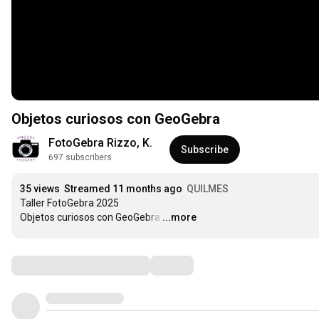
Objetos curiosos con GeoGebra
FotoGebra Rizzo, K.
Subscribe
697 subscribers
35 views
Streamed 11 months ago
QUILMES
Taller FotoGebra 2025

Objetos curiosos con GeoGebra
…
...more
Comments