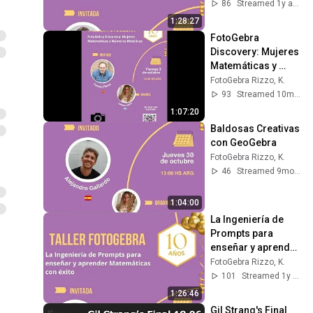
86
Streamed 1y ago
1:28:27
FotoGebra 
Discovery: Mujeres 
Matemáticas y 
Números Metálicos
FotoGebra Rizzo, K.
93
Streamed 10mo ago
1:07:20
Baldosas Creativas 
con GeoGebra
FotoGebra Rizzo, K.
46
Streamed 9mo ago
1:04:00
La Ingeniería de 
Prompts para 
enseñar y aprender 
Matemáticas con 
FotoGebra Rizzo, K.
éxito
101
Streamed 1y ago
1:26:46
Gil Strang's Final 