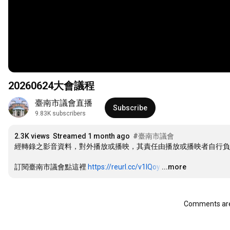
20260624大會議程
臺南市議會直播
Subscribe
9.83K subscribers
2.3K views
Streamed 1 month ago
#臺南市議會
經轉錄之影音資料，對外播放或播映，其責任由播放或播映者自行負
訂閱臺南市議會點這裡 
https://reurl.cc/v1lQoy
…
...more
Comments are 