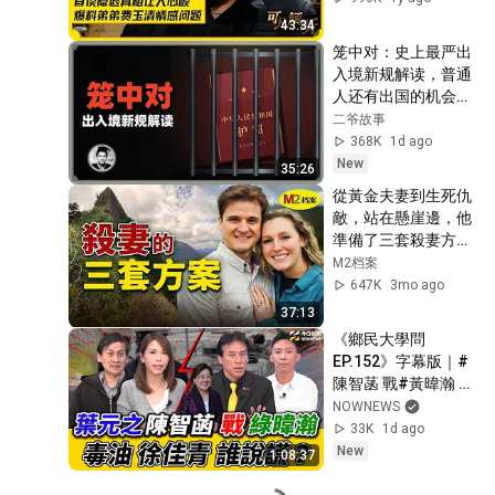
#张菲 #费玉清 #可
43:34
凡倾听 FULL
笼中对：史上最严出
入境新规解读，普通
人还有出国的机会
吗？
二爷故事
368K
1d ago
New
35:26
從黃金夫妻到生死仇
敵，站在懸崖邊，他
準備了三套殺妻方案
｜M2檔案｜
M2档案
Gerhardt & Arielle 
647K
3mo ago
case
37:13
《鄉民大學問
EP.152》字幕版｜#
陳智菡 戰#黃暐瀚 #
葉元之 戰#范綱皓 毒
NOWNEWS
油卓內閣真有謊言？
33K
1d ago
徐佳青當特權媽媽？
New
1:08:37
執政黨和在野黨 人民
到底該信誰？