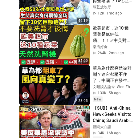
惊全场,留下10亿巨
额遗产！【王芳王为
综艺放映厅
念访谈】
12K
1mo ago
46:19
歐美超市，这10 種
蔬菜是低鉀低
磷、！！✅中英對照
採購指南！
樂活好食
264K
2mo ago
34:00
華為為什麼突然被群
嘲？連它都壓不住
了，中國正在發生什
麼（文昭談古論今
文昭談古論今 -Wen Zhao Official
1737期）
133K
5h ago
New
23:05
【SUB】Anti-China 
Hawk Seeks Visit to 
China; Saudi Arabia 
Suddenly Breaks 
新聞大白話
Ties with U.S.
34K
16h ago