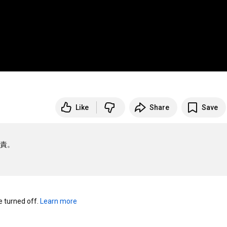
Like
Share
Save
責。

turned off. 
Learn more