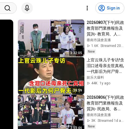
Sign in
20260807(下午)民政
教育部門業務報告及
質詢- 教育局、人事
處、秘書處
臺南市議會直播
1.6K
Streamed 20h ago
New
3:32:05
上官云珠儿子专访!含
泪口述母亲去世真相,
一代影后为何尸骨无
存?真相令人咋舌
娱乐大爆料
【非常名人】#上官
44K
1y ago
云珠
39:59
20260806(下午)民政
教育部門業務報告及
質詢- 民政局、各區
公所
臺南市議會直播
3K
Streamed 1d ago
New
3:53:46