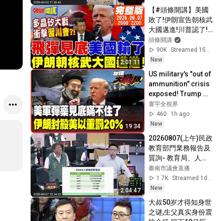
【#頭條開講】美國
敗了!伊朗宣告朝核武
大國邁進!川普認了!
沒飛彈了!荷姆茲主導
頭條開講
權伊朗拿下!中美多晶
90K
Streamed 15h ago
矽大戰!衝擊習川會!
New
2:01:11
｜20260807完整版
US military's "out of 
@頭條開講
ammunition" crisis 
HeadlinesTalk
exposed! Trump 
roars in despair: 
寰宇全視界
Whoever leaks the 
460
1h ago
secre...
New
19:34
20260807(上午)民政
教育部門業務報告及
質詢- 教育局、人事
處、秘書處
臺南市議會直播
1.7K
Streamed 1d ago
New
2:04:47
大叔50岁才得知身世
之谜,生父真实身份震