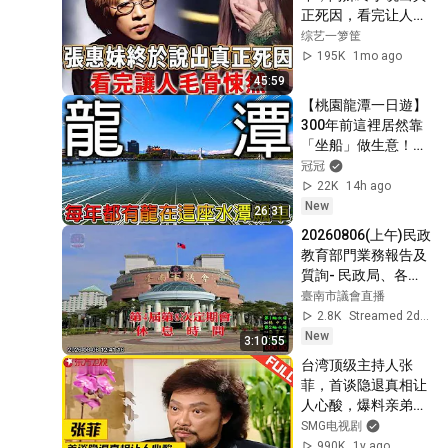
翻盤 #熱門短劇
正死因，看完让人毛
骨悚然！【揭秘天
综艺一箩筐
下】#张雨生 #张惠
195K
1mo ago
妹
45:59
【桃園龍潭一日遊】
300年前這裡居然靠
「坐船」做生意！｜
原來龍潭不只有石門
冠冠
水庫，景點多到一天
22K
14h ago
根本跑不完！【地區
New
26:31
一日遊】
20260806(上午)民政
教育部門業務報告及
質詢- 民政局、各區
公所
臺南市議會直播
2.8K
Streamed 2d ago
New
3:10:55
台湾顶级主持人张
菲，首谈隐退真相让
人心酸，爆料亲弟弟
费玉清情感问题，73
SMG电视剧
岁的他如今怎样了？
990K
1y ago