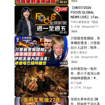
【#NewsInPla...
New
48:23
【08/07/2026 
FOCUS GLOBAL 
NEWS LIVE】 | Fang 
Nien-hua | FOCUS 
TVBS 優選頻道- T觀點
GLOBAL NEWS LIVE
9.8K
Streamed 17h ago
New
59:45
川普嚴查叛國賊，美
軍機密遭洩；川普親
自介入談判：戰爭很
快完結；伊朗高層內
新唐人電視台
部消息，穆傑塔巴隨
53K
Streamed 9h ago
時離世；赴美生子路
New
25:54
斷；中製路由器後
全村都笑他一無所
門，每35秒「送中」
有，窮小子進深山靠
一次【全球新聞】
神秘蜂蜜翻身！#被
2026-08-07
踢出局後我成了山野
布丁短劇
蜂王 #鄉村逆襲 #創
271K
7d ago
業短劇 #養蜂致富 #
56:50
窮小子逆襲 #打臉爽
张雨生离奇死后 28
劇 #白手起家 #人生
年，阿妹终于说出真