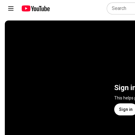
Sign i
This helps
Sign in