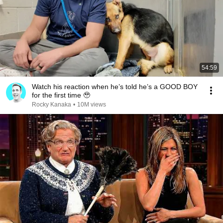
54:59
Watch his reaction when he’s told he’s a GOOD BOY
for the first time 🥹
Rocky Kanaka
•
10M views