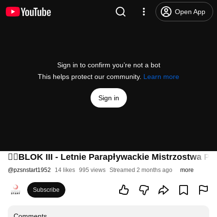
Open App
Sign in to confirm you’re not a bot
This helps protect our community.
Learn more
Sign in
🏊‍♂️BLOK III - Letnie Parapływackie Mistrzostwa 
@
pzsnstart1952
14 likes
995 views
Streamed 2 months ago
more
Subscribe
Comments