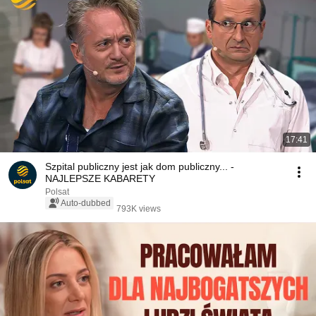
17:41
Szpital publiczny jest jak dom publiczny... -
NAJLEPSZE KABARETY
Polsat
Auto-dubbed
793K views