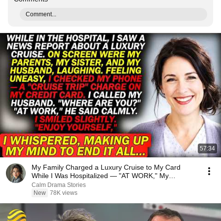
Comment...
57:34
My Family Charged a Luxury Cruise to My Card
While I Was Hospitalized — "AT WORK," My
Husband Said..
Calm Drama Stories
New
78K views