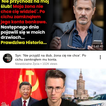
1:48:40
Syn: 'Nie przyjdź na ślub, żona cię nie chce'. Po
cichu zamknąłem mu konta.
Niewidzialne Życia
•
102K views