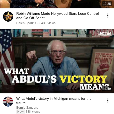
12:35
Robin Williams Made Hollywood Stars Lose Control
and Go Off-Script
Celeb Spark ⭐
•
643K views
11:49
What Abdul’s victory in Michigan means for the
future
Bernie Sanders
New
33K views