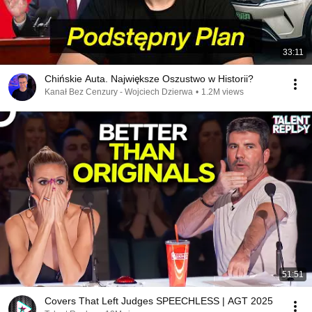
33:11
Chińskie Auta. Największe Oszustwo w Historii?
Kanał Bez Cenzury - Wojciech Dzierwa
•
1.2M views
51:51
Covers That Left Judges SPEECHLESS | AGT 2025