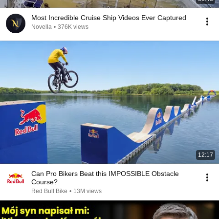
Most Incredible Cruise Ship Videos Ever Captured
Novella
•
376K views
12:17
Can Pro Bikers Beat this IMPOSSIBLE Obstacle
Course?
Red Bull Bike
•
13M views