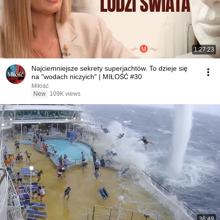
1:27:23
Najciemniejsze sekrety superjachtów. To dzieje się
na "wodach niczyich" | MIŁOŚĆ #30
Miłość
New
109K views
36:48