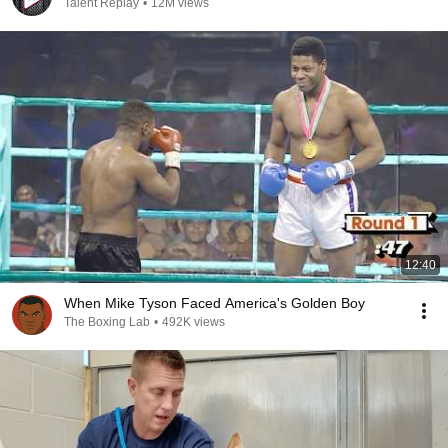
Talent Replay
•
12M views
12:40
When Mike Tyson Faced America's Golden Boy
The Boxing Lab
•
492K views