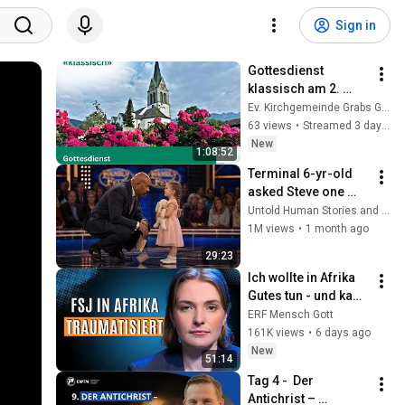
Sign in
Gottesdienst 
klassisch am 2. 
August um 10 Uhr
Ev. Kirchgemeinde Grabs Gams
63 views
•
Streamed 3 days ago
New
1:08:52
Terminal 6-yr-old 
asked Steve one 
question — he cried 
Untold Human Stories and 6 more
for 10 minutes
1M views
•
1 month ago
29:23
Ich wollte in Afrika 
Gutes tun - und kam 
traumatisiert 
ERF Mensch Gott
zurück!
161K views
•
6 days ago
New
51:14
Tag 4 -  Der 
Antichrist – 