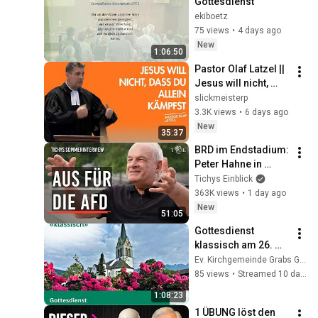
Gottesdienst
ekiboetz
75 views
•
4 days ago
New
1:06:50
Pastor Olaf Latzel || 
Jesus will nicht, 
dass du allein 
slickmeisterp
kämpfst
3.3K views
•
6 days ago
New
35:37
BRD im Endstadium: 
Peter Hahne in 
Tichys 
Tichys Einblick
Sommerinterview
363K views
•
1 day ago
New
51:05
Gottesdienst 
klassisch am 26. 
Juli um 10 Uhr
Ev. Kirchgemeinde Grabs Gams
85 views
•
Streamed 10 days ago
1:08:23
1 ÜBUNG löst den 