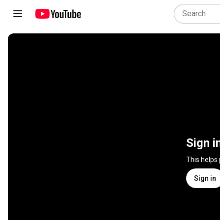
Sign i
This helps
Sign in