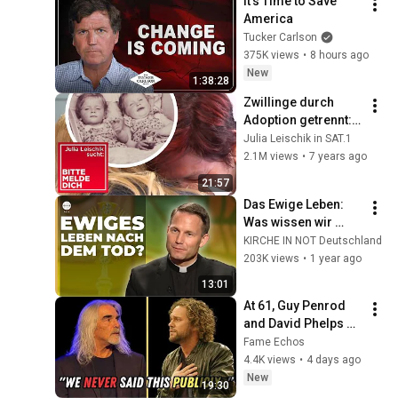
It’s Time to Save 
America
Tucker Carlson
375K views
•
8 hours ago
New
1:38:28
Zwillinge durch 
Adoption getrennt: 
54 Jahre große 
Julia Leischik in SAT.1
Sehnsucht! | 1/2 | 
2.1M views
•
7 years ago
Bitte melde dich | 
21:57
SAT.1
Das Ewige Leben: 
Was wissen wir 
darüber? | Prof. DDr. 
KIRCHE IN NOT Deutschland
Ralph Weimann
203K views
•
1 year ago
13:01
At 61, Guy Penrod 
and David Phelps 
Finally Address 
Fame Echos
Each Other — What 
4.4K views
•
4 days ago
They Said Stun the 
New
19:30
Gospel World