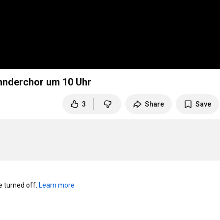
nnderchor um 10 Uhr
3
Share
Save
turned off. 
Learn more