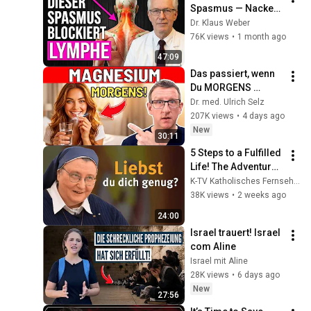
Spasmus — Nacken, 
Schultern und 
Dr. Klaus Weber
Schwellungen 
76K views
•
1 month ago
verschwinden in 5 
47:09
Minuten
Das passiert, wenn 
Du MORGENS 
Magnesium 
Dr. med. Ulrich Selz
nimmst!
207K views
•
4 days ago
New
30:11
5 Steps to a Fulfilled 
Life! The Adventure 
of Being a Christian 
K-TV Katholisches Fernsehen
I Episode 1 I with Sr. 
38K views
•
2 weeks ago
Teresa Zukic
24:00
Israel trauert! Israel 
com Aline
Israel mit Aline
28K views
•
6 days ago
New
27:56