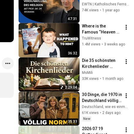
Verdunkelung des 
EWTN | Katholisches Fernsehen weltweit
Heiligen - Benedikt 
74K views
•
1 year ago
XVI. Forum 2025
47:31
Where is the 
Famous “Heaven 
Kid” 23 Years Later?
TruWitness
1.4M views
•
3 weeks ago
36:32
Die 35 schönsten 
Kirchenlieder 
unserer Kindheit 🕊️ 
MsMili
Balsam für die 
33K views
•
1 month ago
Seele & Innerer 
2:29:04
Frieden ✨
30 Dinge, die 1970 in 
Deutschland völlig 
normal waren – 
Deutschland, wie es einmal war
heute aber 
61K views
•
2 days ago
undenkbar sind
New
35:33
2026 07 19 