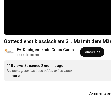
Gottesdienst klassisch am 31. Mai mit dem Mä
Ev. Kirchgemeinde Grabs Gams
Subscribe
173 subscribers
118 views
Streamed 2 months ago
No description has been added to this video.
...more
Comments are 