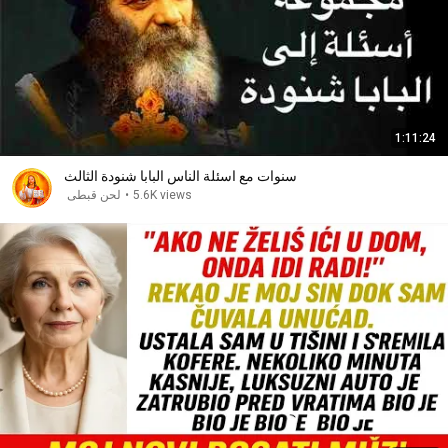
1:11:24
سنوات مع اسئلة الناس البابا شنودة الثالث
لحن قبطى
•
5.6K views