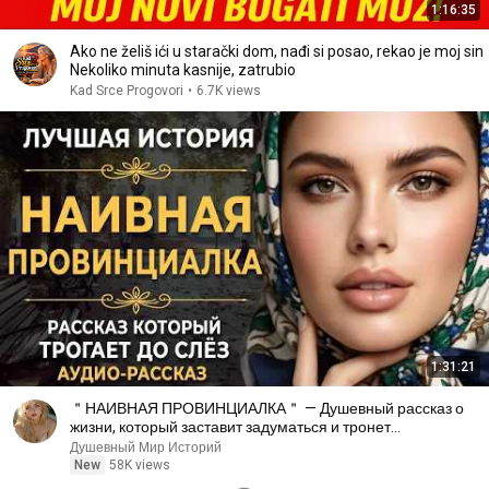
1:16:35
Ako ne želiš ići u starački dom, nađi si posao, rekao je moj sin
Nekoliko minuta kasnije, zatrubio
Kad Srce Progovori
•
6.7K views
1:31:21
＂НАИВНАЯ ПРОВИНЦИАЛКА＂ — Душевный рассказ о
жизни, который заставит задуматься и тронет
Аудиорассказ
Душевный Мир Историй
New
58K views