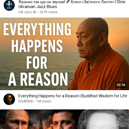
Франко так ще не звучав! 🍂 Блюз «Зів'ялого Листя» | Slow
Ukrainian Jazz-Blues
UA Jazz AI
•
267K views
30:36
Everything Happens for a Reason | Buddhist Wisdom for Life
DHARMA
•
1M views