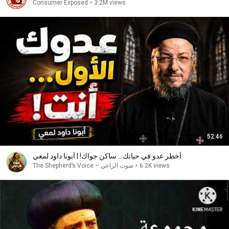
Consumer Exposed
•
3.2M views
52:46
أخطر عدو في حياتك... ساكن جواك! | أبونا داود لمعي
صوت الراعي – The Shepherd’s Voice
•
6.2K views