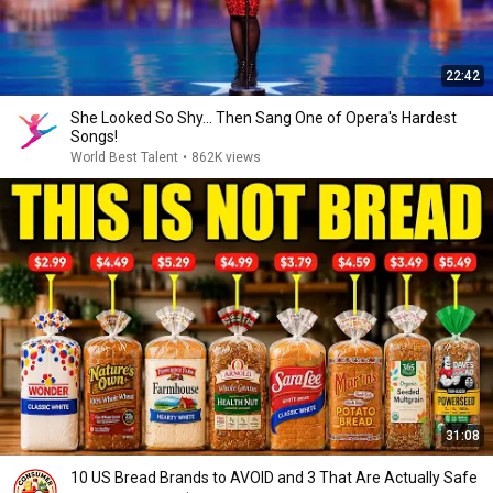
22:42
She Looked So Shy... Then Sang One of Opera's Hardest
Songs!
World Best Talent
•
862K views
31:08
10 US Bread Brands to AVOID and 3 That Are Actually Safe