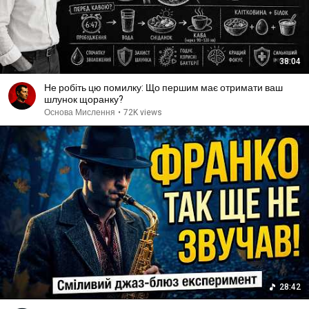
38:04
Не робіть цю помилку: Що першим має отримати ваш
шлунок щоранку?
Основа Мислення
•
72K views
28:42