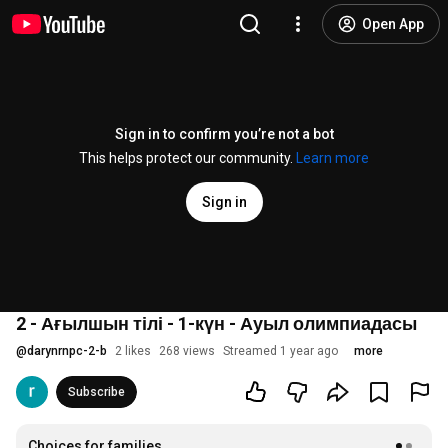
Open App
Sign in to confirm you’re not a bot
This helps protect our community.
Learn more
Sign in
2 - Ағылшын тілі - 1-күн - Ауыл олимпиадасы
@
darynrnpc-2-b
2 likes
268 views
Streamed 1 year ago
more
Subscribe
Choices for families