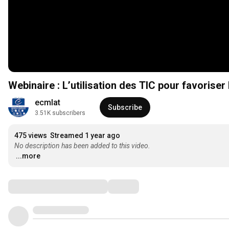
Webinaire : L’utilisation des TIC pour favorise
ecmlat
Subscribe
3.51K subscribers
475 views
Streamed 1 year ago
No description has been added to this video.
...more
Comments