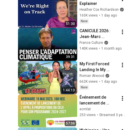
Explainer
Heather Cox Richardson
165K views
•
1 day ago
New
51:30
CANICULE 2026 : 
Jean-Marc 
JANCOVICI explique 
France Culture
l’urgence 
140K views
•
1 month ago
climatique
39:31
My First Forced 
Landing In My 
Helicopter. Very 
Roman Atwood
Scary Experience 
662K views
•
1 day ago
But Everyone Is 
New
1:44:13
Safe! Needs FIxed!
Événement de 
lancement de 
l’appel à 
ecmlat
propositions du 
253 views
•
Streamed 3 years ago
CELV pour son 
57:06
programme 2024-