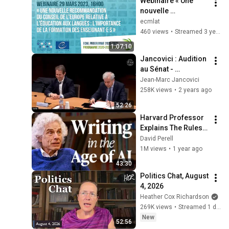
Webinaire « Une 
2027
nouvelle 
Recommandation 
ecmlat
du Conseil de 
460 views
•
Streamed 3 years ago
l’Europe relative à 
1:07:10
l’éducation aux 
Jancovici : Audition 
langues...
au Sénat - 
Obligations de Total 
Jean-Marc Jancovici
Énergies - 
258K views
•
2 years ago
12/02/2024
52:26
Harvard Professor 
Explains The Rules 
of Writing — Steven 
David Perell
Pinker
1M views
•
1 year ago
43:30
Politics Chat, August 
4, 2026
Heather Cox Richardson
269K views
•
Streamed 1 day ago
New
52:56