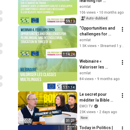
learning for 
integration into the 
ecmlat
job market
106 views
•
10 months ago
Auto-dubbed
59:13
“Opportunities and 
challenges for 
plurilingual and 
ecmlat
intercultural 
1.5K views
•
Streamed 1 year ago
education in times 
1:14:24
of AI”
Webinaire « 
Valoriser les 
classes 
ecmlat
multilingues »
84 views
•
9 months ago
1:11:14
Le secret pour 
méditer la Bible 
efficacement
EMCI TV
23K views
•
2 days ago
New
31:21
Today in Politics | 