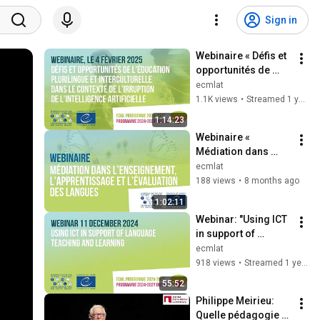
Sign in
Webinaire « Défis et 
opportunités de 
l’éducation 
ecmlat
plurilingue et 
1.1K views
•
Streamed 1 year ago
interculturelle dans 
1:14:23
le contexte...
Webinaire « 
Médiation dans 
l’enseignement, 
ecmlat
l’apprentissage et 
188 views
•
8 months ago
l’évaluation des 
1:02:11
langues »
Webinar: "Using ICT 
in support of 
language teaching 
ecmlat
and learning"
918 views
•
Streamed 1 year ago
55:52
Philippe Meirieu: 
Quelle pédagogie 