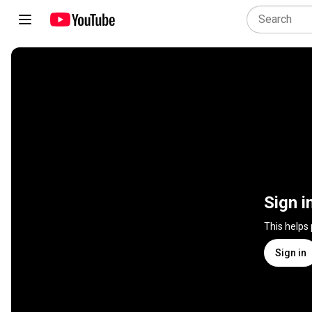
Sign i
This helps
Sign in