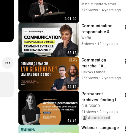
pour faire face aux 
Institut Pierre Werner
défis d’aujourd’hui? 
67K views
•
4 years ago
– Conférence – 
2:01:20
26.04.22
Communication 
responsable & 
d'impact : Comment 
Wafhi
éviter le 
5 views
•
13 days ago
greenwashing ?
53:13
Comment ça 
marche l'IA 
Générative ? LLM, 
Devoxx France
RAG sous le capot.
26K views
•
2 years ago
45:14
Permanent 
archives: finding the 
right solution for 
CHUCK&CO
your digital 
21 views
•
9 days ago
documents
Auto-dubbed
43:34
Webinar: Language 