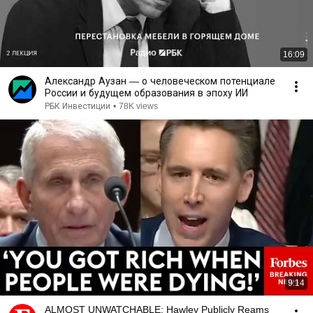
16:09
Александр Аузан — о человеческом потенциале
России и будущем образования в эпоху ИИ
РБК Инвестиции
•
78K views
9:14
ALMOST UNWATCHABLE: Hawley Publicly Reams