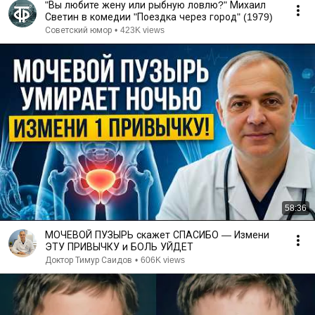
"Вы любите жену или рыбную ловлю?" Михаил
Светин в комедии "Поездка через город" (1979)
Советский юмор
•
423K views
58:36
МОЧЕВОЙ ПУЗЫРЬ скажет СПАСИБО — Измени
ЭТУ ПРИВЫЧКУ и БОЛЬ УЙДЕТ
Доктор Тимур Саидов
•
606K views