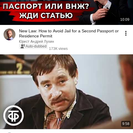
10:09
New Law: How to Avoid Jail for a Second Passport or
Residence Permit
Юрист Андрей Лухин
Auto-dubbed
173K views
9:58