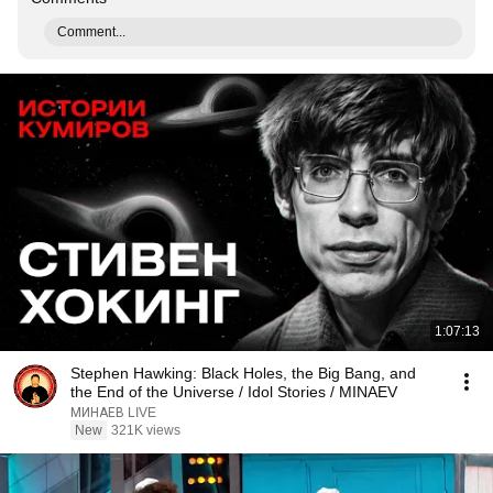
Comment...
1:07:13
Stephen Hawking: Black Holes, the Big Bang, and
the End of the Universe / Idol Stories / MINAEV
МИНАЕВ LIVE
New
321K views