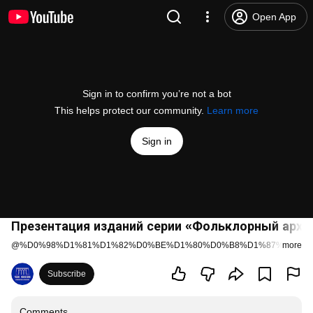
Open App
Sign in to confirm you’re not a bot
This helps protect our community.
Learn more
Sign in
Презентация изданий серии «Фольклорный архи
@
%D0%98%D1%81%D1%82%D0%BE%D1%80%D0%B8%D1%87%D0%B5
more
Subscribe
Comments