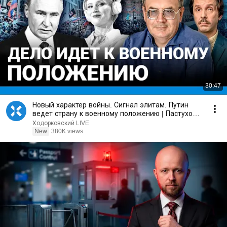
30:47
Новый характер войны. Сигнал элитам. Путин
ведет страну к военному положению | Пастухов,
Еловский
Ходорковский LIVE
New
380K views