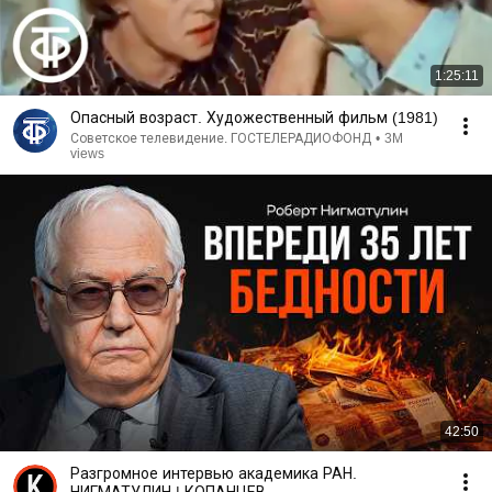
1:25:11
Опасный возраст. Художественный фильм (1981)
Советское телевидение. ГОСТЕЛЕРАДИОФОНД
•
3M
views
42:50
Разгромное интервью академика РАН.