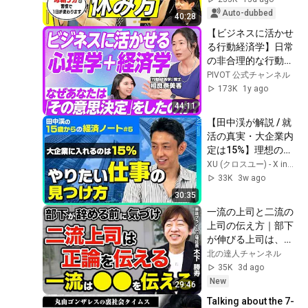
"Pro Way" to Rest 
Auto-dubbed
40:28
Pra...
【ビジネスに活かせ
る行動経済学】日常
の非合理的な行動を
科学する／ビッグテ
PIVOT 公式チャンネル
ックでも活用される
173K
1y ago
行動経済学／無意識
44:11
の意思決定がビジネ
【田中渓が解説 / 就
スのカギ／情報処理
活の真実・大企業内
の2つのシステム／
定は15%】理想の職
相良奈美香氏
業につくには？ やり
XU (クロスユー) - X innovation empowers U
【PIVOT TALK】
たい仕事の見つけ方
33K
3w ago
を元ゴールドマン・
30:35
サックスの投資家が
一流の上司と二流の
伝授【田中渓の15歳
上司の伝え方｜部下
からの経済ノート】
が伸びる上司は、何
を伝えているのか？
北の達人チャンネル
35K
3d ago
New
29:46
Talking about the 7-