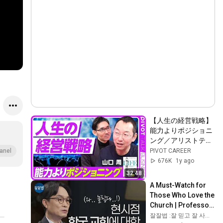
【人生の経営戦略】
能力よりポジショニ
ング／アリストテレ
ス的人生を目指せ／
PIVOT CAREER
anel
人的資本→社会資本
676K
1y ago
→金融資本／人生ゲ
32:48
ームの構造／絶好調
A Must-Watch for 
な30代は危険／就活
Those Who Love the 
ゲームの落とし穴／
Church | Professor 
経験のインフレ／人
Kim Hak-chul | Jal-
잘잘법 :잘 믿고 잘 사는 법
生の４つのステージ