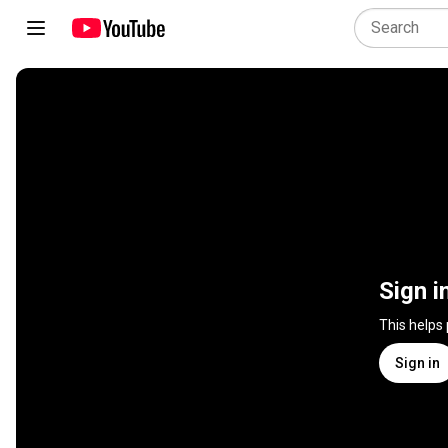
Sign i
This helps
Sign in