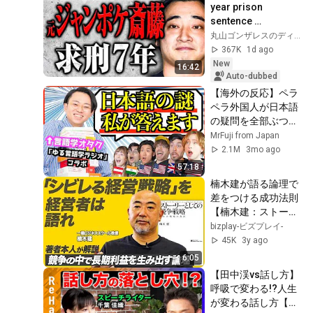
year prison 
sentence 
demanded for 
丸山ゴンザレスのディープな世界
former Jungle 
367K
1d ago
Pocket member 
New
16:42
Saito [Undergro...
Auto-dubbed
【海外の反応】ペラ
ペラ外国人が日本語
の疑問を全部ぶつけ
てみた【ゆる言語学
MrFuji from Japan
ラジオ】
2.1M
3mo ago
57:18
楠木建が語る論理で
差をつける成功法則
【楠木建：ストーリ
ーとしての競争戦
bizplay-ビズプレイ-
略】
45K
3y ago
6:05
【田中渓vs話し方】
呼吸で変わる!?人生
が変わる話し方【千