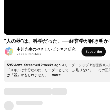
”人の器”は、科学だった。──経営学が解き明
中川先生のやさしいビジネス研究
Subscribe
73.2K subscribers
595 views
Streamed 2 weeks ago
#リーダーシップ
#管理職
#人
「スキルは十分なのに、リーダーとして一歩足りない」——その正
は「器」かもしれません。
…
...more
Comments