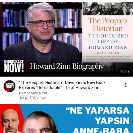
15:52
"The People's Historian": Dave Zirin's New Book
Explores "Remarkable" Life of Howard Zinn
Democracy Now!
New
59K views