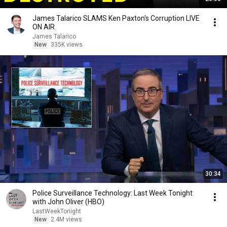
James Talarico SLAMS Ken Paxton's Corruption LIVE
ON AIR
James Talarico
New
335K views
30:34
Police Surveillance Technology: Last Week Tonight
with John Oliver (HBO)
LastWeekTonight
New
2.4M views