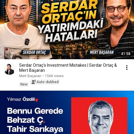
41:58
Serdar Ortaç's Investment Mistakes | Serdar Ortaç &
Mert Başaran
Mert Başaran
•
156K views
Auto-dubbed
New