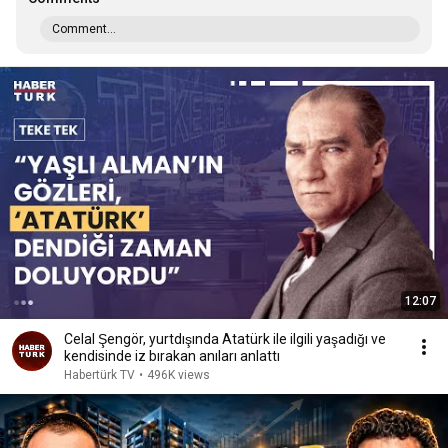
Comment...
12:07
Celal Şengör, yurtdışında Atatürk ile ilgili yaşadığı ve
kendisinde iz bırakan anıları anlattı
Habertürk TV
•
496K views