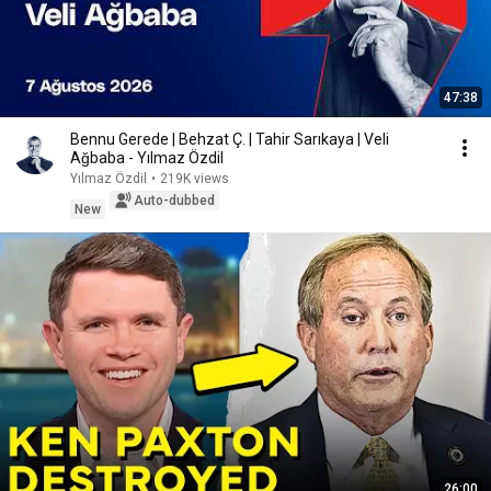
47:38
Bennu Gerede | Behzat Ç. | Tahir Sarıkaya | Veli
Ağbaba - Yılmaz Özdil
Yılmaz Özdil
•
219K views
Auto-dubbed
New
26:00