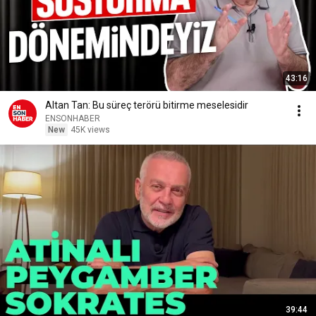
43:16
Altan Tan: Bu süreç terörü bitirme meselesidir
ENSONHABER
New
45K views
39:44