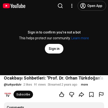
Open App
Sign in to confirm you’re not a bot
This helps protect our community.
Learn more
Sign in
Ocakbaşı Sohbetleri: "Prof. Dr. Orhan Türkdoğan’a S
@
turkyurdutv
2 likes
91 views
Streamed 2 years ago
more
Subscribe
Comments