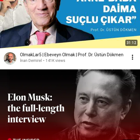
31:12
OlmakLar5 | Ebeveyn Olmak | Prof. Dr. Üstün Dökmen
İnan Demirel
•
141K views