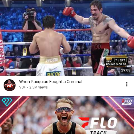
29:08
When Pacquiao Fought a Criminal
VS+
•
2.5M views