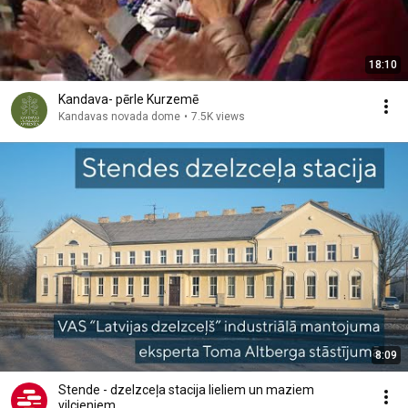
18:10
Kandava- pērle Kurzemē
Kandavas novada dome
•
7.5K views
8:09
Stende - dzelzceļa stacija lieliem un maziem
vilcieniem