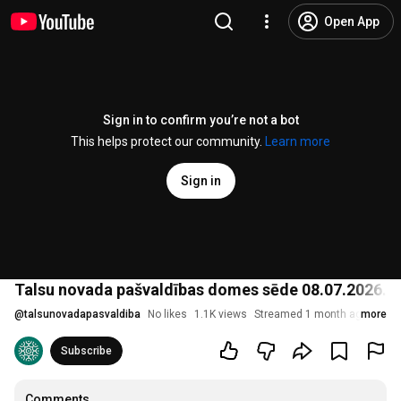
Open App
Sign in to confirm you’re not a bot
This helps protect our community.
Learn more
Sign in
Talsu novada pašvaldības domes sēde 08.07.2026. pl
@
talsunovadapasvaldiba
No likes
1.1K views
Streamed 1 month ago
more
Subscribe
Comments