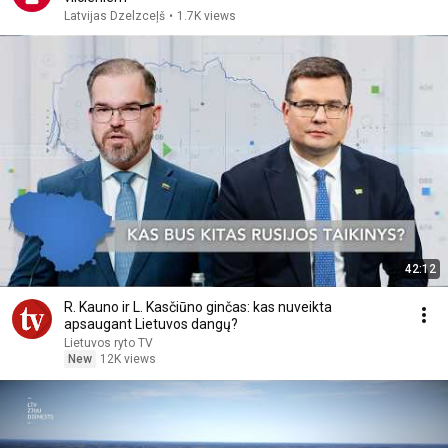
Latvijas Dzelzceļš
•
1.7K views
42:12
R. Kauno ir L. Kasčiūno ginčas: kas nuveikta
apsaugant Lietuvos dangų?
Lietuvos ryto TV
New
12K views