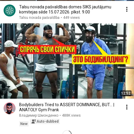
Talsu novada pašvaldības domes SIKS jautājumu
komitejas sēde 15.07.2026. plkst. 9.00
Talsu novada pašvaldība
•
449 views
12:52
Bodybuilders Tried to ASSERT DOMINANCE, BUT... |
ANATOLY Gym Prank
Владимир Шмонденко
•
488K views
Auto-dubbed
New