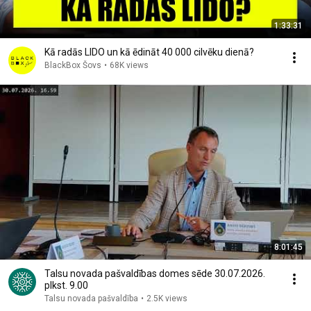
1:33:31
Kā radās LIDO un kā ēdināt 40 000 cilvēku dienā?
BlackBox Šovs
•
68K views
8:01:45
Talsu novada pašvaldības domes sēde 30.07.2026.
plkst. 9.00
Talsu novada pašvaldība
•
2.5K views