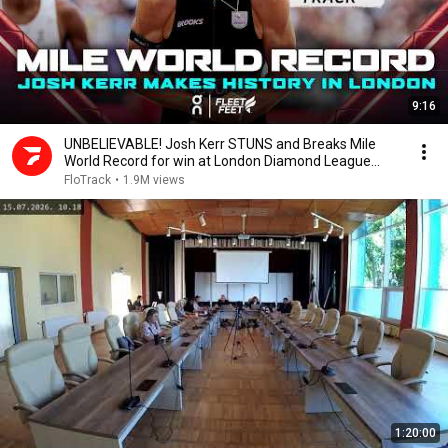
9:16
UNBELIEVABLE! Josh Kerr STUNS and Breaks Mile
World Record for win at London Diamond League
2026
FloTrack
•
1.9M views
1:20:00