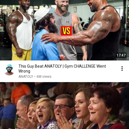
17:47
This Guy Beat ANATOLY | Gym CHALLENGE Went
Wrong
ANATOLY
•
6M views