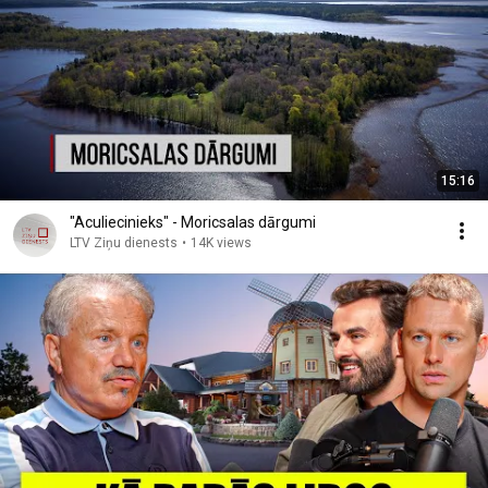
15:16
"Aculiecinieks" - Moricsalas dārgumi
LTV Ziņu dienests
•
14K views