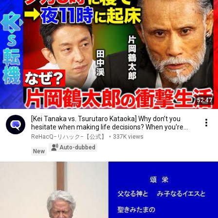
52:47
[Kei Tanaka vs. Tsurutaro Kataoka] Why don’t you
hesitate when making life decisions? When you're...
ReHacQ−リハック−【公式】
•
337K views
Auto-dubbed
New