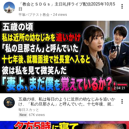
「教会とＳＤＧｓ」主日礼拝ライブ配信2025年10月5
日
平塚バプテスト教会
•
24 views
2:04:21
五歳の頃、私は毎日のように近所の幼なじみを追いか
け、「私の旦那さん」と呼んでいた。十七年後、就職
面接で社長室へ入ると、彼は私を見て微笑んだ。「妻
毎日スカッと
よ、まだ僕を覚えているか？」――
New
67K views