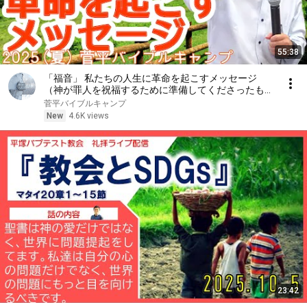
55:38
「福音」 私たちの人生に革命を起こすメッセージ
（神が罪人を祝福するために準備してくださったも
の）
菅平バイブルキャンプ
New
4.6K views
23:42