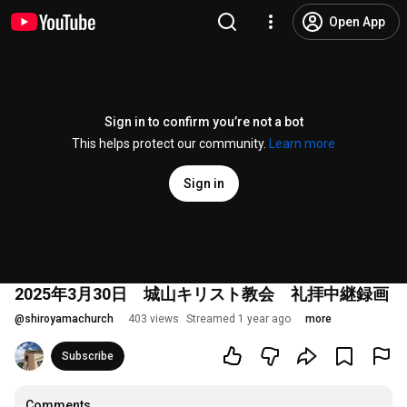
Open App
Sign in to confirm you’re not a bot
This helps protect our community.
Learn more
Sign in
2025年3月30日 城山キリスト教会 礼拝中継録画
@
shiroyamachurch
403 views
Streamed 1 year ago
more
Subscribe
Comments