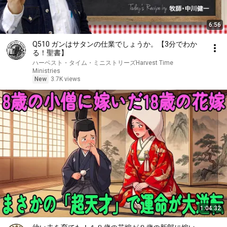
6:56
Q510 ガンはサタンの仕業でしょうか。【3分でわか
る！聖書】
ハーベスト・タイム・ミニストリーズHarvest Time
Ministries
New
3.7K views
1:04:32