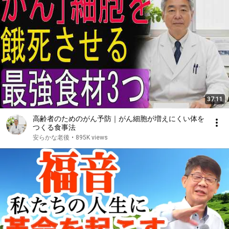
37:11
高齢者のためのがん予防｜がん細胞が増えにくい体を
つくる食事法
安らかな老後
•
895K views