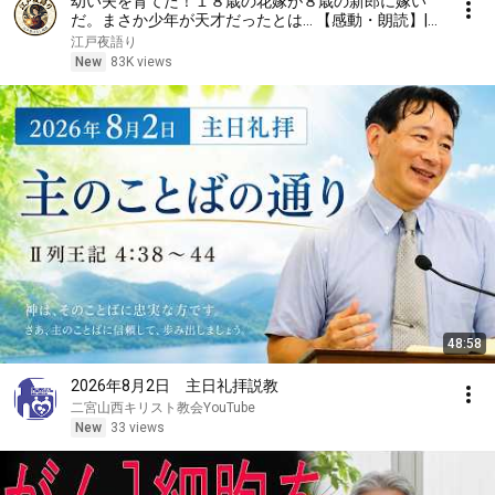
幼い夫を育てた！１８歳の花嫁が８歳の新郎に嫁い
だ。まさか少年が天才だったとは… 【感動・朗読】|
昔話 | 江戸時代の物語 | 時代劇
江戸夜語り
New
83K views
48:58
2026年8月2日 主日礼拝説教
二宮山西キリスト教会YouTube
New
33 views