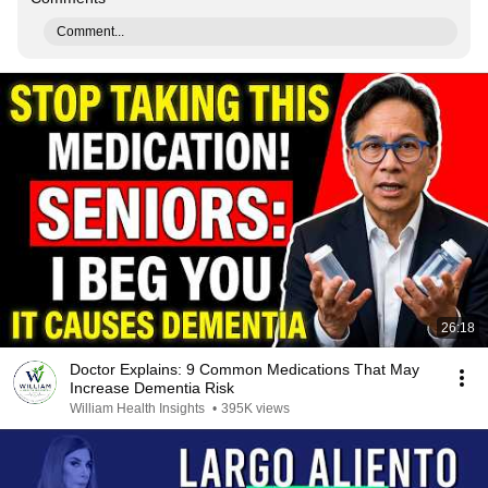
Comment...
26:18
Doctor Explains: 9 Common Medications That May
Increase Dementia Risk
William Health Insights
•
395K views