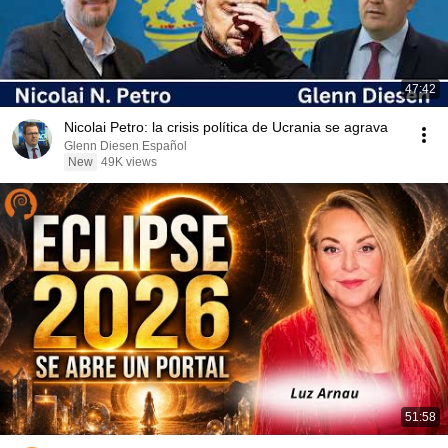
47:42
Nicolai Petro: la crisis política de Ucrania se agrava
Glenn Diesen Español
New
49K views
51:58