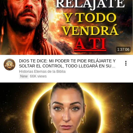
1:37:06
DIOS TE DICE: MI PODER TE PIDE RELÁJARTE Y
SOLTAR EL CONTROL, TODO LLEGARÁ EN SU
MOMENTO PERFECTO
Historias Eternas de la Biblia
New
66K views