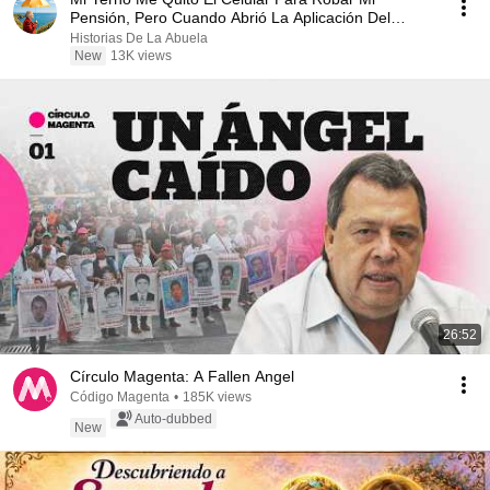
Pensión, Pero Cuando Abrió La Aplicación Del
Banco...
Historias De La Abuela
New
13K views
26:52
Círculo Magenta: A Fallen Angel
Código Magenta
•
185K views
Auto-dubbed
New