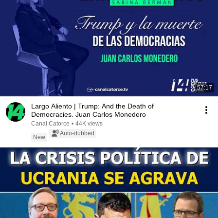
57:17
Largo Aliento | Trump: And the Death of
Democracies. Juan Carlos Monedero
Canal Catorce
•
44K views
Auto-dubbed
New