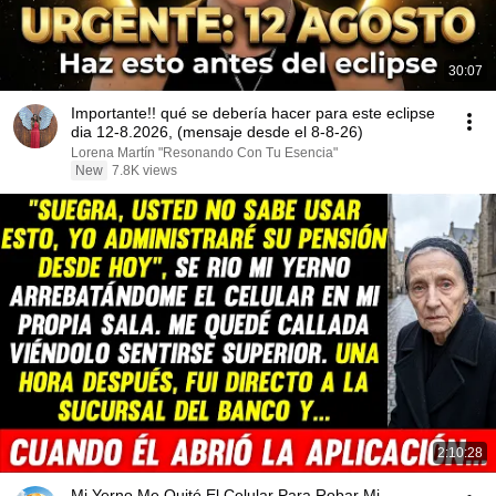
30:07
Importante!! qué se debería hacer para este eclipse
dia 12-8.2026, (mensaje desde el 8-8-26)
Lorena Martín "Resonando Con Tu Esencia"
New
7.8K views
2:10:28
Mi Yerno Me Quitó El Celular Para Robar Mi