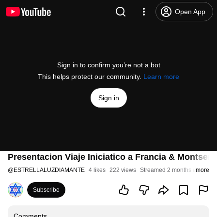
Open App
Sign in to confirm you’re not a bot
This helps protect our community.
Learn more
Sign in
Presentacion Viaje Iniciatico a Francia & Montserrat
@
ESTRELLALUZDIAMANTE
4 likes
222 views
Streamed 2 months ago
more
Subscribe
Comments