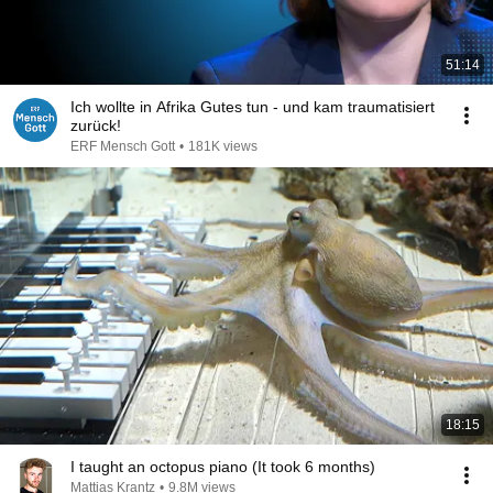
51:14
Ich wollte in Afrika Gutes tun - und kam traumatisiert
zurück!
ERF Mensch Gott
•
181K views
18:15
I taught an octopus piano (It took 6 months)
Mattias Krantz
•
9.8M views