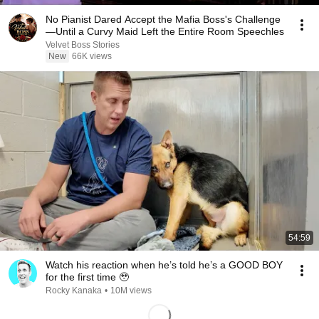
No Pianist Dared Accept the Mafia Boss's Challenge
—Until a Curvy Maid Left the Entire Room Speechles
Velvet Boss Stories
New
66K views
54:59
Watch his reaction when he’s told he’s a GOOD BOY
for the first time 🥹
Rocky Kanaka
•
10M views