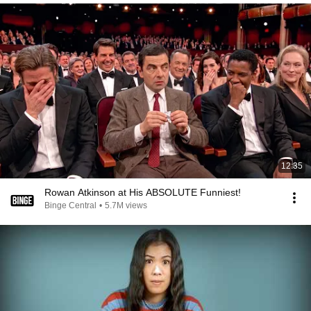
12:35
Rowan Atkinson at His ABSOLUTE Funniest!
Binge Central
•
5.7M views