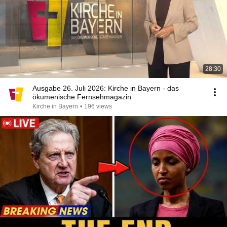
28:30
Ausgabe 26. Juli 2026: Kirche in Bayern - das
ökumenische Fernsehmagazin
Kirche in Bayern
•
196 views