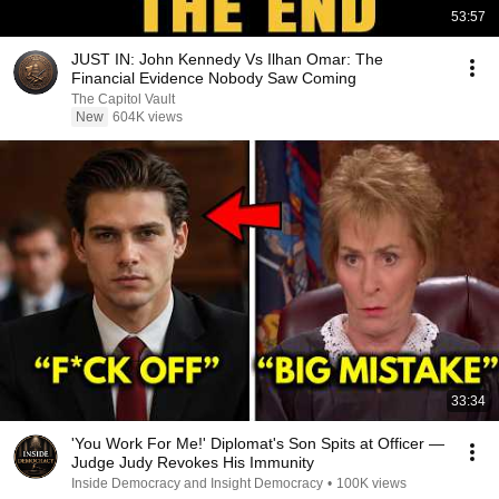
53:57
JUST IN: John Kennedy Vs Ilhan Omar: The
Financial Evidence Nobody Saw Coming
The Capitol Vault
New
604K views
33:34
'You Work For Me!' Diplomat's Son Spits at Officer —
Judge Judy Revokes His Immunity
Inside Democracy and Insight Democracy
•
100K views