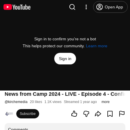
Open App
Sign in to confirm you’re not a bot
This helps protect our community.
Learn more
Sign in
News from Camp 2024 - LIVE - Episode 4 - Confir
@
kirchemedia
20 likes
1.1K views
Streamed 1 year ago
more
Subscribe
Comments