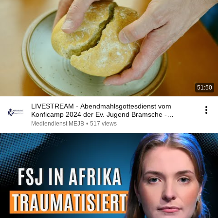
51:50
LIVESTREAM - Abendmahlsgottesdienst vom
Konficamp 2024 der Ev. Jugend Bramsche -
Livestream
Mediendienst MEJB
•
517 views