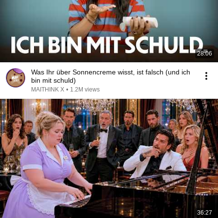
28:06
Was Ihr über Sonnencreme wisst, ist falsch (und ich
bin mit schuld)
MAITHINK X
•
1.2M views
36:27