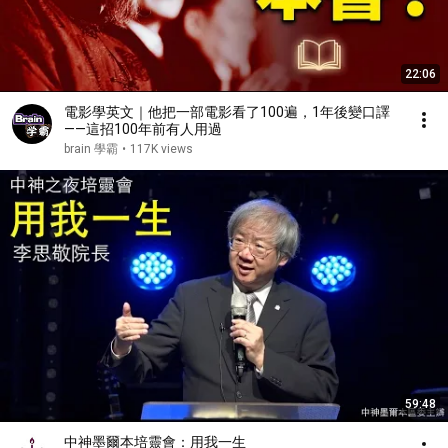
22:06
電影學英文｜他把一部電影看了100遍，1年後變口譯
——這招100年前有人用過
brain 學霸
•
117K views
59:48
中神墨爾本培靈會：用我一生