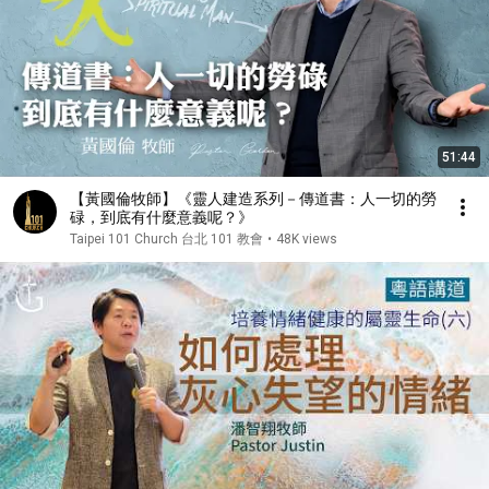
51:44
【黃國倫牧師】《靈人建造系列－傳道書：人一切的勞
碌，到底有什麼意義呢？》
Taipei 101 Church 台北 101 教會
•
48K views