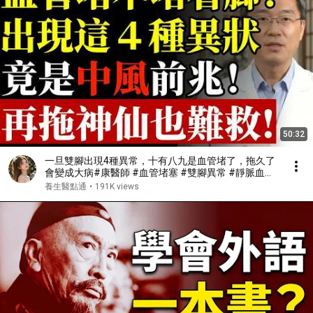
50:32
一旦雙腳出現4種異常，十有八九是血管堵了，拖久了
會變成大病#康醫師 #血管堵塞 #雙腳異常 #靜脈血栓
#肺栓塞 #銀髮族養生 #猝死預防 #血液循環 #健康誤
養生醫點通
•
191K views
區 #早知早受益