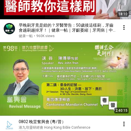
18:10
早晚刷牙竟是錯的？牙醫警告：50歲後這樣刷，牙齒
會越刷越掉牙！｜健康一帖｜牙齦萎縮｜牙周病｜中老
年口腔保健
健康一帖
•
960K views
2:40:15
0802 晚堂奮興會 (粵/普）
港九培靈研經會 Hong Kong Bible Conference