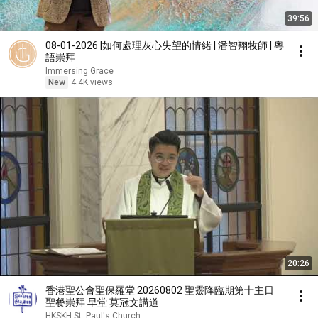
39:56
08-01-2026 |如何處理灰心失望的情緒 | 潘智翔牧師 | 粵
語崇拜
Immersing Grace
New
4.4K views
20:26
香港聖公會聖保羅堂 20260802 聖靈降臨期第十主日
聖餐崇拜 早堂 莫冠文講道
HKSKH St. Paul's Church