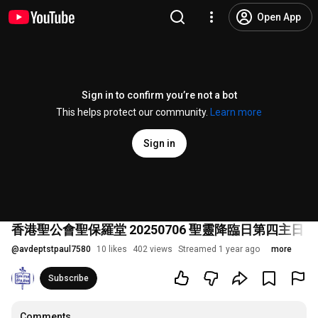
Open App
Sign in to confirm you’re not a bot
This helps protect our community.
Learn more
Sign in
香港聖公會聖保羅堂 20250706 聖靈降臨日第四主日 午堂
@
avdeptstpaul7580
10 likes
402 views
Streamed 1 year ago
more
Subscribe
Comments