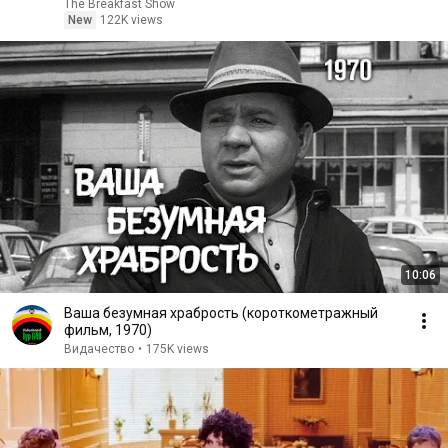
The Breakfast Show
New
122K views
10:06
Ваша безумная храбрость (короткометражный
фильм, 1970)
Видачество
•
175K views