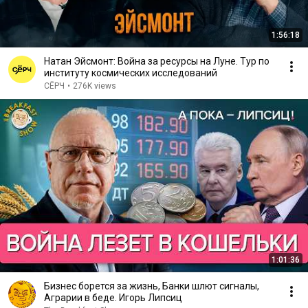
1:56:18
Натан Эйсмонт: Война за ресурсы на Луне. Тур по
институту космических исследований
СЁРЧ
•
276K views
1:01:36
Бизнес борется за жизнь, Банки шлют сигналы,
Аграрии в беде. Игорь Липсиц