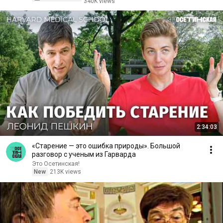
340K views
2:34:03
«Старение — это ошибка природы». Большой
разговор с ученым из Гарварда
Это Осетинская!
New
213K views