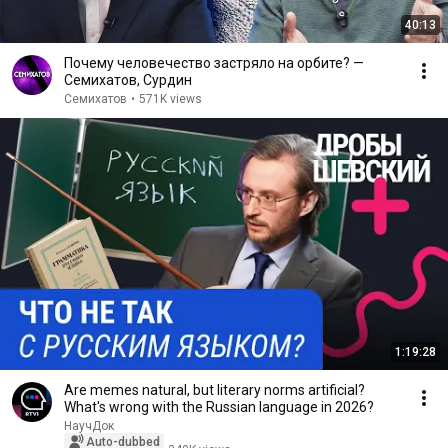
40:13
Почему человечество застряло на орбите? —
Семихатов, Сурдин
Семихатов
•
571K views
1:19:28
Are memes natural, but literary norms artificial?
What's wrong with the Russian language in 2026?
НаучДок
Auto-dubbed