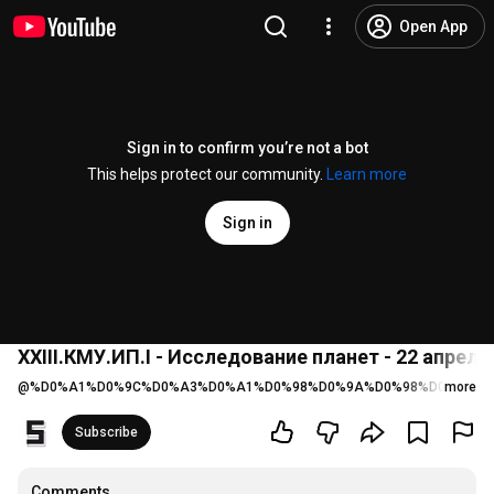
Open App
Sign in to confirm you’re not a bot
This helps protect our community.
Learn more
Sign in
XXIII.КМУ.ИП.I - Исследование планет - 22 апреля
@
%D0%A1%D0%9C%D0%A3%D0%A1%D0%98%D0%9A%D0%98%D0%A0%D
more
Subscribe
Comments