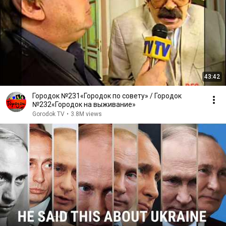
43:42
Городок №231«Городок по совету» / Городок
№232«Городок на выживание»
Gorodok TV
•
3.8M views