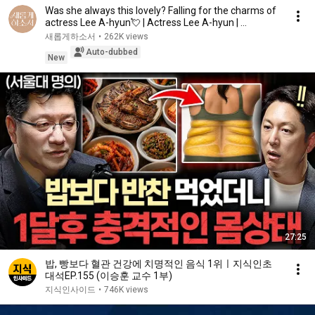
Was she always this lovely? Falling for the charms of
actress Lee A-hyun💘 | Actress Lee A-hyun | ...
새롭게하소서
•
262K views
Auto-dubbed
New
27:25
밥, 빵보다 혈관 건강에 치명적인 음식 1위ㅣ지식인초
대석EP.155 (이승훈 교수 1부)
지식인사이드
•
746K views