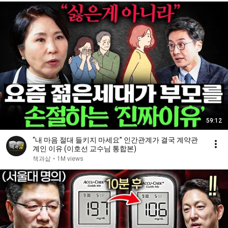
59:12
“내 마음 절대 들키지 마세요” 인간관계가 결국 계약관
계인 이유 (이호선 교수님 통합본)
책과삶
•
1M views