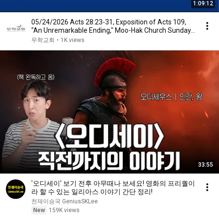
1:09:12
05/24/2026 Acts 28:23-31, Exposition of Acts 109,
"An Unremarkable Ending," Moo-Hak Church Sunday...
무학교회
•
1K views
33:55
'오디세이' 보기 전후 아무때나 보세요! 영화의 프리퀄이
라 할 수 있는 일리아스 이야기 간단 정리!
천재이승국 GeniusSKLee
New
159K views