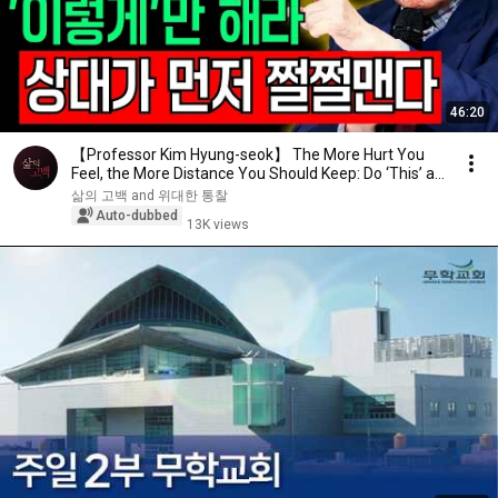
46:20
【Professor Kim Hyung-seok】 The More Hurt You
Feel, the More Distance You Should Keep: Do ‘This’ a...
삶의 고백 and 위대한 통찰
Auto-dubbed
13K views