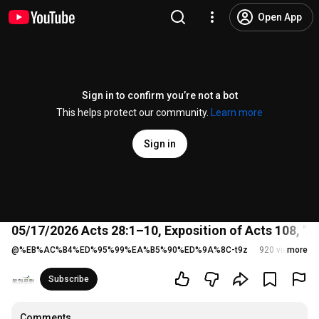
Open App
Sign in to confirm you’re not a bot
This helps protect our community.
Learn more
Sign in
05/17/2026 Acts 28:1–10, Exposition of Acts 108, "A
@
%EB%AC%B4%ED%95%99%EA%B5%90%ED%9A%8C-t9z
920 views
more
Str
Subscribe
Comments