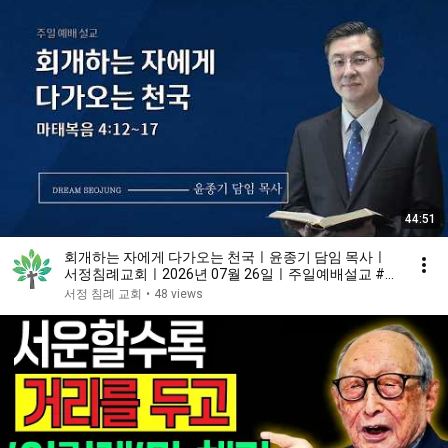
44:51
회개하는 자에게 다가오는 천국ㅣ윤종기 담임 목사ㅣ
서정침례교회ㅣ2026년 07월 26일ㅣ주일예배설교 #평
택교회 #고덕국제도시교회 #젊은교회 #서정침례교회
서정 침례 교회
•
48 views
#꿈이있는교회서정