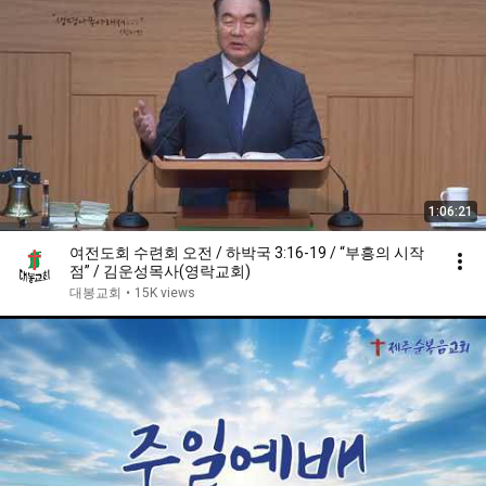
1:06:21
여전도회 수련회 오전 / 하박국 3:16-19 / “부흥의 시작
점” / 김운성목사(영락교회)
대봉교회
•
15K views