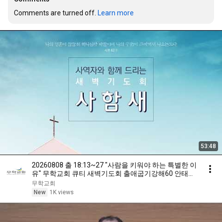
Comments are turned off. 
Learn more
53:48
20260808 출 18:13~27 "사람을 키워야 하는 특별한 이
유" 무학교회 큐티 새벽기도회 출애굽기강해60 안태훈
목사
무학교회
New
1K views