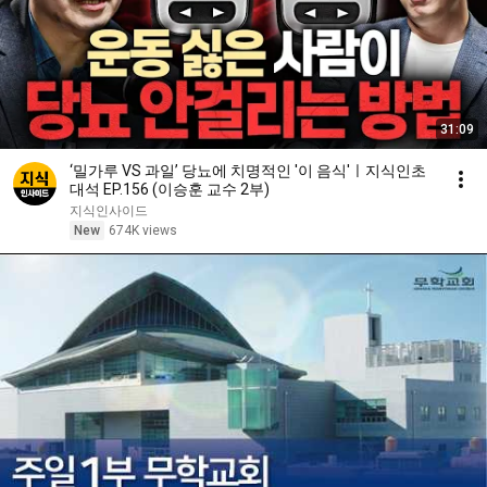
31:09
‘밀가루 VS 과일’ 당뇨에 치명적인 '이 음식'ㅣ지식인초
대석 EP.156 (이승훈 교수 2부)
지식인사이드
New
674K views