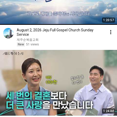
1:20:57
August 2, 2026 Jeju Full Gospel Church Sunday
Service
제주순복음교회
New
51 views
1:24:02