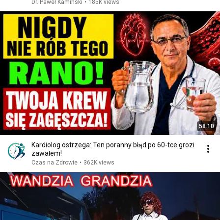
Dr. Paweł Kamiński
•
185K views
58:10
Kardiolog ostrzega: Ten poranny błąd po 60-tce grozi
zawałem!
Czas na Zdrowie
•
362K views