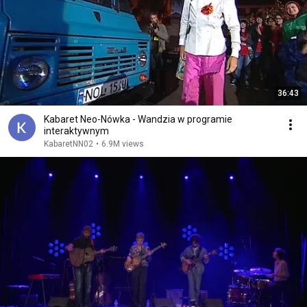
36:43
Kabaret Neo-Nówka - Wandzia w programie
interaktywnym
KabaretNN02
•
6.9M views