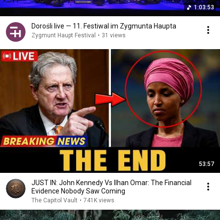
1:03:53
Dorośli live — 11. Festiwal im Zygmunta Haupta
Zygmunt Haupt Festival
•
31 views
53:57
JUST IN: John Kennedy Vs Ilhan Omar: The Financial
Evidence Nobody Saw Coming
The Capitol Vault
•
741K views