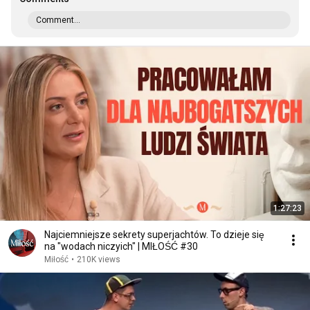
Comment...
1:27:23
Najciemniejsze sekrety superjachtów. To dzieje się
na "wodach niczyich" | MIŁOŚĆ #30
Miłość
•
210K views