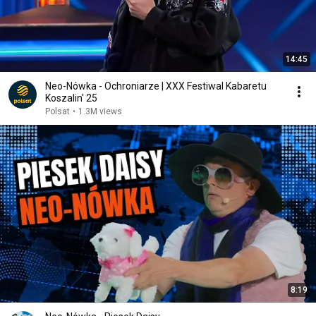
14:45
Neo-Nówka - Ochroniarze | XXX Festiwal Kabaretu
Koszalin' 25
Polsat
•
1.3M views
8:19