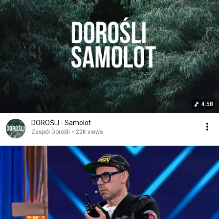
4:58
DOROŚLI - Samolot
Zespół Dorośli
•
22K views