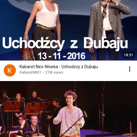
18:31
Kabaret Neo-Nówka - Uchodźcy z Dubaju
KabaretNN01
•
27M views