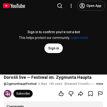
Open App
Sign in to confirm you’re not a bot
This helps protect our community.
Learn more
Sign in
Dorośli live — Festiwal im. Zygmunta Haupta
@
ZygmuntHauptFestival
6 likes
185 views
Streamed 9 months ago
more
Subscribe
Comments