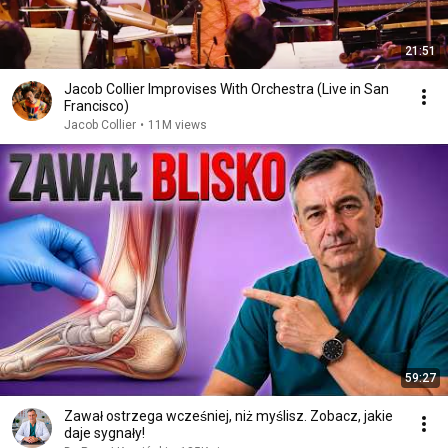
21:51
Jacob Collier Improvises With Orchestra (Live in San
Francisco)
Jacob Collier
•
11M views
59:27
Zawał ostrzega wcześniej, niż myślisz. Zobacz, jakie
daje sygnały!