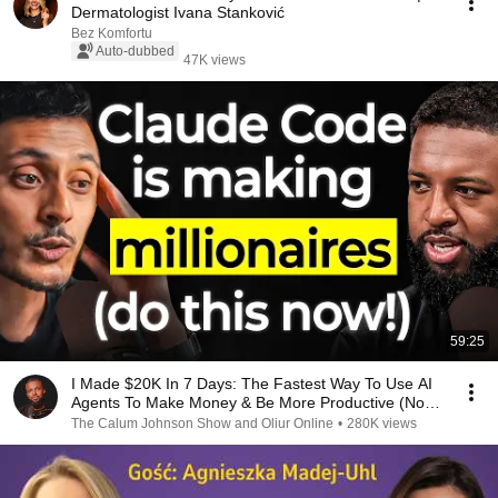
Dermatologist Ivana Stanković
Bez Komfortu
Auto-dubbed
47K views
59:25
I Made $20K In 7 Days: The Fastest Way To Use AI
Agents To Make Money & Be More Productive (No
Code)
The Calum Johnson Show and Oliur Online
•
280K views