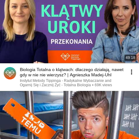
49:18
Biologia Totalna o klątwach: dlaczego działają, nawet
gdy w nie nie wierzysz? | Agnieszka Madej-Uhl
Instytut Metody Tippinga - Radykalne Wybaczanie and
Ogarnij Się i Zacznij Żyć - Totalna Biologia
•
69K views