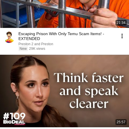
21:34
Escaping Prison With Only Temu Scam Items! -
EXTENDED
Preston 2 and Preston
New
29K views
25:57