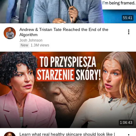
55:41
Andrew & Tristan Tate Reached the End of the
Algorithm
Josh Johnson
New
1.3M views
1:06:43
Learn what real healthy skincare should look like |