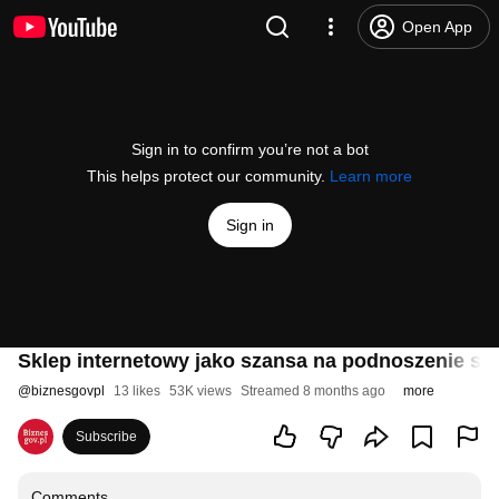
Open App
Sign in to confirm you’re not a bot
This helps protect our community.
Learn more
Sign in
Sklep internetowy jako szansa na podnoszenie sp
@
biznesgovpl
13 likes
53K views
Streamed 8 months ago
more
Subscribe
Comments