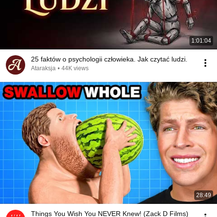
1:01:04
25 faktów o psychologii człowieka. Jak czytać ludzi.
Ataraksja
•
44K views
28:49
Things You Wish You NEVER Knew! (Zack D Films)