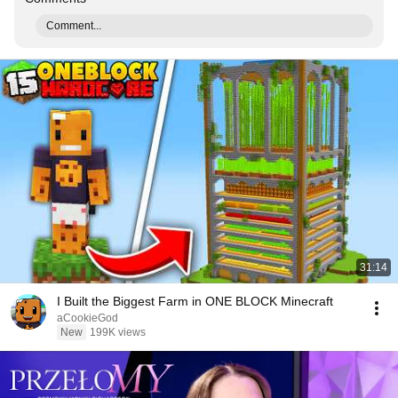
Comment...
31:14
I Built the Biggest Farm in ONE BLOCK Minecraft
aCookieGod
New
199K views