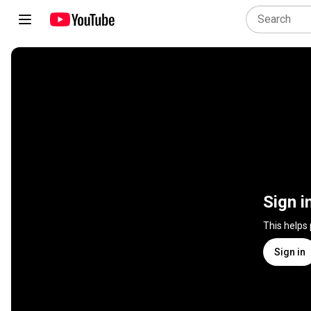
Sign i
This helps
Sign in