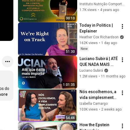
representações, 
Instituto Nutrição Comportamental
atitudes e 
1.7K views
•
4 years ago
comportamentos
30:10
Today in Politics | 
Explainer
Heather Cox Richardson
162K views
•
1 day ago
New
51:30
Luciano Subirá | ATÉ 
QUE NADA MAIS 
IMPORTE
Luciano Subirá
1.2M views
•
11 months ago
1:01:35
os do 
Nós escolhemos, a 
more
vida simplesmente 
executa - Lucia 
Izabella Camargo
Helena Galvão
103K views
•
2 weeks ago
54:46
How the Epstein 