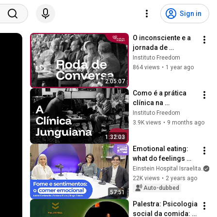
Sign in
O inconsciente e a 
jornada de 
individuação na 
Instituto Freedom
atualidade | Roda 
864 views
•
1 year ago
de Conversa de 
2:05:07
Psicologia Analítica
Como é a prática 
clínica na 
Psicologia 
Instituto Freedom
Junguiana? | Aula 
3.9K views
•
9 months ago
Aberta
1:32:03
Emotional eating: 
what do feelings 
have to do with 
Einstein Hospital Israelita
hunger? | Season 1 
22K views
•
2 years ago
Episode 6
Auto-dubbed
57:51
Palestra: Psicologia 
social da comida: 