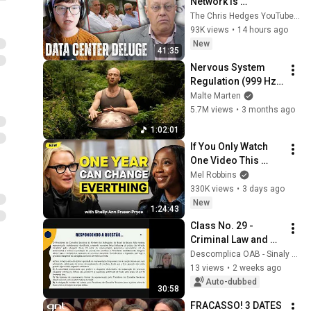
Network is 
Privatizing Govt & 
The Chris Hedges YouTube Channel
Building the 
93K views
•
14 hours ago
Surveillance 
New
41:35
State(w/Whitney 
Nervous System 
Webb) |TCHR
Regulation (999 Hz) 
| 1 hour handpan 
Malte Marten
music | Malte 
5.7M views
•
3 months ago
Marten
1:02:01
If You Only Watch 
One Video This 
Week, Make It This 
Mel Robbins
One
330K views
•
3 days ago
New
1:24:43
Class No. 29 - 
Criminal Law and 
Ethics
Descomplica OAB - Sinaly Monteiro
13 views
•
2 weeks ago
Auto-dubbed
30:58
FRACASSO! 3 DATES 