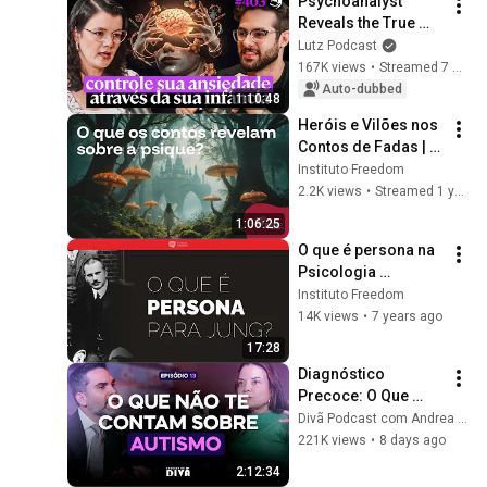
Psychoanalyst 
CAMPBELL
Reveals the True 
Root of Your Anxiety 
Lutz Podcast
(and it's not stress) - 
167K views
•
Streamed 7 months ago
Miriam Garcia | 
Auto-dubbed
1:10:48
#403
Heróis e Vilões nos 
Contos de Fadas | 
Psicologia 
Instituto Freedom
Analítica, Jung e os 
2.2K views
•
Streamed 1 year ago
Complexos | AULA 
1:06:25
ABERTA
O que é persona na 
Psicologia 
Analítica? | Instituto 
Instituto Freedom
Freedom
14K views
•
7 years ago
17:28
Diagnóstico 
Precoce: O Que 
Toda Família 
Divã Podcast com Andrea Vermont
Precisa Saber | Dr. 
221K views
•
8 days ago
Thiago Castro e Dra. 
2:12:34
Andrea Vermont