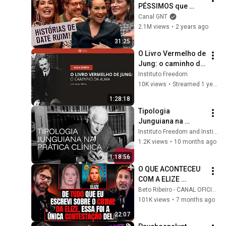
PÉSSIMOS que 
marcaram o 
Canal GNT
programa do 
2.1M views
•
2 years ago
Porchat😂 | Que 
31:25
História É Essa, 
O Livro Vermelho de 
Porchat? | GNT
Jung: o caminho da 
alma, com Jorge 
Instituto Freedom
Miklos | AULA 
10K views
•
Streamed 1 year ago
ABERTA
1:28:18
Tipologia 
Junguiana na 
Prática Clínica: 
Instituto Freedom and Instituto Freedom Organizacional
Funções 
1.2K views
•
10 months ago
Psicológicas e 
1:18:56
Inconsciente | Aula 
O QUE ACONTECEU 
Aberta
COM A ELIZE 
MATSUNAGA E A 
Beto Ribeiro - CANAL OFICIAL
FORTUNA DO 
101K views
•
7 months ago
MARIDO MARCOS? - 
22:07
C/ ULLISSES 