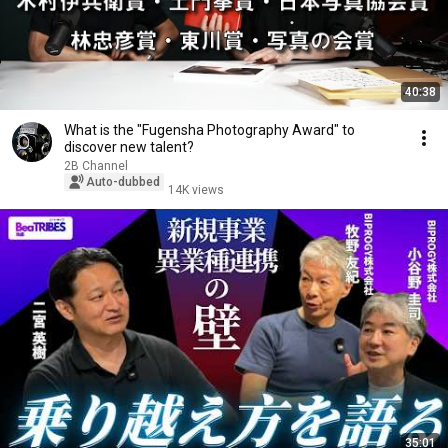
40:38
What is the "Fugensha Photography Award" to
discover new talent?
2B Channel
Auto-dubbed
14K views
35:01