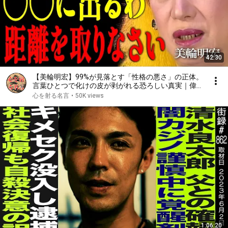
42:30
【美輪明宏】99%が見落とす「性格の悪さ」の正体。
言葉ひとつで化けの皮が剥がれる恐ろしい真実｜偉人
｜名言｜言葉の力｜人生哲学｜
心を射る名言
•
50K views
1:06:20