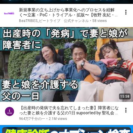
新規事業の立ち上げから事業化へのプロセスを紐解
く〜立案・PoC・トライアル・拡販〜【牧野 友紀・
小谷野 圭司（BIPROGY株式会社）×二宮 英樹】
BeaTRIBES_ビートライブ 公式チャンネル
•
58 views
BeaTRIBES HuB（前編）
15:58
【出産時の発病で夫を忘れてしまった妻】障害者にな
った妻と娘を介護する父の1日 supoorted by 聖礼会 #
聖礼会 #ジャパンバリアフリープロジェクト #共生
964万7千分の一
•
2.1M views
社会 #障害 #障がい #愛 #