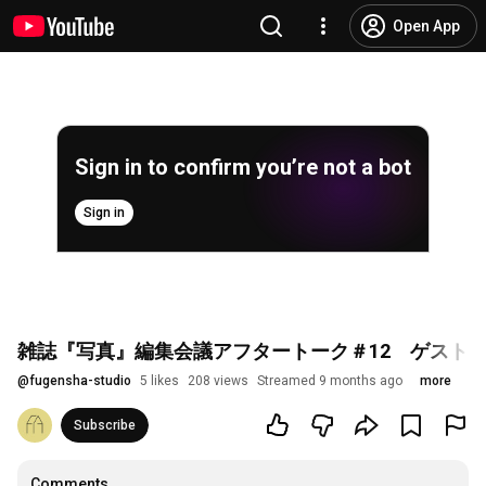
Open App
Sign in to confirm you’re not a bot
Sign in
雑誌『写真』編集会議アフタートーク＃12 ゲスト
@
fugensha-studio
5 likes
208 views
Streamed 9 months ago
more
Subscribe
Comments