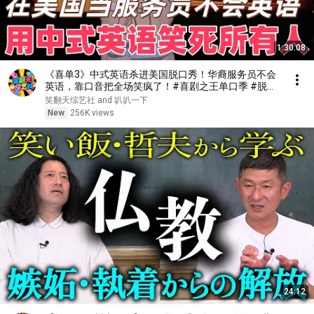
1:30:08
《喜单3》中式英语杀进美国脱口秀！华裔服务员不会
英语，靠口音把全场笑疯了！#喜剧之王单口季 #脱口
秀 #搞笑 #喜剧 #funny #综艺
笑翻天综艺社 and 叭叭一下
New
256K views
24:12