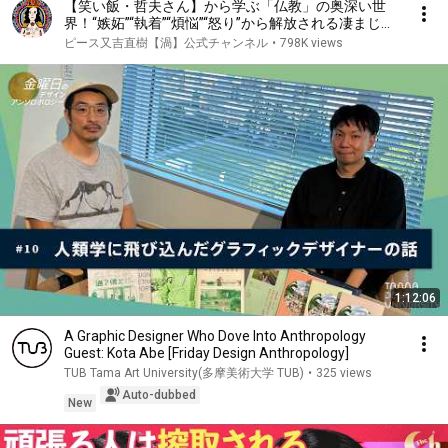
【笑い飯・哲夫さん】から学ぶ「仏教」の奥深い世
界！“嫉妬”“執着”“煩悩”“怒り”から解放される凄まじい
思考とは？ゲストを招いてトークする新企画始動！
ピース又吉直樹【渦】公式チャンネル
•
798K views
【渦の細道①】
1:12:06
A Graphic Designer Who Dove Into Anthropology
Guest: Kota Abe [Friday Design Anthropology]
TUB Tama Art University(多摩美術大学 TUB)
•
325 views
Auto-dubbed
New