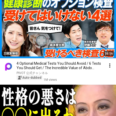
36:56
4 Optional Medical Tests You Should Avoid / 6 Tests
You Should Get / The Incredible Value of Abdo...
PIVOT 公式チャンネル
Auto-dubbed
1M views