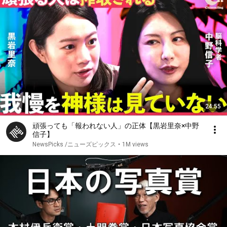
24:55
頑張っても「報われない人」の正体【黒岩里奈×中野
信子】
NewsPicks /ニューズピックス
•
1M views