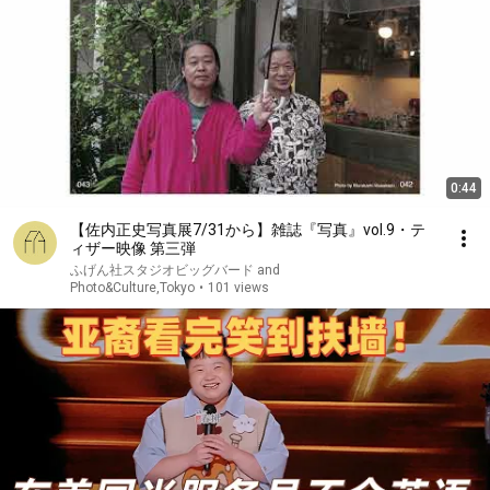
0:44
【佐内正史写真展7/31から】雑誌『写真』vol.9・テ
ィザー映像 第三弾
ふげん社スタジオビッグバード and
Photo&Culture,Tokyo
•
101 views