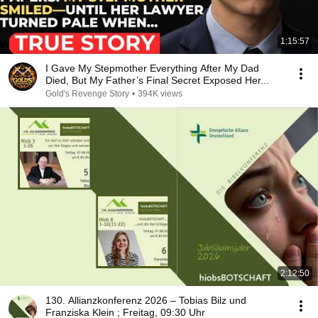
1:15:57
I Gave My Stepmother Everything After My Dad
Died, But My Father’s Final Secret Exposed Her...
Gold's Revenge Story
•
394K views
2:12:50
130. Allianzkonferenz 2026 – Tobias Bilz und
Franziska Klein ; Freitag, 09:30 Uhr