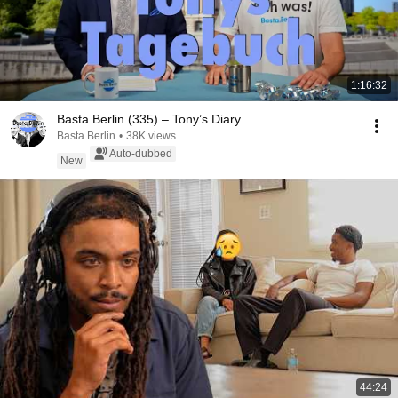
1:16:32
Basta Berlin (335) – Tony’s Diary
Basta Berlin
•
38K views
Auto-dubbed
New
44:24