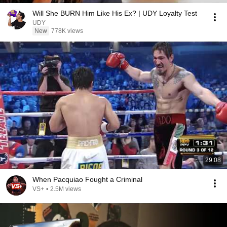
Will She BURN Him Like His Ex? | UDY Loyalty Test
UDY
New
778K views
29:08
When Pacquiao Fought a Criminal
VS+
•
2.5M views