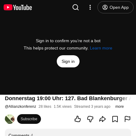
Open App
Sign in to confirm you’re not a bot
This helps protect our community.
Learn more
Sign in
Donnerstag 19:00 Uhr: 127. Bad Blankenburger Al
@
Allianzkonferenz
28 likes
1.5K views
Streamed 3 years ago
more
Subscribe
Comments
4