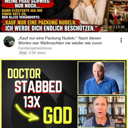
2:13:39
„Kauf nur eine Packung Nudeln.“ Nach diesen
Worten war Weihnachten nie wieder wie zuvor.
Familiengeheimnisse
New
6.5K views
58:04