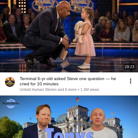
29:23
Terminal 6-yr-old asked Steve one question — he
cried for 10 minutes
Untold Human Stories and 6 more
•
1.3M views