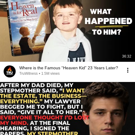
36:32
Where is the Famous “Heaven Kid” 23 Years Later?
TruWitness
•
1.5M views