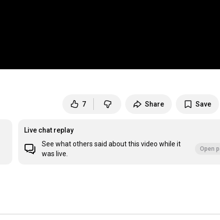
7
Share
Save
Live chat replay
See what others said about this video while it
Open p
was live.