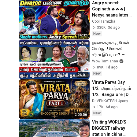
Angry speech 
Gopinath 🔥🔥🔥| 
Neeya naana latest 
troll | 
Cool Tamizha
#Cooltamizha 
330K
3d ago
#Neeyanaana 
New
14:32
நடிகைகளுக்கு போன் 
செய்து..! மோகன் 
சர்மா இப்படியா?  – 
Kutty Padmini 
Wow Tamizhaa
Reveals All
89K
1d ago
New
24:01
Virata Parva Day 
1/2 | விராட பர்வம் நாள் 
1/2 | Bangalore | Dr 
Venkatesh 
Dr VENKATESH Upanyasams
Upanyasam
17K
6d ago
New
2:05:56
Visiting WORLD'S 
BIGGEST railway 
station in china 