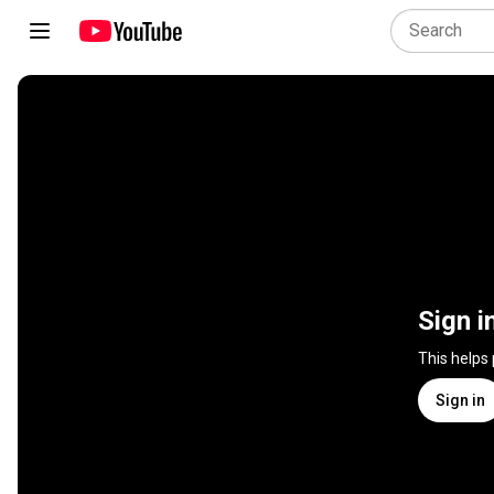
Sign i
This helps
Sign in