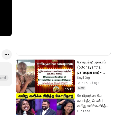
போதயந்த: பரஸ்பரம் 
(bOdhayantha: 
parasparam) - 
ஸ்ரீவைஷ்ணவ 
Koyil Org
anel
ஸம்ப்ரதாயத்தின் 
2.1K
2d ago
இக்கால நிலை - Part 
New
15:11
1
கோபிநாத்தையே 
கலாய்த்த பெண் | 
வயிறு வலிக்க சிரித்த 
கோபிநாத் |Neeya 
Fun Feed