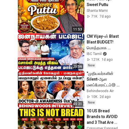
Sweet Puttu
Shanta Mami
71K
7d ago
11:53
CM Vijay-ன் Blast 
Blast BUDGET! 
மொத்தமாக 
மாறப்போகும் தமிழ் 
IBC Tamil
நாடு! - Anand 
121K
1d ago
srinivasan 
New
25:56
interview | TVK
"முதியவர்களின் 
Silent-ஆன 
மனப்போராட்டம்😢 
இந்த அறிகுறி இருந்தா 
Behindwoods Air
Doctor-ஐ 
10K
2d ago
பார்க்கணும்!" 
New
45:21
Shocking பேட்டி
10 US Bread 
Brands to AVOID 
and 3 That Are 
Actually Safe
Consumer Exposed