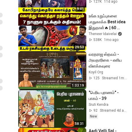
Naana Latest 
127K
11d ago
Episode 
9:41
|#neeyanaana 
உங்க உறுப்புகளை 
பாதுகாக்க Best idea 
இதுதான்🔥 | 60 
வயதிலும் 20 வயதாய் 
Theneer Idaivelai
வாழ| Positivitea| 
538K
1mo ago
Blood Vessell
29:53
வரதராஜ ஸ்தவம் - 
அவதாரிகை - எளிய 
விளக்கவுரை
Koyil Org
125
Streamed 1mo ago
1:03:19
"பெரிய புராணம்" - 
பாகம் - 39
Sruti Kendra
92
Streamed 4d ago
New
58:31
Aadi Velli Spl - 