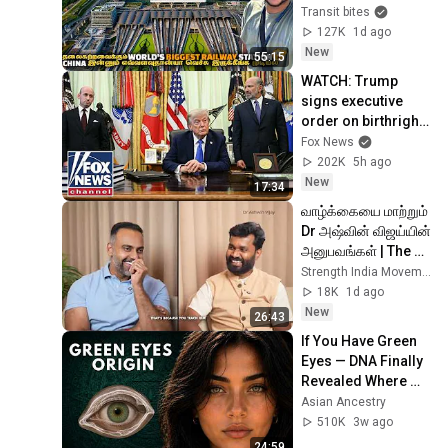
தலைசுத்திடுச்சு |  
Transit bites
China Ep 10
127K
1d ago
New
55:15
WATCH: Trump 
signs executive 
order on birthright 
citizenship
Fox News
202K
5h ago
New
17:34
வாழ்க்கையை மாற்றும் 
Dr அஷ்வின் விஜய்யின் 
அனுபவங்கள் | The 
Journey Within | 
Strength India Movement - Tamil / தமிழ்
Life, Yoga & Family
18K
1d ago
New
26:43
If You Have Green 
Eyes — DNA Finally 
Revealed Where 
They Really Come 
Asian Ancestry
From
510K
3w ago
24:59