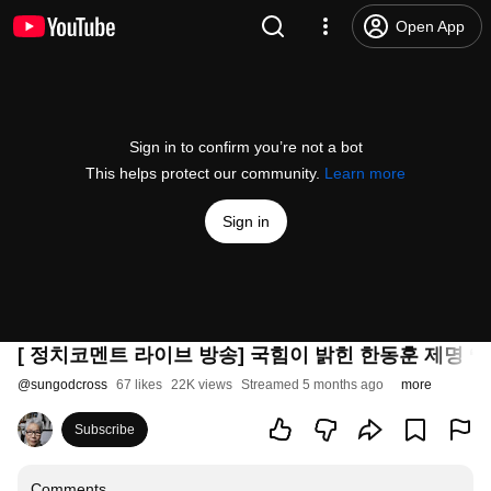
Open App
Sign in to confirm you’re not a bot
This helps protect our community.
Learn more
Sign in
[ 정치코멘트 라이브 방송] 국힘이 밝힌 한동훈 제명 ‘진
@
sungodcross
67 likes
22K views
Streamed 5 months ago
more
Subscribe
Comments