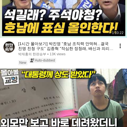
1:10:22
[1시간 몰아보기] 박진영 “호남 조직력 안먹혀...결국
친명 친청 구도” 김종혁 "작심한 정청래, 배신과 의리
만"[한판승부]
박재홍의 한판승부
•
13K views
Auto-dubbed
New