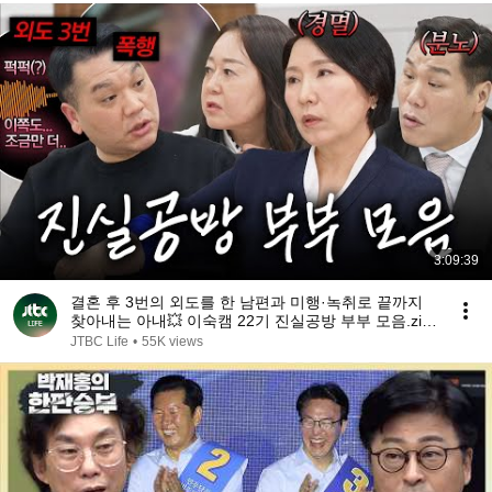
3:09:39
결혼 후 3번의 외도를 한 남편과 미행·녹취로 끝까지
찾아내는 아내💥 이숙캠 22기 진실공방 부부 모음.zip |
이혼숙려캠프 | JTBC 260716 방송 외
JTBC Life
•
55K views