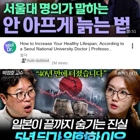
35:51
How to Increase Your Healthy Lifespan, According to
a Seoul National University Doctor | Professo...
썰닥
Auto-dubbed
2M views