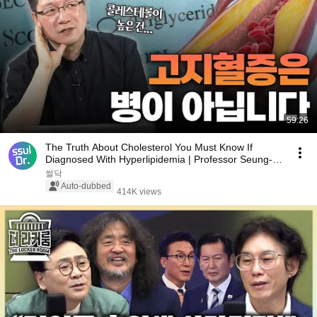
59:26
The Truth About Cholesterol You Must Know If
Diagnosed With Hyperlipidemia | Professor Seung-
Hun ...
썰닥
Auto-dubbed
414K views