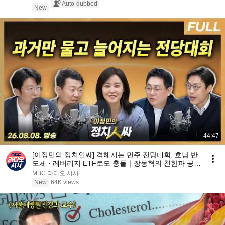
Auto-dubbed
New
44:47
[이정민의 정치인싸] 격해지는 민주 전당대회, 호남 반
도체 · 레버리지 ETF로도 충돌｜장동혁의 친한파 공격
찬스가 된 ’돌려차기’ 망언 with 강성필, 윤희석, 김준
MBC 라디오 시사
일, 류제화
New
64K views