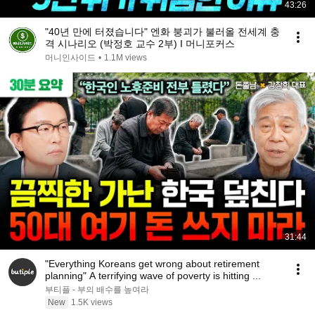
43:26
"40년 만에 터졌습니다" 엔화 붕괴가 불러올 전세계 충
격 시나리오 (박정호 교수 2부) I 머니포커스
머니인사이드
•
1.1M views
31:44
"Everything Koreans get wrong about retirement
planning" A terrifying wave of poverty is hitting ...
부티플 - 부의 배수를 높여라
New
1.5K views