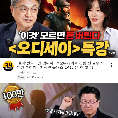
35:29
"원작 번역가만 압니다" ≪오디세이≫ 관람 전 필수 세
계관 총정리ㅣ지식인 클래스 EP.13 (김헌 교수)
지식인사이드
New
261K views