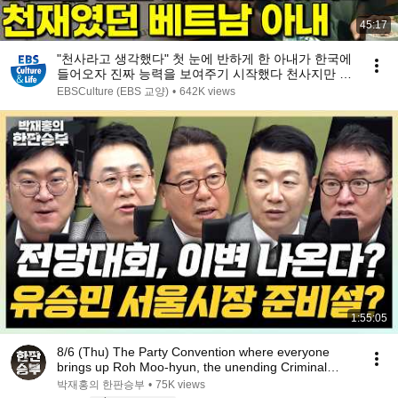
45:17
"천사라고 생각했다" 첫 눈에 반하게 한 아내가 한국에
들어오자 진짜 능력을 보여주기 시작했다 천사지만 천
재인 아내 #몰아볼교양
EBSCulture (EBS 교양)
•
642K views
1:55:05
8/6 (Thu) The Party Convention where everyone
brings up Roh Moo-hyun, the unending Criminal
Proce...
박재홍의 한판승부
•
75K views