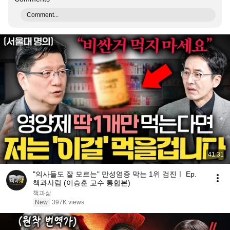
Comment...
41:31
"의사들도 잘 모르는" 만성염증 막는 1위 검진ㅣ Ep.
책과사람 (이승훈 교수 통합본)
책과삶
New
397K views