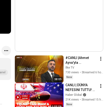
#CANLI |Ahmet 
Ayva'yla 
#HaberZamanı (7 
İlke TV
Ağustos 2026)
730 views
•
Streamed 6 hours ago
anel
New
38:05
CANLI | DÜNYA 
NEFESİNİ TUTTU! 
Trump'tan İran'a 
Haber Global
Nükleer Saldırı 
21K views
•
Streamed 15 hours ago
Sinyali! | Mesele
New
1:55:56