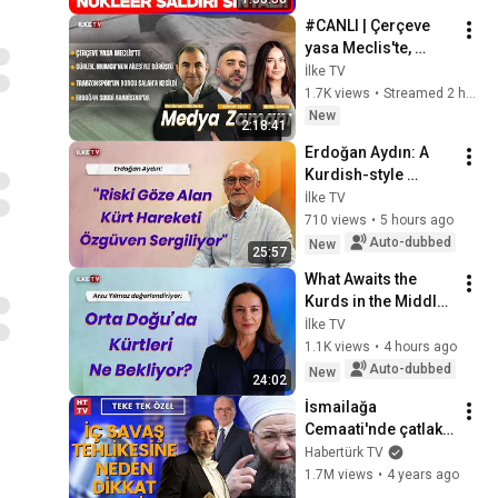
#CANLI | Çerçeve 
yasa Meclis'te, 
Gürlek, Mumcu’nun 
İlke TV
ailesiyle görüştü 
1.7K views
•
Streamed 2 hours ago
#MedyaZamanı (7 
New
2:18:41
Ağustos 2026)
Erdoğan Aydın: A 
Kurdish-style 
mindset has 
İlke TV
emerged to replace 
710 views
•
5 hours ago
the mentality that 
Auto-dubbed
New
25:57
rejects others a...
What Awaits the 
Kurds in the Middle 
East? How Will the 
İlke TV
Process in Turkey 
1.1K views
•
4 hours ago
Affect Iran? Arzu 
Auto-dubbed
New
24:02
Yılmaz...
İsmailağa 
Cemaati'nde çatlak 
var mı? Cübbeli 
Habertürk TV
Ahmet Hoca Teke 
1.7M views
•
4 years ago
Tek Özel'de soruları 