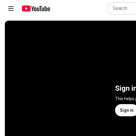
Sign i
This helps
Sign in