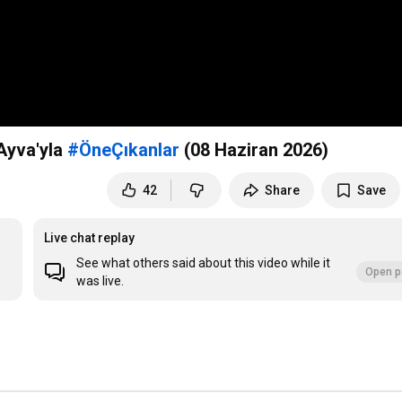
 Ayva'yla
#ÖneÇıkanlar
(08 Haziran 2026)
42
Share
Save
Live chat replay
See what others said about this video while it
Open p
was live.