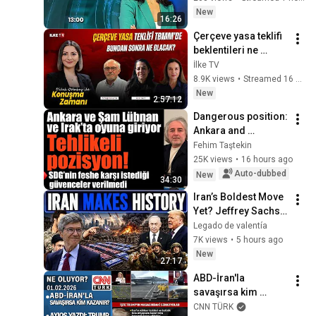
New
16:26
Çerçeve yasa teklifi 
beklentileri ne 
ölçüde 
İlke TV
karşılayacak? 
8.9K views
•
Streamed 16 hours ago
#KonuşmaZamanı 
New
2:57:12
(6 Ağustos 2026)
Dangerous position: 
Ankara and 
Damascus are 
Fehim Taştekin
partnering in the 
25K views
•
16 hours ago
U.S. plan for 
Auto-dubbed
New
34:30
Lebanon and Iraq… 
Iran’s Boldest Move 
No ...
Yet? Jeffrey Sachs 
Explains What It 
Legado de valentía
Means
7K views
•
5 hours ago
New
27:17
ABD-İran'la 
savaşırsa kim 
kazanır? AXIOS 
CNN TÜRK