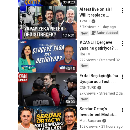
3:48:23
yanıtladı
AI test live on air! 
Will it replace 
humans in the 
TVNET
future? | Other 
6.7K views
•
1 day ago
Matters
Auto-dubbed
New
1:16:31
#CANLI | Çerçeve 
yasa ne getiriyor? 
#ÖneÇıkanlar (7 
İlke TV
Ağustos 2026)
272 views
•
Streamed 32 minutes ago
New
43:15
Erdal Beşikçioğlu'na 
Uyuşturucu Testi: 
POZİTİF! I CANLI 
CNN TÜRK
HABER
27K views
•
Streamed 2 days ago
New
1:50:03
Serdar Ortaç's 
Investment Mistakes 
| Serdar Ortaç & 
Mert Başaran
Mert Başaran
103K views
•
21 hours ago