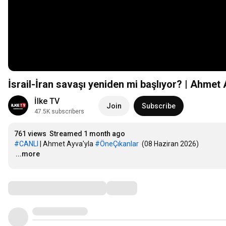
İsrail-İran savaşı yeniden mi başlıyor? | Ahmet
İlke TV
Join
Subscribe
47.5K subscribers
761 views
Streamed 1 month ago
#CANLI
 | Ahmet Ayva'yla 
#ÖneÇıkanlar
…
...more
Comments