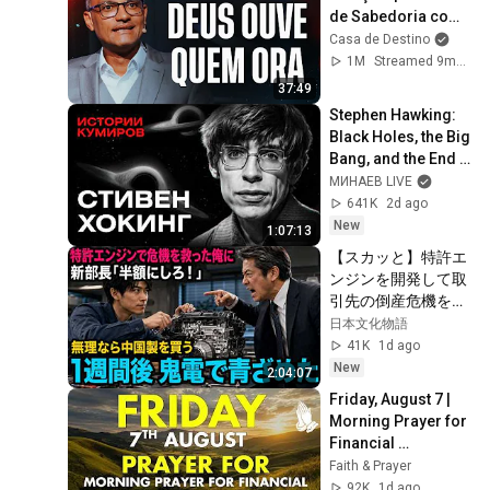
de Sabedoria com 
Tiago Brunet
Casa de Destino
1M
Streamed 9mo ago
37:49
Stephen Hawking: 
Black Holes, the Big 
Bang, and the End 
of the Universe / 
МИНАЕВ LIVE
Idol Stories / 
641K
2d ago
MINAEV
New
1:07:13
【スカッと】特許エ
ンジンを開発して取
引先の倒産危機を救
った俺に取引先の新
日本文化物語
部長「半額にしろ！
41K
1d ago
無理なら中国製を買
New
2:04:07
う」1週間後、部長
Friday, August 7 | 
から鬼電→俺「お宅
Morning Prayer for 
の競合と5倍で独占
Financial 
契約済みです」
Breakthrough | 
Faith & Prayer
Trust God to 
92K
1d ago