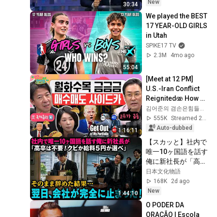
New
30:34
We played the BEST 
17 YEAR-OLD GIRLS 
in Utah
SPIKE17 TV
2.3M
4mo ago
55:04
[Meet at 12 PM] 
U.S.-Iran Conflict 
Reignited🫨 How 
Will Surging Oil 
김어준의 겸손은힘들다 뉴스공장
Prices Shake Our 
555K
Streamed 2w ago
Stock Market....
Auto-dubbed
1:16:11
【スカッと】社内で
唯一10ヶ国語を話す
俺に新社長が「高卒
は不要！クビか給料
日本文化物語
５円か選べ」と言っ
168K
2d ago
てきた。そのまま辞
New
1:44:10
めた結果
O PODER DA 
ORAÇÃO | Escola 