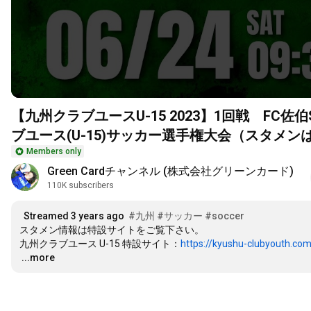
【九州クラブユースU-15 2023】1回戦 FC佐伯S
ブユース(U-15)サッカー選手権大会（スタメン
Members only
Green Cardチャンネル (株式会社グリーンカード)
110K subscribers
Streamed 3 years ago
#九州
#サッカー
#soccer
スタメン情報は特設サイトをご覧下さい。

九州クラブユース U-15 特設サイト：
https://kyushu-clubyouth.co
…
...more