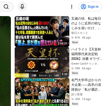
Sign in
五歳の頃、私は毎日
のように近所の幼な
じみを追いかけ、
「私の旦那さん」と
毎日スカッと
呼んでいた。十七年
81K
4d ago
後、就職面接で社長
New
2:04:21
室へ入ると、彼は私
ハイライト【天皇杯
を見て微笑んだ。
福岡県代表決定戦 
「妻よ、まだ僕を覚
2026】決勝 ギラヴ
えているか？」――
ァンツ北九州 vs 福
Green Cardチャンネル (株式会社グリーンカード)
岡大学  　2026年度 
39K
5d ago
第30回 福岡県サッ
New
5:30
カー選手権大会
名門大学卒ばかりの
大企業――高卒の清
掃員が「私が通訳い
たします」と財閥会
語り茶屋
長に告げた瞬間、全
42K
1d ago
員が嘲笑した。しか
New
1:53:00