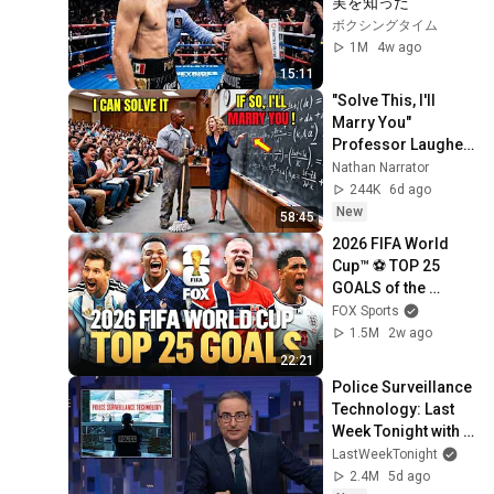
実を知った
ボクシングタイム
1M
4w ago
15:11
"Solve This, I'll 
Marry You" 
Professor Laughed 
— Black Janitor Did 
Nathan Narrator
and Now She Can't 
244K
6d ago
Take It Back
New
58:45
2026 FIFA World 
Cup™ ⚽ TOP 25 
GOALS of the 
Tournament
FOX Sports
1.5M
2w ago
22:21
Police Surveillance 
Technology: Last 
Week Tonight with 
John Oliver (HBO)
LastWeekTonight
2.4M
5d ago