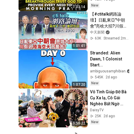
Provide Every Need 
New
1:03:14
Today
【#ctitalk網路論
壇】日亂東亞"中朝
會"亮啥大招?川假
退"陸海空天"習警告?
中天新聞
重磅對談 精彩全程
63K
Streamed 2mo ago
ep124@中天新聞
1:01:41
CtiNews
Stranded: Alien 
Dawn, 1 Colonist 
Start...
ambiguousamphibian
545K
2d ago
New
1:07:20
Vô Tình Giúp Đỡ Bà 
Cụ Xa lạ, Cô Gái 
Nghèo Bất Ngờ 
Được Gả Cho Tổng 
DaisyTV
Tài Tỷ Phú Giàu 
25K
2d ago
Nhất Thành Phố!✨
New
1:50:22
💖