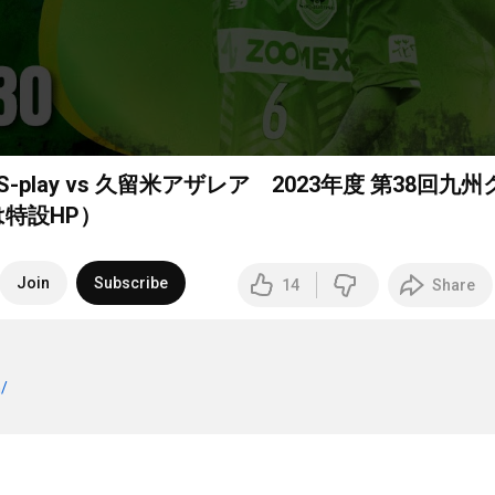
-play vs 久留米アザレア 2023年度 第38回九州
は特設HP）
Join
Subscribe
14
Share
m/