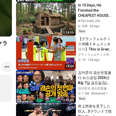
し5分後、その場は
In 10 Days, He 
静まり返った。#動
Finished the 
エピソード#老後の
CHEAPEST HOUSE 
物語 #家族の物語
in the Forest Using 
A Páo Daily Life
Simple Bushcraft 
53K
3d ago
Building Skills
New
1:14:55
【グランフォルティ
クラ
ス沖縄ドキュメンタ
リー】This is Gran | 
EP01「TIME」OFA
グランフォルティス沖縄 公式YouTubeチャンネル
第21回沖縄県クラブ
1K
13d ago
ユースU-15サッカー
14:39
選手権大会― 準決
김어준의 겸손은힘들
勝、そして決勝へ ―
다 뉴스공장 2026년 
8월 7일 금요일 [김희
교X박구용X박태웅X
김어준의 겸손은힘들다 뉴스공장
이진경, 홍사훈X주진
1.2M
Streamed 1d ago
우X정준희X이재석, 
New
2:45:53
오밀희, 스포츠공장, 
井上尚弥を見下した
금요음악회(마지카)]
巨人…3ラウンドで現