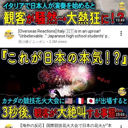
10:49
[Overseas Reactions] Italy 🇮🇹 is in an uproar!
"Unbelievable..." Japanese high school students' p...
受け継ぐニッポン
•
2.3M views
23:03
【海外の反応】国際競技花火大会で日本の花火が“本