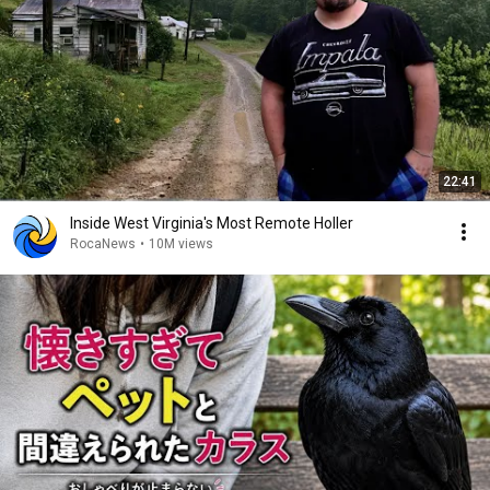
22:41
Inside West Virginia's Most Remote Holler
RocaNews
•
10M views