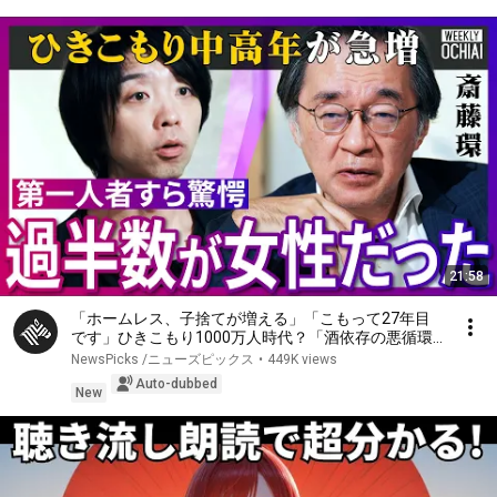
21:58
「ホームレス、子捨てが増える」「こもって27年目
です」ひきこもり1000万人時代？「酒依存の悪循環
と同じ」第一人者、斎藤環が明かす実態…子ども、家
NewsPicks /ニューズピックス
•
449K views
族への対応、不登校の３大原因、孤独死の懸念【落合
Auto-dubbed
陽一】
New