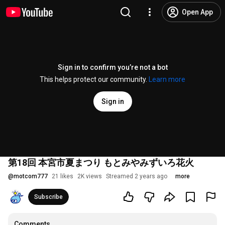
Open App
Sign in to confirm you’re not a bot
This helps protect our community.
Learn more
Sign in
第18回 本宮市夏まつり もとみやみずいろ花火
@
motcom777
21 likes
2K views
Streamed 2 years ago
more
Subscribe
Comments