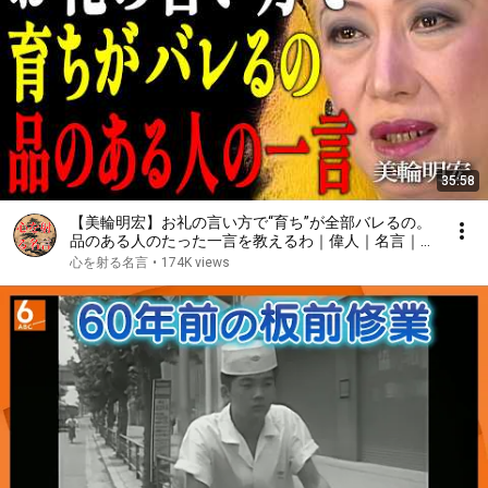
35:58
【美輪明宏】お礼の言い方で“育ち”が全部バレるの。
品のある人のたった一言を教えるわ｜偉人｜名言｜言
葉の力｜人生哲学｜
心を射る名言
•
174K views