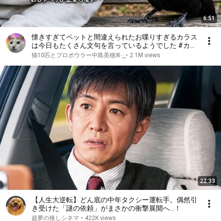
6:51
懐きすぎてペットと間違えられたお喋りすぎるカラス
は今日もたくさん文句を言っているようでした #カラ
ス ｜Friendly Crow
猫10匹とプロボウラー中島美穂ꕤ︎︎·͜·
•
2.1M views
22:33
【人生大逆転】どん底の中年タクシー運転手。偶然引
き受けた「謎の依頼」がまさかの衝撃展開へ…！
超夢の推しシネマ
•
422K views