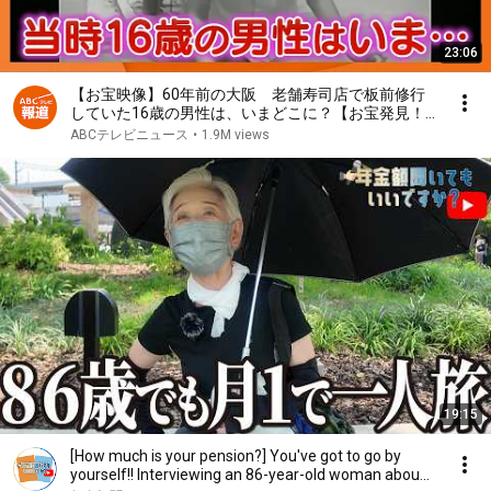
23:06
【お宝映像】60年前の大阪 老舗寿司店で板前修行
していた16歳の男性は、いまどこに？【お宝発見！
関西いまむかし】
ABCテレビニュース
•
1.9M views
19:15
[How much is your pension?] You've got to go by
yourself!! Interviewing an 86-year-old woman abou...