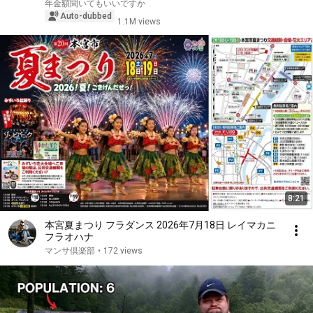
年金額聞いてもいいですか
Auto-dubbed
1.1M views
8:21
本宮夏まつり フラダンス 2026年7月18日 レイマカニ
フラオハナ
マンサ倶楽部
•
172 views