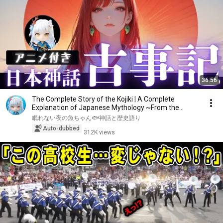
36:56
The Complete Story of the Kojiki | A Complete
Explanation of Japanese Mythology ~From the
Creatio...
眠れない夜の魚ちゃん🐟神話と歴史語り
Auto-dubbed
312K views