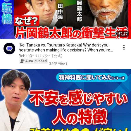
52:47
[Kei Tanaka vs. Tsurutaro Kataoka] Why don’t you
hesitate when making life decisions? When you're...
ReHacQ−リハック−【公式】
Auto-dubbed
374K views