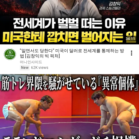
34:11
"알면서도 당한다" 미국이 달러로 전세계를 통제하는 방
법 [김창익의 빅 픽처]
머니인사이드
New
62K views