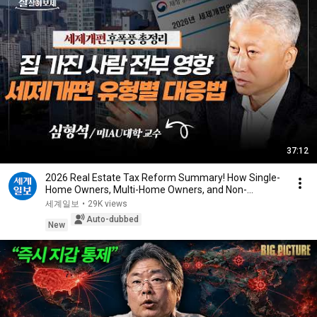
37:12
2026 Real Estate Tax Reform Summary! How Single-
Home Owners, Multi-Home Owners, and Non-
Homeowner...
세계일보
•
29K views
Auto-dubbed
New