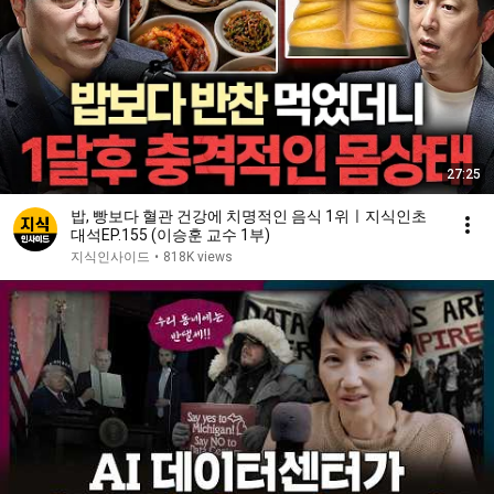
27:25
밥, 빵보다 혈관 건강에 치명적인 음식 1위ㅣ지식인초
대석EP.155 (이승훈 교수 1부)
지식인사이드
•
818K views