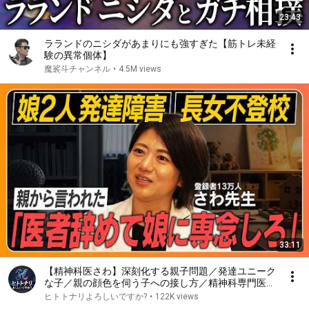
23:43
ラランドのニシダがあまりにも強すぎた【筋トレ未経
験の異常個体】
魔裟斗チャンネル
•
4.5M views
33:11
【精神科医さわ】深刻化する親子問題／発達ユニーク
な子／親の顔色を伺う子への接し方／精神科専門医を
選んだ理由／子どもの不登校／
ヒトトナリよろしいですか?
•
122K views