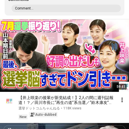
Comment...
59:41
【井上咲楽の後輩が新党結成！】2人の間に週刊誌報
道！？／田川市長に“再生の道”系当選／“鈴木康友”氏
が事務所侵入で辞職願【井上咲楽×山本期日前】｜選
選挙ドットコムちゃんねる
•
118K views
挙ドットコムちゃんねる
Auto-dubbed
New