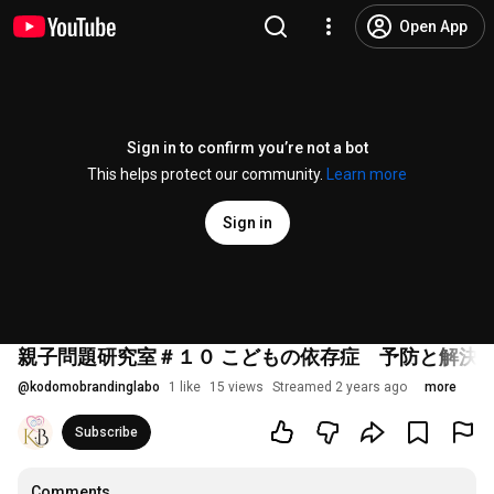
Open App
Sign in to confirm you’re not a bot
This helps protect our community.
Learn more
Sign in
親子問題研究室＃１０ こどもの依存症 予防と解決
@
kodomobrandinglabo
1 like
15 views
Streamed 2 years ago
more
Subscribe
Comments