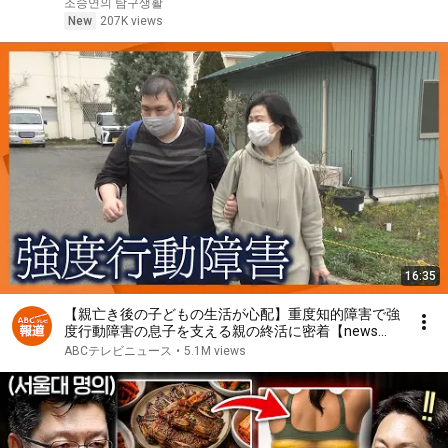
조승연의 탐구생활
New
207K views
16:35
【親亡き後の子どもの生活が心配】重度知的障害で強
度行動障害の息子を支える親の終活に密着【newsお
かえり特集】
ABCテレビニュース
•
5.1M views