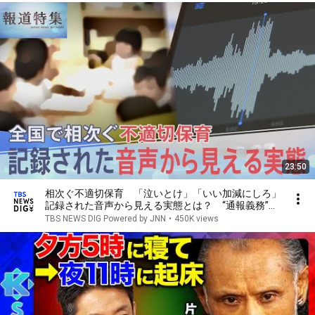
23:50
相次ぐ不適切保育 「泣いとけ」「いい加減にしろ」
記録された音声から見える実態とは？ “通報義務”に
は課題も【報道特集】｜TBS NEWS DIG
TBS NEWS DIG Powered by JNN
•
450K views