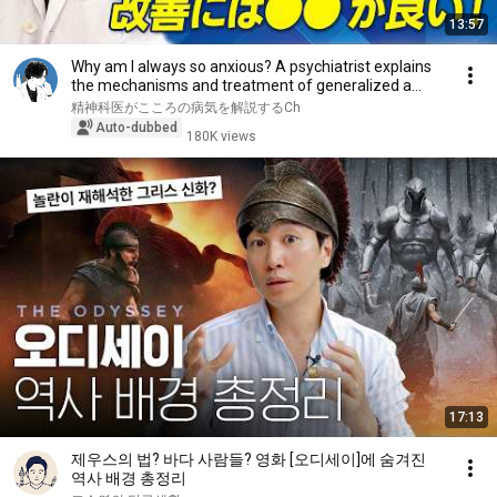
13:57
Why am I always so anxious? A psychiatrist explains
the mechanisms and treatment of generalized a...
精神科医がこころの病気を解説するCh
Auto-dubbed
180K views
17:13
제우스의 법? 바다 사람들? 영화 [오디세이]에 숨겨진
역사 배경 총정리