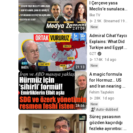
I Çerçeve yasa 
Meclis'e sunulacak 
#MedyaZamanı (5 
İlke TV
Ağustos 2026)
2.9K
Streamed 19h ago
New
2:41:09
Admiral Cihat Yaycı 
Explains: What Did 
Turkiye and Egypt 
Sign?
GZT
174K
1d ago
New
21:13
A magic formula 
for Hormuz… US 
and Iran nearing 
the negotiating 
Fehim Taştekin
table… Damascus 
28K
1d ago
demands the 
New
28:56
disso...
Auto-dubbed
Süreç yasasının 
gözden kaçırdığı 
fezleke ayırıntısı: 