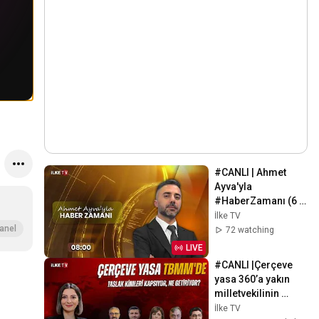
#CANLI | Ahmet 
Ayva'yla 
#HaberZamanı (6 
Ağustos 2026)
İlke TV
anel
72 watching
LIVE
#CANLI |Çerçeve 
yasa 360’a yakın 
milletvekilinin 
imzasıyla TBMM 
İlke TV