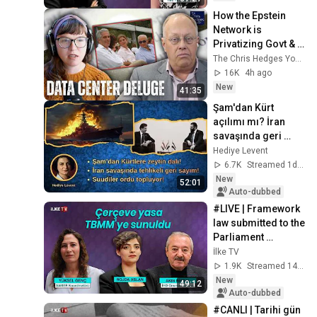
How the Epstein 
Network is 
Privatizing Govt & 
Building the 
The Chris Hedges YouTube Channel
Surveillance 
16K
4h ago
State(w/Whitney 
New
41:35
Webb) |TCHR
Şam'dan Kürt 
açılımı mı? İran 
savaşında geri 
sayım! Bab El 
Hediye Levent
Mendeb için ordu 
6.7K
Streamed 1d ago
toplanıyor!
New
52:01
Auto-dubbed
#LIVE | Framework 
law submitted to the 
Parliament 
Speaker's Office: 
İlke TV
Nearly 360 MPs 
1.9K
Streamed 14h ago
signed #UnderT...
New
49:12
Auto-dubbed
#CANLI | Tarihi gün 