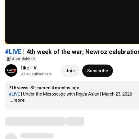
#LIVE
| 4th week of the war; Newroz celebratio
Auto-dubbed
İlke TV
Join
Subscribe
47.4K subscribers
716 views
Streamed 4 months ago
#LIVE
…
...more
Comments