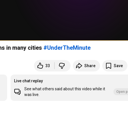
ns in many cities
#UnderTheMinute
33
Share
Save
Live chat replay
See what others said about this video while it
Open p
was live.