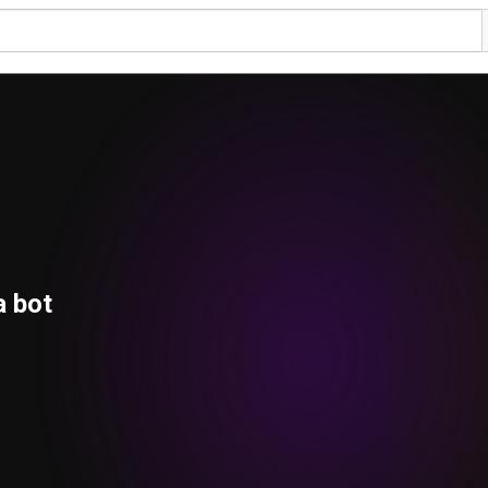
a bot