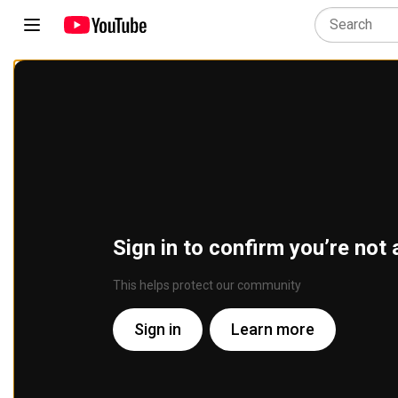
Sign in to confirm you’re not 
This helps protect our community
Sign in
Learn more