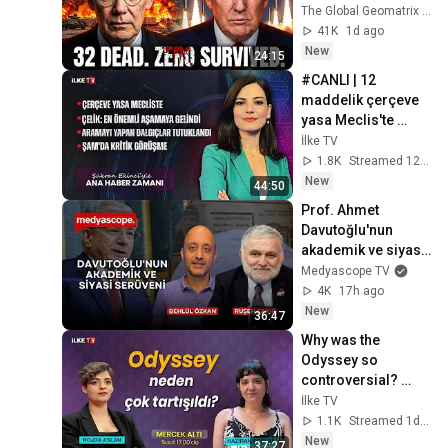
Reveals What 
The Global Geomatrix and Xueqin Global News
Trump Is Hiding"
41K
1d ago
New
24:15
#CANLI | 12 
maddelik çerçeve 
yasa Meclis'te 
#AnaHaberZamanı 
İlke TV
(5 Ağustos 2026)
1.8K
Streamed 12h ago
New
44:50
Prof. Ahmet 
Davutoğlu'nun 
akademik ve siyasi 
serüveni | Behlül 
Medyascope TV
Özkan & Ruşen 
4K
17h ago
Çakır
New
36:47
Why was the 
Odyssey so 
controversial? 
#UnderTheLens 
İlke TV
(August 4, 2026)
1.1K
Streamed 1d ago
New
37:27