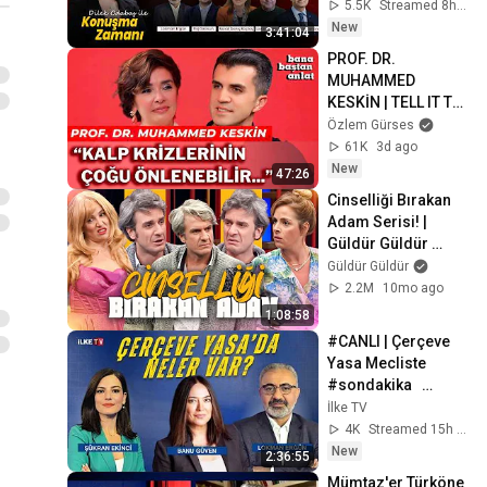
Başkanlığı’na 
5.5K
Streamed 8h ago
sunuldu 
New
3:41:04
#KonuşmaZamanı
PROF. DR. 
MUHAMMED 
KESKİN | TELL IT TO 
ME FROM THE 
Özlem Gürses
START
61K
3d ago
New
47:26
Cinselliği Bırakan 
Adam Serisi! | 
Güldür Güldür 
Show
Güldür Güldür
2.2M
10mo ago
1:08:58
#CANLI | Çerçeve 
Yasa Mecliste 
#sondakika   
#ÖneÇıkanlar (5 
İlke TV
Ağustos 2026)
4K
Streamed 15h ago
New
2:36:55
Mümtaz'er Türköne 