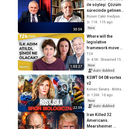
ile söyleşi: Çözüm 
sürecinde gelinen 
nokta ve bundan 
Rusen Cakir medyascope
sonrası
11K
11h ago
New
30:59
Where will the 
legislative 
framework move 
take Turkey in the 
T24
region?
4.5K
Streamed 15h ago
New
1:03:27
Auto-dubbed
KSWT 04 08 vortex 
v2
Koniec Świata - Arleta Bojke
126K
1d ago
New
Auto-dubbed
22:59
Iran Killed 32 
Americans. 
Mearsheimer 