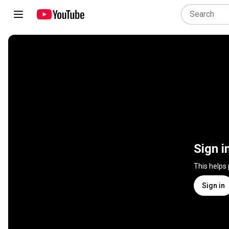
Sign i
This helps
Sign in