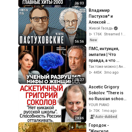
Неголубой огонек. 
36:03
Хиты-2003
Владимир 
Пастухов* и 
Алексей 
Венедиктов*. 
Живой Гвоздь
Пастуховские 
176K
Streamed 1d ago
четверги / 06.08.26
New
56:56
ПМС, интуиция, 
эмпатия | Что 
правда, а что 
вымысел? | 
Так тоже можно | Анастасия Кирюшичева
Михаил Никитин
445K
3mo ago
1:08:27
Ascetic Grigory 
Sokolov. "There is 
no Russian school." 
Russia's ability to 
YOUR PIANO
push back.
70K
1mo ago
Auto-dubbed
29:46
Городок -
"Женское 