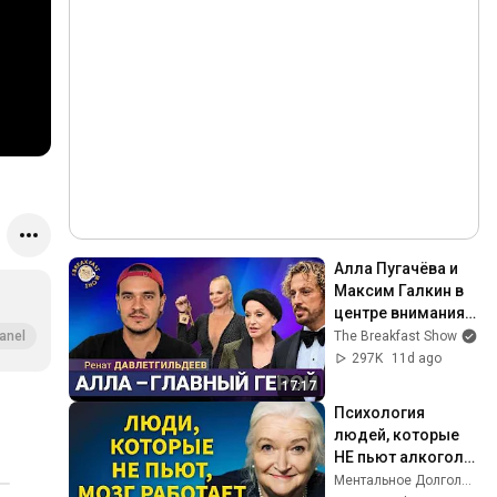
Алла Пугачёва и 
Максим Галкин в 
центре внимания | 
Ренат 
The Breakfast Show
anel
Давлетгильдеев 
297K
11d ago
на Breakfast Show
17:17
Психология 
людей, которые 
НЕ пьют алкоголь 
(согласно 
Ментальное Долголетие and 2 more