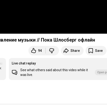
ивление музыки // Пока Шлосберг офлайн
94
Share
Save
ашлосбергофлайн
Live chat replay
 
See what others said about this video while it
Open p
was live.