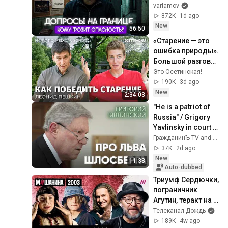
проверяют на 
varlamov
границе? | Советы 
872K
1d ago
при возвращении 
New
56:50
в Россию
«Старение — это 
ошибка природы». 
Большой разговор 
с ученым из 
Это Осетинская!
Гарварда
190K
3d ago
New
2:34:03
"He is a patriot of 
Russia" / Grigory 
Yavlinsky in court 
for the Lev 
ГражданинЪ TV and 2 more
Shlosberg case / 
37K
2d ago
Civil News
New
11:38
Auto-dubbed
Триумф Сердючки, 
пограничник 
Агутин, теракт на 
Крыльях, Би-2 и 
Телеканал Дождь
Земфира, 
189K
4w ago