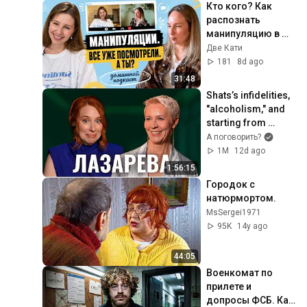
Кто кого? Как 
распознать 
манипуляцию в 
себе и других
Две Кати
181
8d ago
31:48
Shats’s infidelities, 
"alcoholism," and 
starting from 
scratch. Tatyana 
А поговорить?
Lazareva on how 
1M
12d ago
she became...
1:56:15
Городок с 
натюрмортом.
MsSergei1971
95K
14y ago
44:05
Военкомат по 
прилете и 
допросы ФСБ. Как 