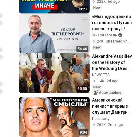
нейронауке) | 
222K
6d ago
Татьяна 
New
30:27
Черниговская
«Мы недооценили 
готовность Путина 
сжечь страну» / 
Шендерович**: 
Живой Гвоздь
Персонально Ваш 
24K
Streamed 9h ago
// @V.Shenderovich
New
56:46
Alexandre Vassiliev 
on the History of 
the Wedding Dress 
and the Future of 
NEWS TTS
the Fashion History 
1.4K
2d ago
Museum
New
10:55
Auto-dubbed
Американский 
пианист впервые 
слушает Дмитрия 
Хворостовского | 
Перевожу
Как молоды мы 
261K
2mo ago
были
9:04