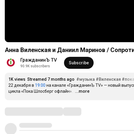
Анна Виленская и Даниил Маринов / Сопрот
ГражданинЪ TV
Subscribe
90.9K subscribers
1K views
Streamed 7 months ago
#музыка
#Виленская
#пок
22 декабря в 
19:00
 на канале «ГражданинЪ TV» — новый выпуск
цикла «Пока Шлосберг офлайн».
…
...more
Comments