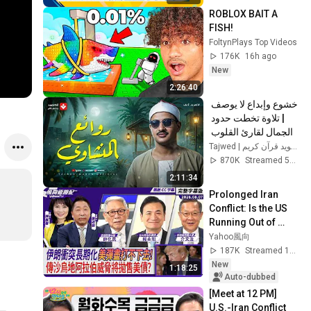
ROBLOX BAIT A 
FISH!
FoltynPlays Top Videos
176K
16h ago
New
2:26:40
خشوع وإبداع لا يوصف 
| تلاوة تخطت حدود 
الجمال لقارئ القلوب 
الشيخ #المنشاوي | 
Tajwed | تجويد قرآن كريم
جودة ممتازة 🎧
870K
Streamed 5mo ago
2:11:34
Prolonged Iran 
Conflict: Is the US 
Running Out of 
Options? Rumors 
Yahoo風向
of Saudi Arabia 
187K
Streamed 1d ago
Threatening to ...
New
1:18:25
Auto-dubbed
[Meet at 12 PM] 
U.S.-Iran Conflict 