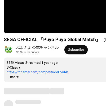
SEGA OFFICIAL 『Puyo Puyo Global Match』（P
ぷよぷよ 公式チャンネル
Subscribe
36.3K subscribers
352K views
Streamed 1 year ago
https://tonamel.com/competition/E5RRh...
…
...more
Comments