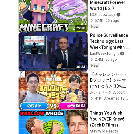
Minecraft Forever 
World | Ep. 7
LDShadowLady
574K
20h ago
New
29:36
Police Surveillance 
Technology: Last 
Week Tonight with 
John Oliver (HBO)
LastWeekTonight
2.4M
5d ago
New
30:34
【チャレンジャー・
Bブロック】のらす
け vs ゆうき 30先
【新おいうリーグ】
おいうリーグ Supported by SBI e-Sports
#ぷよぷよ #ぷよぷ
41K
Streamed 1y ago
よeスポーツ
58:53
Things You Wish 
You NEVER Knew! 
(Zack D Films)
Stay Wild Reacts