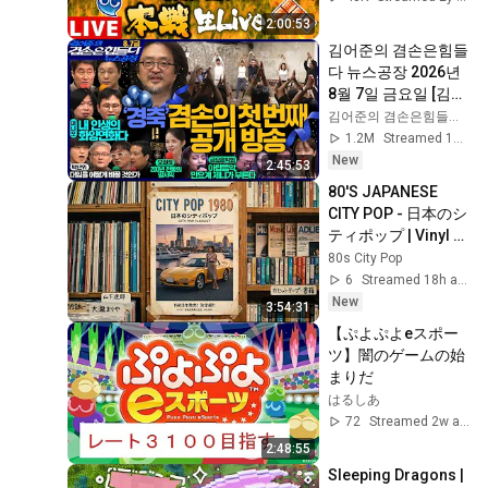
リス2】
2:00:53
김어준의 겸손은힘들
다 뉴스공장 2026년 
8월 7일 금요일 [김희
교X박구용X박태웅X
김어준의 겸손은힘들다 뉴스공장
이진경, 홍사훈X주진
1.2M
Streamed 1d ago
우X정준희X이재석, 
New
2:45:53
오밀희, 스포츠공장, 
80'S JAPANESE 
금요음악회(마지카)]
CITY POP - 日本のシ
ティポップ | Vinyl 
Collection • Vinyl 
80s City Pop
Playlist Vol. 21
6
Streamed 18h ago
New
3:54:31
【ぷよぷよeスポー
ツ】闇のゲームの始
まりだ
はるしあ
72
Streamed 2w ago
2:48:55
Sleeping Dragons | 