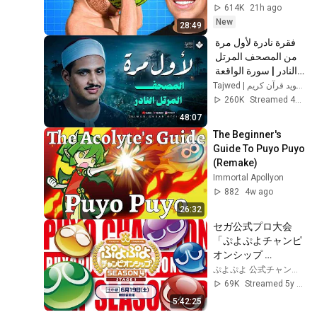
614K
21h ago
New
28:49
فقرة نادرة لأول مرة 
من المصحف المرتل 
النادر | سورة الواقعة 
والحديد | الشيخ محمد 
Tajwed | تجويد قرآن كريم
صديق المنشاوي  🎧
260K
Streamed 4mo ago
48:07
The Beginner's 
Guide To Puyo Puyo 
(Remake)
Immortal Apollyon
882
4w ago
26:32
セガ公式プロ大会
「ぷよぷよチャンピ
オンシップ 
SEASON4 
ぷよぷよ 公式チャンネル
STAGE1」
69K
Streamed 5y ago
5:42:25