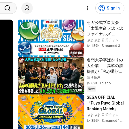
Sign in
セガ公式プロ大会
「太陽生命 ぷよぷよ
ファイナルズ 
SEASON5 鹿児島」
ぷよぷよ 公式チャンネル
189K
Streamed 3y ago
6:58:00
名門大学卒ばかりの
大企業――高卒の清
掃員が「私が通訳い
たします」と財閥会
語り茶屋
長に告げた瞬間、全
62K
1d ago
員が嘲笑した。しか
New
1:53:00
し5分後、その場は
SEGA OFFICIAL 
静まり返った。#動
『Puyo Puyo Global 
エピソード#老後の
Ranking Match』
物語 #家族の物語
（Puyo Puyo Global 
ぷよぷよ 公式チャンネル
Ranking Series）
356K
Streamed 1y ago
5:40:01