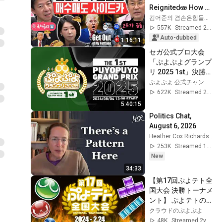
Reignited🫨 How 
Will Surging Oil 
김어준의 겸손은힘들다 뉴스공장
Prices Shake Our 
557K
Streamed 2w ago
Stock Market....
Auto-dubbed
1:16:11
セガ公式プロ大会
「ぷよぷよグランプ
リ 2025 1st」決勝ト
ーナメント
ぷよぷよ 公式チャンネル
622K
Streamed 2y ago
5:40:15
Politics Chat, 
August 6, 2026
Heather Cox Richardson
253K
Streamed 1d ago
New
34:33
【第17回ぷよテト全
国大会 決勝トーナメ
ント】 ぷよテトの頂
点に輝くのは一体誰
クラウドのぷよぷよ
だ!? 【ぷよぷよテト
48K
Streamed 2y ago