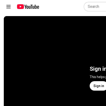
Sign i
This helps
Sign in