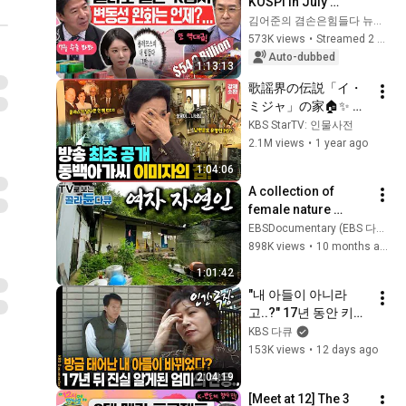
KOSPI in July 
Searching for 
김어준의 겸손은힘들다 뉴스공장
Direction! Starting 
573K views
•
Streamed 2 weeks ago
Up Today... Is This 
Auto-dubbed
1:13:13
the First Ste...
歌謡界の伝説「イ・
ミジャ」の家🏠✨ 初
公開！格別な内部？
KBS StarTV: 인물사전
涙😢の理由とは？ | 
2.1M views
•
1 year ago
KBS
1:04:06
A collection of 
female nature 
dwellers living in 
EBSDocumentary (EBS 다큐)
remote areas with 
898K views
•
10 months ago
no restaurants or 
1:01:42
delivery ser...
"내 아들이 아니라
고..?" 17년 동안 키운 
아들이 친 자식이 아
KBS 다큐
니었다.. 사실을 들은 
153K views
•
12 days ago
엄마의 놀라운 반응.. | 
2:04:19
KBS 인간극장 
[Meet at 12] The 3 
20011112 방송