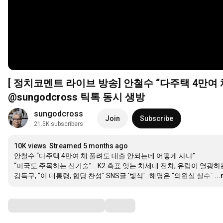
[ 정치코멘트 라이브 방송] 안철수 “다주택 4만여 채 
@sungodcross 틱톡 동시 생방
sungodcross
Join
Subscribe
21.5K subscribers
10K views
Streamed 5 months ago
안철수 “다주택 4만여 채 풀려도 대출 안되는데 어떻게 사나”

“미국도 주목하는 신기술”… K2 흑표 잇는 차세대 전차, 유럽이 열광하는
강득구, "이 대통령, 합당 찬성" SNS글 '빛삭'…해명은 "의원실 실수"
…
..
Comments