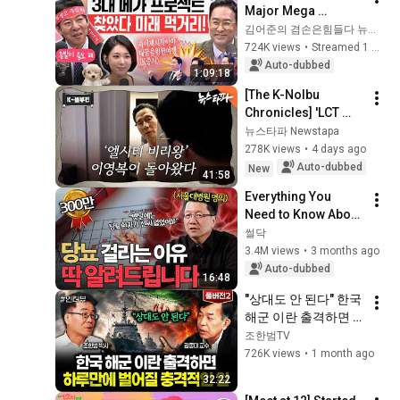
Major Mega 
Projects Have 
김어준의 겸손은힘들다 뉴스공장
Arrived! What Does 
724K views
•
Streamed 1 month ago
the Blueprint for K-
Auto-dubbed
1:09:18
Semiconductors...
[The K-Nolbu 
Chronicles] 'LCT 
Corruption King' Lee 
뉴스타파 Newstapa
Young-bok is Back - 
278K views
•
4 days ago
NEWSTAPA
Auto-dubbed
New
41:58
Everything You 
Need to Know About 
Diabetes According 
썰닥
to a Top SNU 
3.4M views
•
3 months ago
Specialist | 
Auto-dubbed
16:48
Professor Lee 
"상대도 안 된다" 한국 
Seun...
해군 이란 출격하면 
하루만에 벌어질 충격
조한범TV
적인 일 | 김종대 교수 
726K views
•
1 month ago
풀버전2
32:22