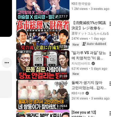
🥰 역대급 발라드 듀
KBS 한국방송
엣 성사 #성시경의고
1.2M views
•
3 weeks ago
막남친 ㅣ KBS 
27:17
260710 방송
【消費減税1%が閣議
決定】レジ改修を巡
る攻防と自民党内の
選挙ドットコムちゃんねる
激しい葛藤／中道・
247K views
•
1 day ago
立憲・公明の3党合流
Auto-dubbed
New
52:26
構想に浮上した「第4
‘밀가루 VS 과일’ 당뇨
の選択肢」とは？
에 치명적인 '이 음
【今野忍×山本期日
식'ㅣ지식인초대석 
지식인사이드
前】｜選挙ドットコ
EP.156 (이승훈 교수 
621K views
•
5 days ago
ム
2부)
New
31:09
둘째가 생기지 않아 
고민이었는데.. 갑자
기 네 쌍둥이 맞이한 
KBS 다큐
부부의 반응 | KBS 인
261K views
•
3 weeks ago
간극장 20180129 방
2:26:44
송
[See you at 12] 