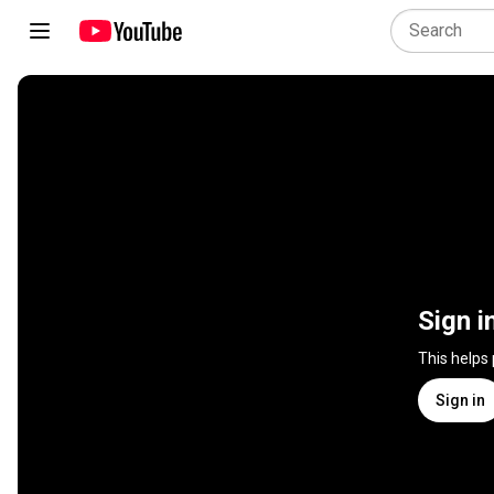
Sign i
This helps
Sign in