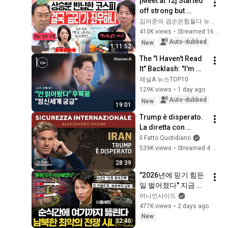
[Meet at 12] Started 
off strong but 
'stalled'.. Exhausted 
김어준의 겸손은힘들다 뉴스공장
by the extreme 
410K views
•
Streamed 16 hours ago
market difficulty, 
Auto-dubbed
New
1:11:52
retai...
The "I Haven't Read 
It" Backlash: "I'm 
Curious About Their 
채널A 뉴스TOP10
Mindset" / Channel A 
129K views
•
1 day ago
/ News TOP 10
Auto-dubbed
New
19:01
Trump è disperato. 
La diretta con 
Alessandro Orsini
Il Fatto Quotidiano
539K views
•
Streamed 4 months ago
28:39
"2026년에 믿기 힘든 
일 벌어졌다" 지금 한
국 군사력이 위기 상
머니인사이드
황인 진짜 이유 (샤를
477K views
•
2 days ago
세환 1부)
New
32:46