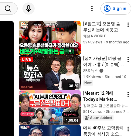
Sign in
[#참교육] 오은영 솔
루션하는데 비웃고 무
시... 금쪽이의 태도에 
채널A WORLD
결국 정색한 오은영 | 
594K views
•
9 months ago
#금쪽같은내새끼 
1:01:12
206회
[정치사냥꾼] 벼랑 끝 
여야 내홍 / [이슈빡] 
다가오는 중간선거, 
SBS 뉴스
트럼프의 운명은?  / 
1.9K views
•
Streamed 10 hours ago
8.7(금) 뉴스헌터스
New
38:20
[Meet at 12 PM] 
Today's Market 
Starts with a 
김어준의 겸손은힘들다 뉴스공장
Recovery to 7,000 
501K views
•
Streamed 2 weeks ago
Points! Are the 
Auto-dubbed
1:08:04
Foreign Investors ...
데뷔 40주년 고막황제 
등장에 성시경 소오름 