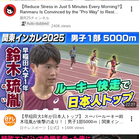
【Reduce Stress in Just 5 Minutes Every Morning?】
Ranmaru Is Convinced by the "Pro Way" to Rest
Pra...
新R25チャンネル
Auto-dubbed
240K views
22:27
【早稲田大1年が日本人トップ】 スーパールーキー鈴
木琉胤が衝撃の走り！｜男子1部5000ｍ｜関東インカ
レ2025
日テレスポーツ【公式】
•
148K views