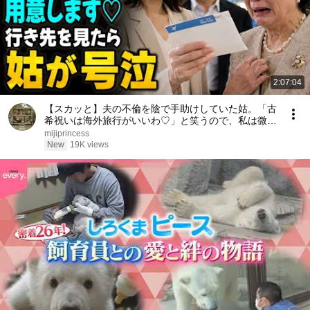
2:07:04
【スカッと】夫の不倫を陰で手助けしていた姑。「古
希祝いは海外旅行がいいわ♡」と笑うので、私は微笑
んだ。「もちろんご用意します」――行き先を知った
mijiprincess
姑は号泣した……。
New
19K views