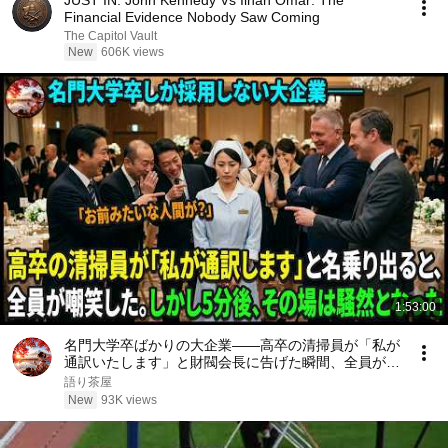
JUST IN: John Kennedy Vs Ilhan Omar: The
Financial Evidence Nobody Saw Coming
The Capitol Vault
New
606K views
1:53:00
名門大学卒ばかりの大企業――高卒の清掃員が「私が
通訳いたします」と財閥会長に告げた瞬間、全員が嘲
笑した。しかし5分後、その場は静まり返った。#動
語り茶屋
エピソード#老後の物語 #家族の物語
New
93K views