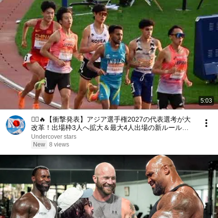
5:03
🏃‍♂️🔥【衝撃発表】アジア選手権2027の代表選考が大
改革！出場枠3人へ拡大＆最大4人出場の新ルールと
は？🇯🇵🏅🚀
Undercover stars
New
8 views