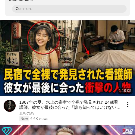
Comment...
1:19:05
1987年の夏、水上の密室で全裸で発見された24歳看
護師。彼女が最後に会った「誰も知ってはいけない」
衝撃の人物
真相の糸
New
6.6K views