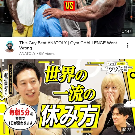
17:47
This Guy Beat ANATOLY | Gym CHALLENGE Went
Wrong
ANATOLY
•
6M views
40:28