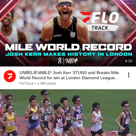
9:16
UNBELIEVABLE! Josh Kerr STUNS and Breaks Mile
World Record for win at London Diamond League
2026
FloTrack
•
1.9M views