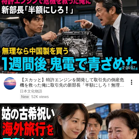
2:04:07
【スカッと】特許エンジンを開発して取引先の倒産危
機を救った俺に取引先の新部長「半額にしろ！無理な
ら中国製を買う」1週間後、部長から鬼電→俺「お宅
日本文化物語
の競合と5倍で独占契約済みです」
New
52K views