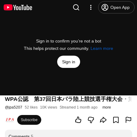
Open App
Sign in to confirm you’re not a bot
This helps protect our community.
Learn more
Sign in
WPA公認 第37回日本パラ陸上競技選手権大会・第3
@
jpa5207
52 likes
10K views
Streamed 1 month ago
more
Subscribe
Comments
5