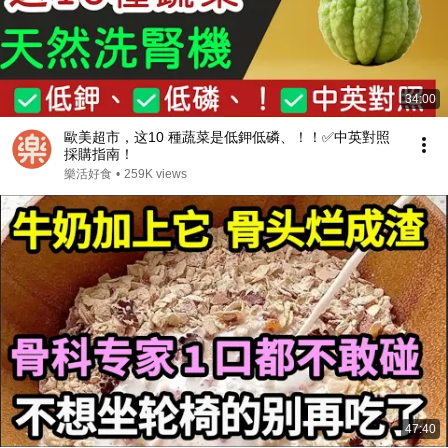
34:00
歐美超市，这10 種蔬菜是低鉀低磷、！！✅中英對照
採購指南！
樂活好食
•
259K views
47:40