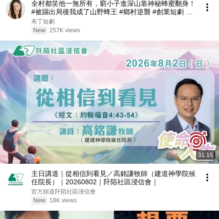
全村都笑他一無所有，窮小子進深山靠神秘蜂蜜翻身！
#被踢出局後我成了山野蜂王 #鄉村逆襲 #創業短劇 #
養蜂致富 #窮小子逆襲 #打臉爽劇 #白手起家 #人生翻
布丁短劇
盤 #熱門短劇
New
257K views
31:15
主日講道｜從相信到看見／高銘謙牧師（建道神學院候
任院長）｜20260802｜阡陌社區浸信會｜
官方頻道阡陌社區浸信會
New
18K views