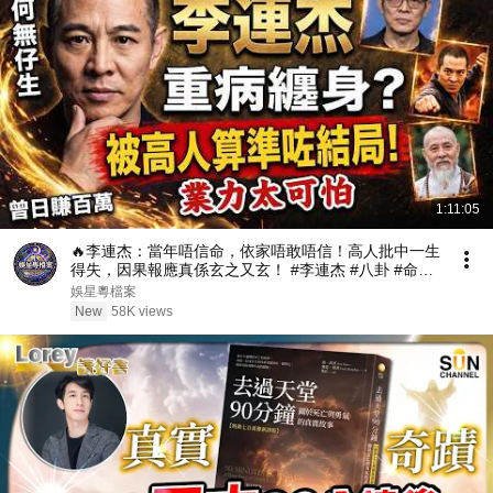
1:11:05
🔥李連杰：當年唔信命，依家唔敢唔信！高人批中一生
得失，因果報應真係玄之又玄！ #李連杰 #八卦 #命運
#批命 #玄學 #因果 #岑逸飛 #香港YouTube #爆料
娛星粵檔案
New
58K views