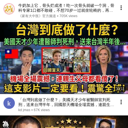
牛奶加上它，骨头烂成渣！吃一次骨头就破一个洞，骨
科专家1口都不敢碰，不想70岁一过就坐轮椅的，再喜
欢都要忌口！【家庭大医生】
《家有大中医》官方频道
•
705K views
33:11
「台灣到底做了什麼？」美國天才少年被醫師宣判死
刑，送來台灣半年，回國那天機場全場震撼，連親生父
母都看傻了！
kd jmas
•
67K views