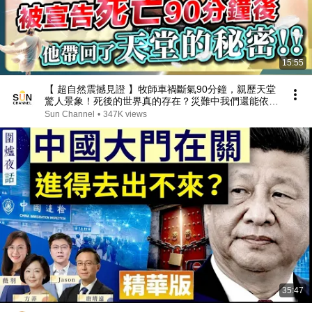
15:55
【 超自然震撼見證 】牧師車禍斷氣90分鐘，親歷天堂
驚人景象！死後的世界真的存在？災難中我們還能依靠
什麼？丨#261 好書推介《 去過天堂 90 分鐘 》｜
Sun Channel
•
347K views
Lorey讀好書_20260515
35:47