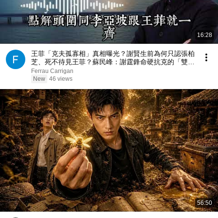
16:28
王菲「克夫孤寡相」真相曝光？謝賢生前為何只認張柏
芝、死不待見王菲？蘇民峰：謝霆鋒命硬抗克的「雙煞
同宮風水局」！
Ferrau Carrigan
New
46 views
56:50