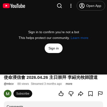
Open App
Sign in to confirm you’re not a bot
This helps protect our community.
Learn more
Sign in
使命浸信會 2026.04.26 主日崇拜 李紹光牧師證道
@
mbcv
88 views
Streamed 3 months ago
more
Subscribe
Comments