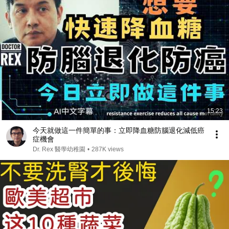
15:23
今天就做這一件簡單的事：立即降血糖防腦退化減低癌
症機會
Dr. Rex 醫學幼稚園
•
287K views