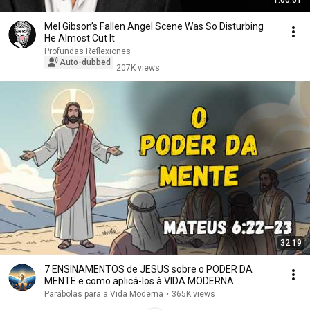
1:00:01
Mel Gibson’s Fallen Angel Scene Was So Disturbing
He Almost Cut It
Profundas Reflexiones
Auto-dubbed
207K views
32:19
7 ENSINAMENTOS de JESUS sobre o PODER DA
MENTE e como aplicá-los à VIDA MODERNA
Parábolas para a Vida Moderna
•
365K views