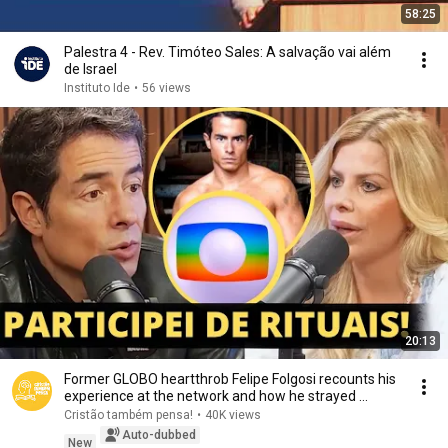
58:25
Palestra 4 - Rev. Timóteo Sales: A salvação vai além
de Israel
Instituto Ide
•
56 views
20:13
Former GLOBO heartthrob Felipe Folgosi recounts his
experience at the network and how he strayed ...
Cristão também pensa!
•
40K views
Auto-dubbed
New