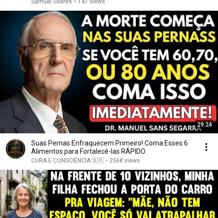
Samuel Soares
•
147 views
29:24
Suas Pernas Enfraquecem Primeiro! Coma Esses 6
Alimentos para Fortalecê-las RÁPIDO
CURA E CONSCIÊNCIA 🇧🇷
•
256K views