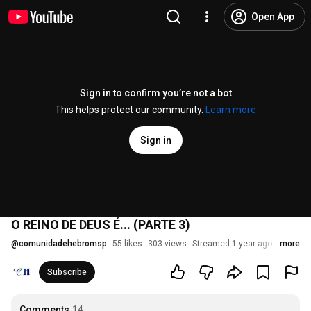
Open App
Sign in to confirm you’re not a bot
This helps protect our community.
Learn more
Sign in
O REINO DE DEUS É... (PARTE 3)
@
comunidadehebromsp
55 likes
303 views
Streamed 1 year ago
more
Subscribe
Comments
14