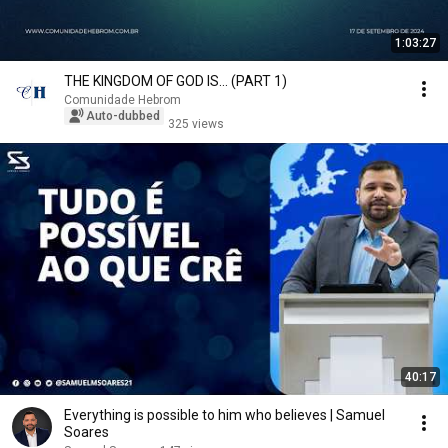
1:03:27
THE KINGDOM OF GOD IS... (PART 1)
Comunidade Hebrom
Auto-dubbed
325 views
40:17
Everything is possible to him who believes | Samuel
Soares