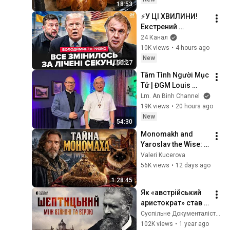
18:53
⚡️У ЦІ ХВИЛИНИ! 
Екстрений 
РОЗВОРОТ Трампа 
24 Канал
по КИЄВУ. Такого 
10K views
•
4 hours ago
НЕ БУЛО. Таємна 
New
50:27
ЗМОВА з 
Tâm Tình Người Mục 
ПОЛЬЩЕЮ. 
Tử | ĐGM Louis 
ОГРИЗКО
NGUYỄN ANH TUẤN | 
Lm. An Bình Channel
Giáo Phận Hà Tĩnh
19K views
•
20 hours ago
New
54:30
Monomakh and 
Yaroslav the Wise: 
The Backstage 
Valeri Kucerova
Drama That 
56K views
•
12 days ago
Changed 
1:28:45
Everything.
Як «австрійський 
аристократ» став 
духовним лідером 
Суспільне Документалістика
українців | 
102K views
•
1 year ago