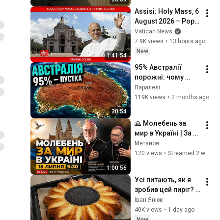
Assisi: Holy Mass, 6 
August 2026 – Pope 
Leo XIV
Vatican News
7.9K views
•
13 hours ago
New
1:41:54
95% Австралії 
порожні: чому 
люди бояться 
Паралелі
жити в центрі 
119K views
•
2 months ago
континенту?
30:54
🙏 Молебень за 
мир в Україні | За 
участі 
Метаноя
архієпископа Пола 
120 views
•
Streamed 2 weeks ago
Річарда Галлагера 
1:00:56
🇺🇦✝️
Усі питають, як я 
зробив цей пиріг? 
Найкрасивіший 
Іван Янюк
пиріг, який я коли-
40K views
•
1 day ago
небудь готував!
New