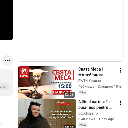
Свята Меса і 
Молебень за 
справедливий мир 
EWTN Україна
в Україні  (15:00) 
460 views
•
Streamed 10 hours ago
anel
каплиця EWTN та 
New
52:26
КМЦ
A lăsat cariera în 
business pentru 
haina monahală – 
doxologia.ro
povestea Maicii 
8.4K views
•
1 day ago
Starețe Ambrozia
New
35:09