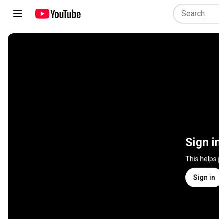
Sign i
This helps
Sign in