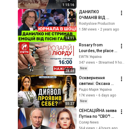
«Шептицький. Між 
1:15:16
війною та вірою»
ДАНИЛКО 
ОЧМАНІВ ВІД 
ГАЛКІНА! МАКСИМ 
Rostyslove Production
НА ВСЮ ЮРМАЛУ 
1.5M views
•
2 years ago
ГОВОРИТЬ 
14:11
УКРАЇНСЬКОЮ❗️ПУГ
Rosary from 
АЧОВА СПІВАЄ З 
Lourdes, the place 
НИМ ДУЕТОМ
of the apparitions of 
EWTN Україна
the Mother of God 
347 views
•
Streamed 9 hours ago
(16:00)
New
28:46
Осквернення 
святині: Оксана 
Дмитерко про 
Радіо Марія Україна
шокуючі події в 
17K views
•
6 days ago
Меджугор’ї
New
55:27
СЕНСАЦІЙНА заява 
Путіна по "СВО"! 
Росіяни БЛАГАЮТЬ 
Соляр News
ЗСУ не бити по 
564 views
•
4 hours ago