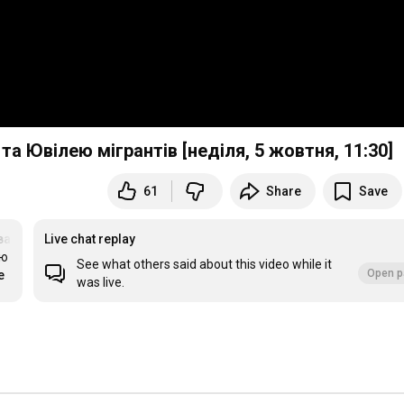
та Ювілею мігрантів [неділя, 5 жовтня,
11:30
]
61
Share
Save
ва
Live chat replay
ю 
See what others said about this video while it
Open p
e
was live.