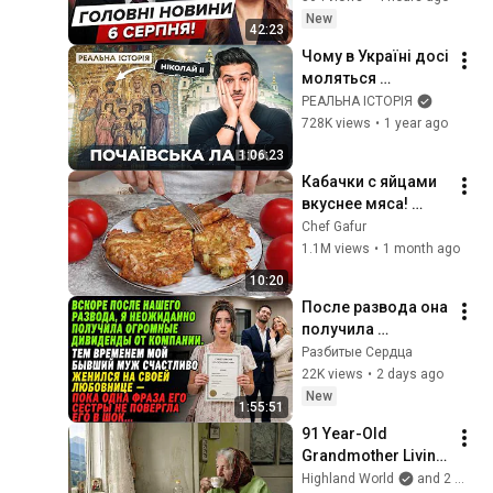
Росії. Новини 6 
New
42:23
cерпня Соляр
Чому в Україні досі 
моляться 
російським 
РЕАЛЬНА ІСТОРІЯ
царям?
728K views
•
1 year ago
1:06:23
Кабачки с яйцами 
вкуснее мяса! 
Мало кто знает 
Chef Gafur
секрет! Бабушка 
1.1M views
•
1 month ago
научила готовить 
10:20
рецепт за 15 минут
После развода она 
получила 
миллионы — на 
Разбитые Сердца
свадьбе бывшего 
22K views
•
2 days ago
мужа его сестра 
New
1:55:51
раскрыла правду
91 Year-Old 
Grandmother Living 
Alone In A Mountain 
Highland World
and 2 more