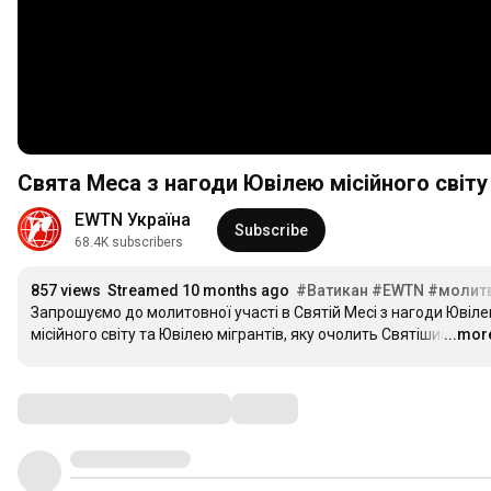
Свята Меса з нагоди Ювілею місійного світу 
EWTN Україна
Subscribe
68.4K subscribers
857 views
Streamed 10 months ago
#Ватикан
#EWTN
#молит
Запрошуємо до молитовної участі в Святій Месі з нагоди Ювіле
місійного світу та Ювілею мігрантів, яку очолить Святіший 
...mor
…
Comments