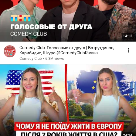
14:13
Comedy Club: Голосовые от друга | Батрутдинов,
Карибидис, Шкуро @ComedyClubRussia
Comedy Club
•
6.3M views
24:24