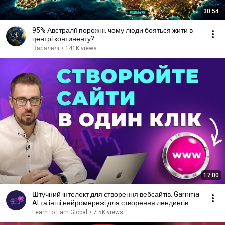
30:54
95% Австралії порожні: чому люди бояться жити в
центрі континенту?
Паралелі
•
141K views
17:00
Штучний інтелект для створення вебсайтів. Gamma
AI та інші нейромережі для створення лендингів
Learn to Earn Global
•
7.5K views