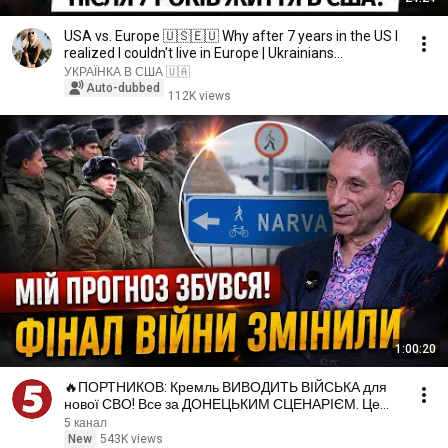
USA vs. Europe 🇺🇸🇪🇺 Why after 7 years in the US I
realized I couldn't live in Europe | Ukrainians...
УКРАЇНКА В США 🇺🇦
Auto-dubbed
112K views
1:00:20
🔥ПОРТНИКОВ: Кремль ВИВОДИТЬ ВІЙСЬКА для
нової СВО! Все за ДОНЕЦЬКИМ СЦЕНАРІЄМ. Це
шанс для УКРАЇНИ
5 канал
New
543K views