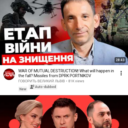
28:43
WAR OF MUTUAL DESTRUCTION❗ What will happen in
the fall? Missiles from DPRK PORTNIKOV
ГОВОРИТЬ ВЕЛИКИЙ ЛЬВІВ
•
81K views
Auto-dubbed
New