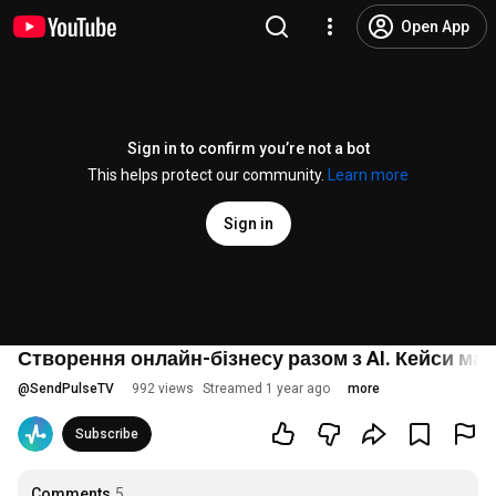
Open App
Sign in to confirm you’re not a bot
This helps protect our community.
Learn more
Sign in
Створення онлайн-бізнесу разом з AI. Кейси мага
@
SendPulseTV
992 views
Streamed 1 year ago
more
Subscribe
Comments
5