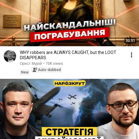
30:51
WHY robbers are ALWAYS CAUGHT, but the LOOT
DISAPPEARS
Орест Мурій
•
70K views
Auto-dubbed
New