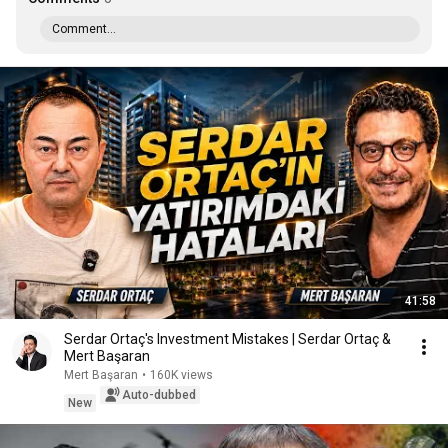
Comment...
41:58
Serdar Ortaç's Investment Mistakes | Serdar Ortaç &
Mert Başaran
Mert Başaran
•
160K views
Auto-dubbed
New