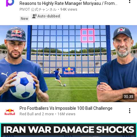
Reasons to Highly Rate Manager Moriyasu / From
Top-Dow...
PIVOT 公式チャンネル
•
94K views
Auto-dubbed
New
30:35
Pro Footballers Vs Impossible 100 Ball Challenge
Red Bull and 2 more
•
16M views