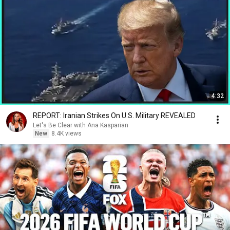
4:32
REPORT: Iranian Strikes On U.S. Military REVEALED
Let's Be Clear with Ana Kasparian
New
8.4K views