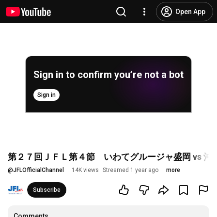
Open App
Sign in to confirm you’re not a bot
Sign in
第２７回ＪＦＬ第４節 いわてグルージャ盛岡 vs 
@
JFLOfficialChannel
14K views
Streamed 1 year ago
more
Subscribe
Comments