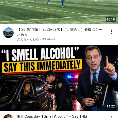
15:18
【'26 第11節】 2026/08/01（１試合目）⚽️得点シー
ンあり
ぎんちゃんねる
•
33 views
14:22
🚨 If Cops Say "I Smell Alcohol" — Say THIS