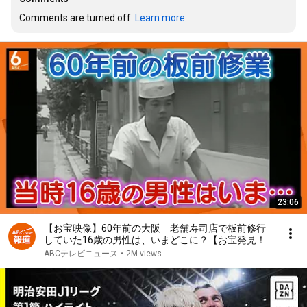
Comments are turned off. 
Learn more
23:06
【お宝映像】60年前の大阪 老舗寿司店で板前修行
していた16歳の男性は、いまどこに？【お宝発見！
関西いまむかし】
ABCテレビニュース
•
2M views