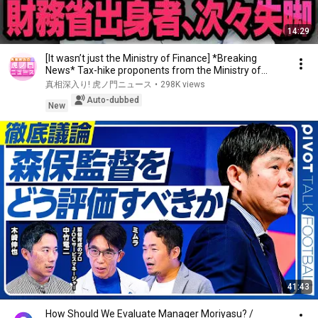
14:29
[It wasn’t just the Ministry of Finance] *Breaking
News* Tax-hike proponents from the Ministry of...
真相深入り! 虎ノ門ニュース
•
298K views
Auto-dubbed
New
41:43
How Should We Evaluate Manager Moriyasu? /