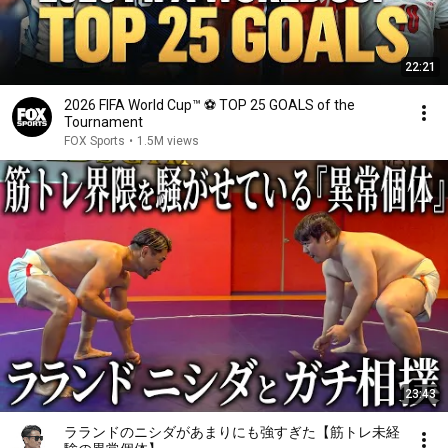
22:21
2026 FIFA World Cup™ ⚽ TOP 25 GOALS of the
Tournament
FOX Sports
•
1.5M views
23:43
ラランドのニシダがあまりにも強すぎた【筋トレ未経