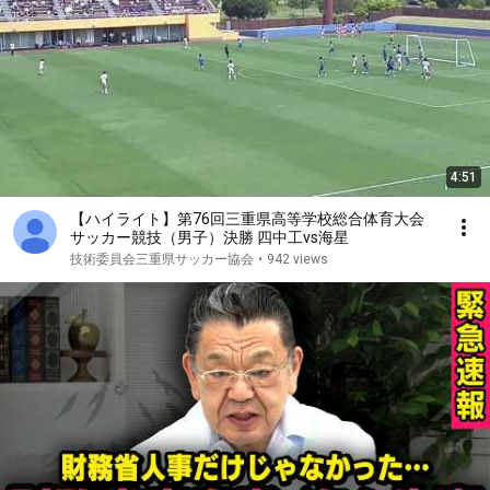
4:51
【ハイライト】第76回三重県高等学校総合体育大会
サッカー競技（男子）決勝 四中工vs海星
技術委員会三重県サッカー協会
•
942 views