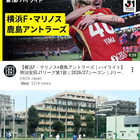
9:39
【横浜F・マリノス×鹿島アントラーズ｜ハイライト】
明治安田J1リーグ第1節｜2026/27シーズン｜Jリー
グ
DAZN Japan
New
521K views