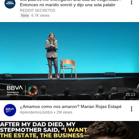
Entonces mi marido sonrió y dijo una sola palabr
REDDIT SECRETOS
New
6.7K views
20:13
¿Amamos como nos amaron? Marian Rojas Estapé
AprendemosJuntos
•
2M views