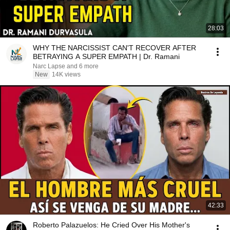
28:03
WHY THE NARCISSIST CAN'T RECOVER AFTER
BETRAYING A SUPER EMPATH | Dr. Ramani
Narc Lapse and 6 more
New
14K views
42:33
Roberto Palazuelos: He Cried Over His Mother's