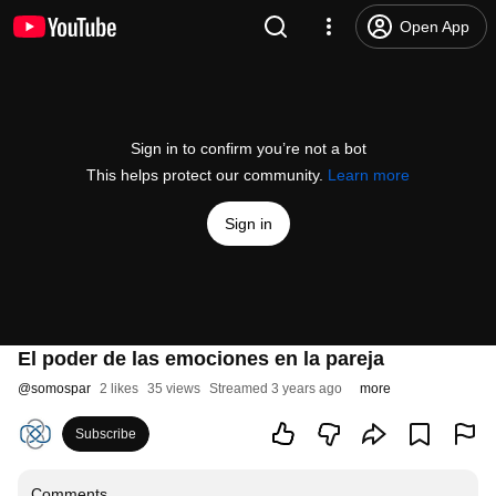
Open App
Sign in to confirm you’re not a bot
This helps protect our community.
Learn more
Sign in
El poder de las emociones en la pareja
@
somospar
2 likes
35 views
Streamed 3 years ago
more
Subscribe
Comments