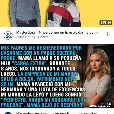
1:58:56
Masterclass - Ni perderme en ti, ni olvidarme de mi
Somos PAR
•
84 views
2:41:08
Mis padres me entregaron una lista de exigencias...