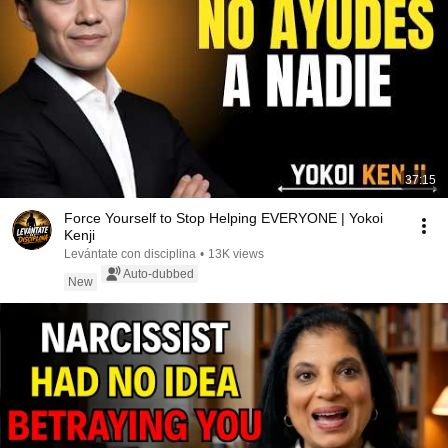
37:15
Force Yourself to Stop Helping EVERYONE | Yokoi
Kenji
Levántate con disciplina
•
13K views
Auto-dubbed
New