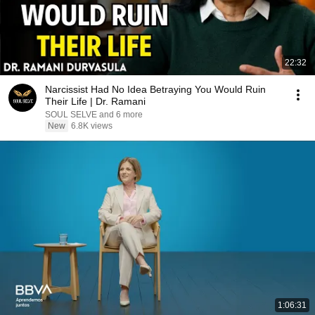
22:32
Narcissist Had No Idea Betraying You Would Ruin
Their Life | Dr. Ramani
SOUL SELVE and 6 more
New
6.8K views
1:06:31