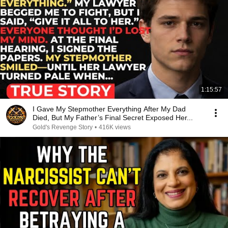
1:15:57
I Gave My Stepmother Everything After My Dad
Died, But My Father’s Final Secret Exposed Her...
Gold's Revenge Story
•
416K views