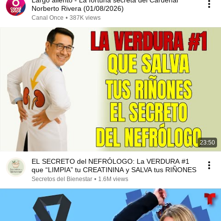
Largo aliento - La fortuna secreta del Cardenal
Norberto Rivera (01/08/2026)
Canal Once
•
387K views
23:50
EL SECRETO del NEFRÓLOGO: La VERDURA #1
que “LIMPIA” tu CREATININA y SALVA tus RIÑONES
Secretos del Bienestar
•
1.6M views