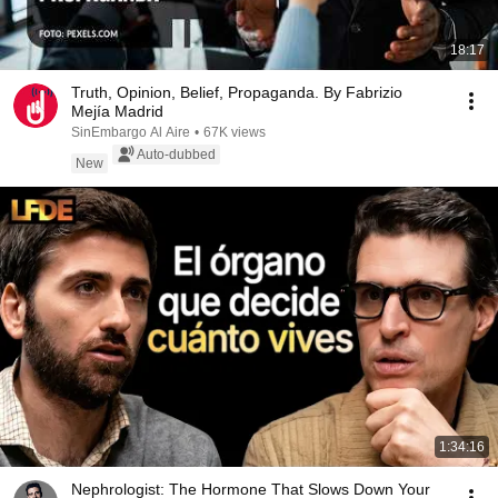
18:17
Truth, Opinion, Belief, Propaganda. By Fabrizio
Mejía Madrid
SinEmbargo Al Aire
•
67K views
Auto-dubbed
New
1:34:16
Nephrologist: The Hormone That Slows Down Your