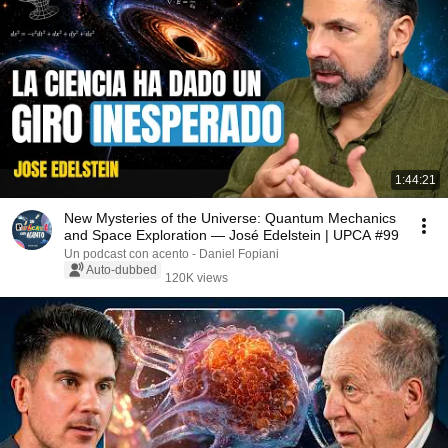
1:44:21
New Mysteries of the Universe: Quantum Mechanics
and Space Exploration — José Edelstein | UPCA #99
Un podcast con acento - Daniel Fopiani
Auto-dubbed
120K views