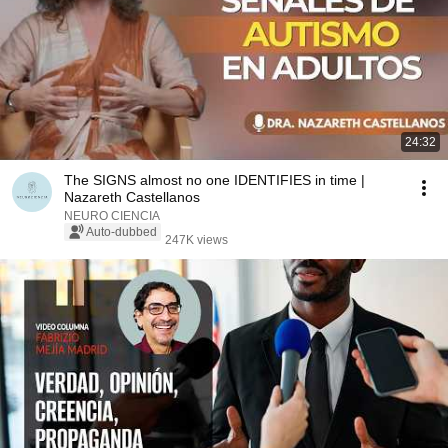
24:32
The SIGNS almost no one IDENTIFIES in time |
Nazareth Castellanos
NEURO CIENCIA
Auto-dubbed
247K views