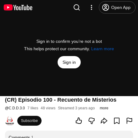
Open App
Sign in to confirm you’re not a bot
This helps protect our community.
Learn more
Sign in
(CR) Episodio 100 - Recuento de Misterios
@
C.D.D.3.0
7 likes
48 views
Streamed 3 years ago
more
Subscribe
Comments
1