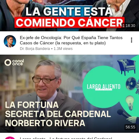
1:18:30
Ex-jefe de Oncología: Por Qué España Tiene Tantos
Casos de Cáncer (la respuesta, en tu plato)
Dr. Borja Bandera
•
1.3M views
56:55