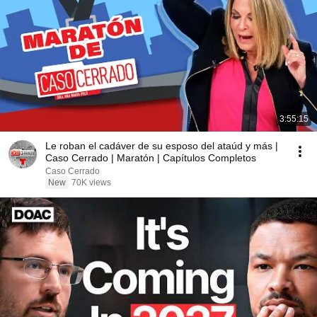
3:55:15
Le roban el cadáver de su esposo del ataúd y más |
Caso Cerrado | Maratón | Capítulos Completos
Caso Cerrado
New
70K views