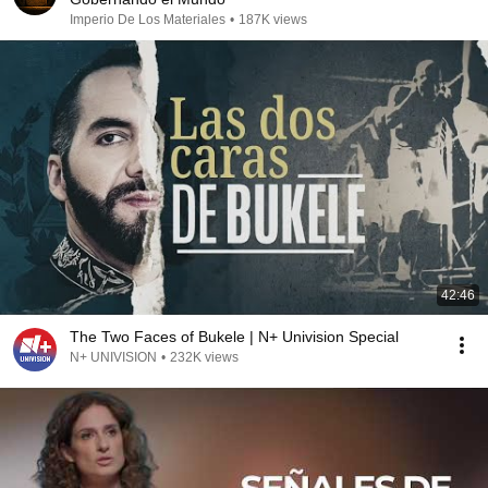
Imperio De Los Materiales
•
187K views
42:46
The Two Faces of Bukele | N+ Univision Special
N+ UNIVISION
•
232K views