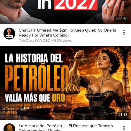
2:00:50
ChatGPT Offered Me $2m To Keep Quiet: No One Is
Ready For What's Coming!
The Diary Of A CEO
•
9.9M views
51:13
La Historia del Petróleo — El Recurso que Terminó
Gobernando el Mundo