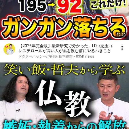
32:40
【2026年完全版】最新研究で分かった、LDL/悪玉コ
レステロールが高い人が薬を飲む前にやるべきこと
ドクターハッシー/内科医 橋本将吉
•
835K views