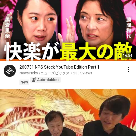
16:54
260731 NPS Stock YouTube Edition Part 1
NewsPicks /ニューズピックス
•
230K views
Auto-dubbed
New