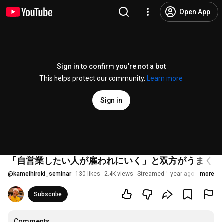
Open App
Sign in to confirm you’re not a bot
This helps protect our community.
Learn more
Sign in
「自営業したい人が雇われにいく」と双方がうまくい
@
kameihiroki_seminar
130 likes
2.4K views
Streamed 1 year ago
more
Subscribe
Comments