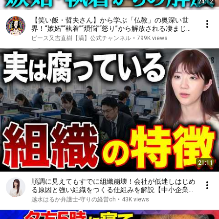
24:12
【笑い飯・哲夫さん】から学ぶ「仏教」の奥深い世
界！“嫉妬”“執着”“煩悩”“怒り”から解放される凄まじい
思考とは？ゲストを招いてトークする新企画始動！
ピース又吉直樹【渦】公式チャンネル
•
799K views
【渦の細道①】
21:11
順調に見えてもすでに組織崩壊！会社が低迷しはじめ
る原因と強い組織をつくる仕組みを解説【中小企業/
ガバナンス】
越水はるか弁護士-守りの経営ch
•
43K views