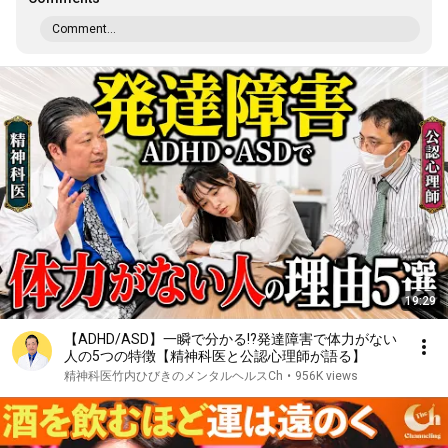
Comment...
19:29
【ADHD/ASD】一瞬で分かる!?発達障害で体力がない
人の5つの特徴【精神科医と公認心理師が語る】
精神科医竹内ひびきのメンタルヘルスCh
•
956K views