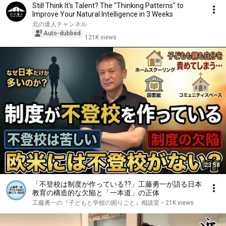
Still Think It's Talent? The "Thinking Patterns" to
Improve Your Natural Intelligence in 3 Weeks
北の達人チャンネル
Auto-dubbed
121K views
23:58
「不登校は制度が作っている??」工藤勇一が語る日本
教育の構造的な欠陥と「一本道」の正体
工藤勇一の『子どもと学校の困りごと』相談室
•
21K views