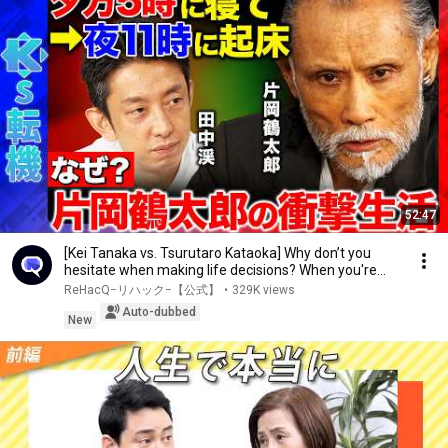
52:47
[Kei Tanaka vs. Tsurutaro Kataoka] Why don’t you
hesitate when making life decisions? When you're...
ReHacQ−リハック−【公式】
•
329K views
Auto-dubbed
New