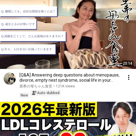
25:14
[Q&A] Answering deep questions about menopause,
divorce, empty nest syndrome, social life in your...
亜希の母ちゃん食堂
•
121K views
Auto-dubbed
New