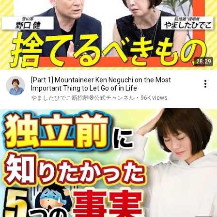
28:29
[Part 1] Mountaineer Ken Noguchi on the Most
Important Thing to Let Go of in Life
やましたひでこ断捨離®︎公式チャンネル
•
96K views