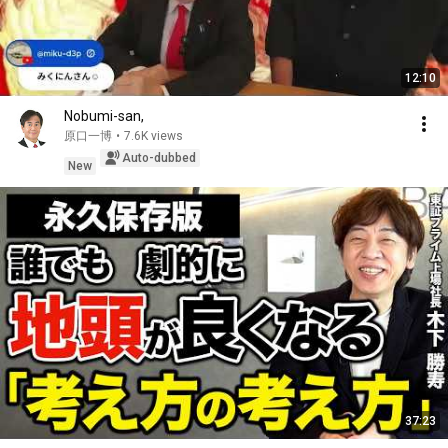
12:10
Nobumi-san,
原口一博
•
7.6K views
Auto-dubbed
New
37:23