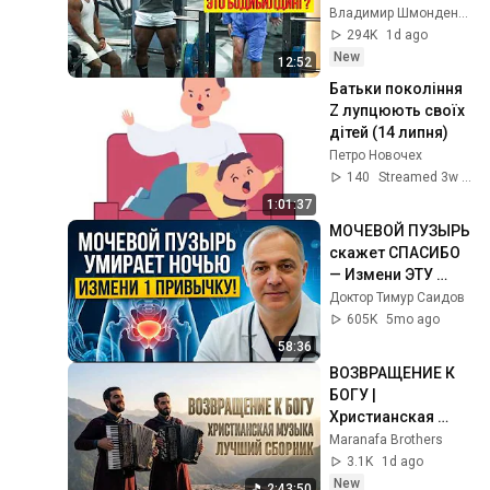
Gym Prank
Владимир Шмонденко
294K
1d ago
New
12:52
Батьки покоління 
Z лупцюють своїх 
дітей (14 липня)
Петро Новочех
140
Streamed 3w ago
1:01:37
МОЧЕВОЙ ПУЗЫРЬ 
скажет СПАСИБО 
— Измени ЭТУ 
ПРИВЫЧКУ и БОЛЬ 
Доктор Тимур Саидов
УЙДЕТ
605K
5mo ago
58:36
ВОЗВРАЩЕНИЕ К 
БОГУ | 
Христианская 
музыка | Лучший 
Maranafa Brothers
сборник | 
3.1K
1d ago
Maranatha 
New
2:43:50