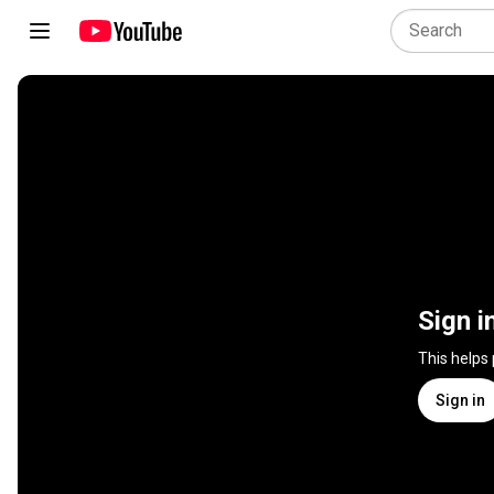
Sign i
This helps
Sign in