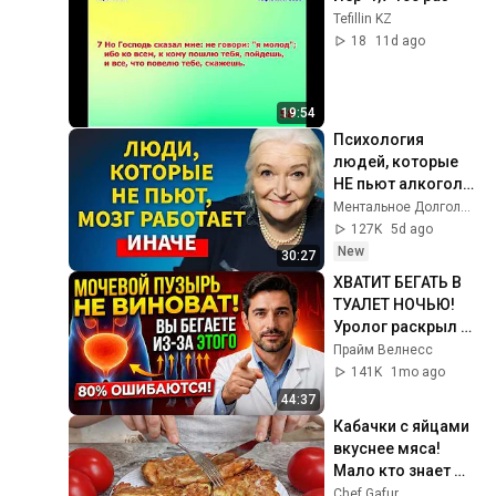
Tefillin KZ
18
11d ago
19:54
Психология 
людей, которые 
НЕ пьют алкоголь 
(согласно 
Ментальное Долголетие and 2 more
нейронауке) | 
127K
5d ago
Татьяна 
New
30:27
Черниговская
ХВАТИТ БЕГАТЬ В 
ТУАЛЕТ НОЧЬЮ! 
Уролог раскрыл 
простой способ 
Прайм Велнесс
успокоить 
141K
1mo ago
мочевой пузырь
44:37
Кабачки с яйцами 
вкуснее мяса! 
Мало кто знает 
секрет! Бабушка 
Chef Gafur