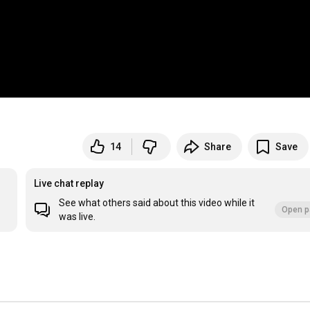
14
Share
Save
Live chat replay
See what others said about this video while it
Open p
was live.