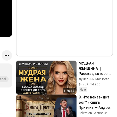
МУДРАЯ 
ЖЕНЩИНА ｜ 
Рассказ, который 
трогает до 
Душевный Мир Историй
anel
глубины души. 
70K
1d ago
Очень сильная 
New
1:26:14
история ｜ Аудио 
8. Что ненавидит 
рассказ.
Бог? «Книга 
Притчи»  — Андрей 
П. Чумакин  
Salvation Baptist Church