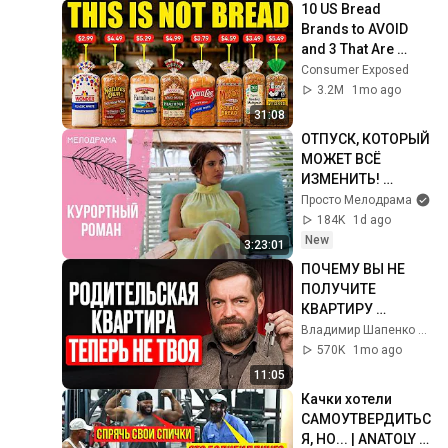
10 US Bread 
Brands to AVOID 
and 3 That Are 
Actually Safe
Consumer Exposed
3.2M
1mo ago
31:08
ОТПУСК, КОТОРЫЙ 
МОЖЕТ ВСЁ 
ИЗМЕНИТЬ! 
Курортный роман. 
Просто Мелодрама
Все серии
184K
1d ago
New
3:23:01
ПОЧЕМУ ВЫ НЕ 
ПОЛУЧИТЕ 
КВАРТИРУ 
РОДИТЕЛЕЙ? 
Владимир Шапенко — Юрист для Бизнеса
Новые правила 
570K
1mo ago
наследства в 2026 
11:05
году
Качки хотели 
САМОУТВЕРДИТЬС
Я, НО... | ANATOLY 