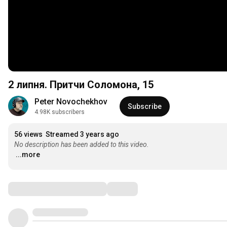
2 липня. Притчи Соломона, 15
Peter Novochekhov
Subscribe
4.98K subscribers
56 views
Streamed 3 years ago
No description has been added to this video.
...more
Comments