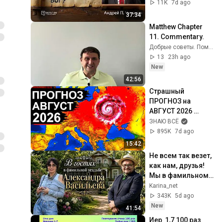
#salvationbc  
11K
7d ago
(6:16-19)
37:34
Matthew Chapter 
11. Commentary.
Добрые советы. Поможет тем кто верит.
13
23h ago
New
42:56
Страшный 
ПРОГНОЗ на 
АВГУСТ 2026 
Пугает! Резкий 
ЗНАЮ ВСЁ
разворот погоды. 
895K
7d ago
Такого ещё не 
15:42
было
Не всем так везет, 
как нам, друзья!
Мы в фамильном 
поместье  
Karina_net
Александра 
343K
5d ago
Васильева в Литве 
New
41:54
.
Иер  1,7 100 раз