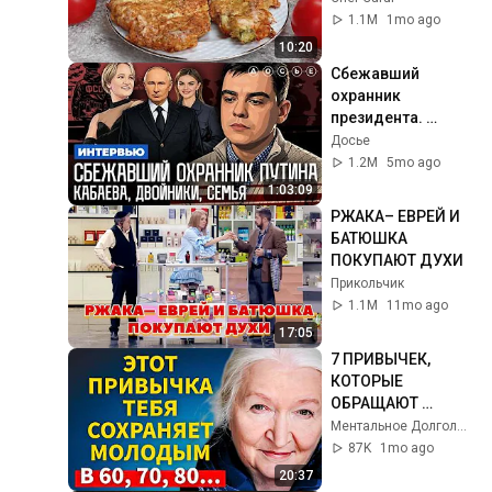
научила готовить 
1.1M
1mo ago
рецепт за 15 минут
10:20
Сбежавший 
охранник 
президента. 
Кабаева. Семья. 
Досье
Дворцы. 
1.2M
5mo ago
Безопасность | 
1:03:09
Интервью
РЖАКА– ЕВРЕЙ И 
БАТЮШКА 
ПОКУПАЮТ ДУХИ
Прикольчик
1.1M
11mo ago
17:05
7 ПРИВЫЧЕК, 
КОТОРЫЕ 
ОБРАЩАЮТ 
СТАРЕНИЕ ВСПЯТЬ 
Ментальное Долголетие
ПОСЛЕ 60 ЛЕТ | 
87K
1mo ago
Татьяна 
20:37
Черниговская