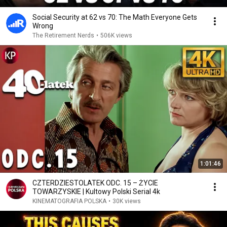
Social Security at 62 vs 70: The Math Everyone Gets
Wrong
The Retirement Nerds
•
506K views
1:01:46
CZTERDZIESTOLATEK ODC. 15 – ŻYCIE
TOWARZYSKIE | Kultowy Polski Serial 4k
KINEMATOGRAFIA POLSKA
•
30K views