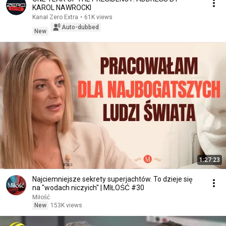
KAROL NAWROCKI
Kanał Zero Extra
•
61K views
Auto-dubbed
New
1:27:23
Najciemniejsze sekrety superjachtów. To dzieje się
na "wodach niczyich" | MIŁOŚĆ #30
Miłość
New
153K views