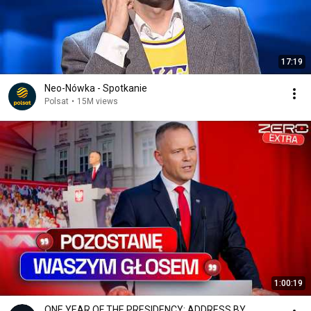
17:19
Neo-Nówka - Spotkanie
Polsat
•
15M views
1:00:19
ONE YEAR OF THE PRESIDENCY: ADDRESS BY