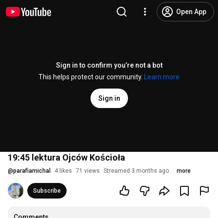
Open App
Sign in to confirm you’re not a bot
This helps protect our community.
Learn more
Sign in
19:45 lektura Ojców Kościoła
@
parafiamichal
4 likes
71 views
Streamed 3 months ago
more
Subscribe
Comments