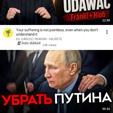
22:48
Your suffering is not pointless, even when you don't
understand it.
KS. DARIUSZ IWAŃSKI - HAJRETE
Auto-dubbed
24K views
30:34