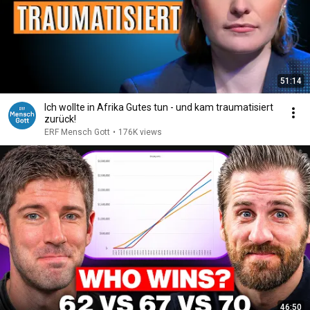
51:14
Ich wollte in Afrika Gutes tun - und kam traumatisiert
zurück!
ERF Mensch Gott
•
176K views
46:50