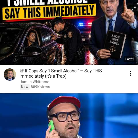
14:22
🚨 If Cops Say "I Smell Alcohol" — Say THIS
Immediately (It's a Trap)
James Whitmore
New
889K views