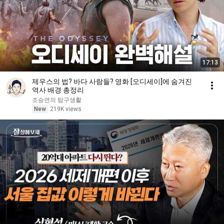
17:13
제우스의 법? 바다 사람들? 영화 [오디세이]에 숨겨진
역사 배경 총정리
조승연의 탐구생활
New
219K views