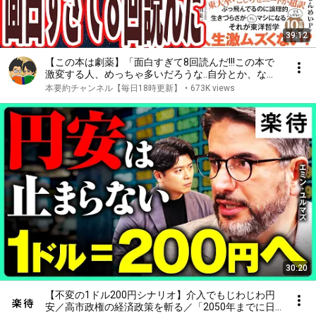
39:12
【この本は劇薬】「面白すぎて8回読んだ!!!この本で
激変する人、めっちゃ多いだろうな..自分とか、ない
から。教養としての東洋哲学」を世界一わかりやすく
本要約チャンネル【毎日18時更新】
•
673K views
要約してみた【本要約】
30:20
【不変の1ドル200円シナリオ】介入でもじわじわ円
安／高市政権の経済政策を斬る／「2050年までに日