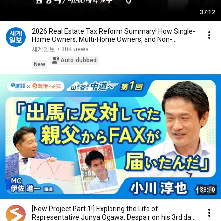
37:12
2026 Real Estate Tax Reform Summary! How Single-
Home Owners, Multi-Home Owners, and Non-
Homeowner...
세계일보
•
30K views
Auto-dubbed
New
38:10
[New Project Part 1!] Exploring the Life of
Representative Junya Ogawa: Despair on his 3rd day