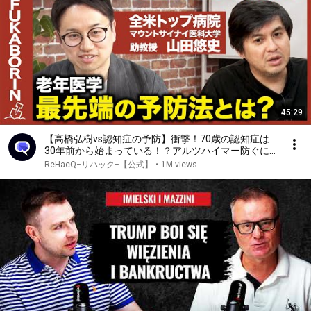
45:29
【高橋弘樹vs認知症の予防】衝撃！70歳の認知症は
30年前から始まっている！？アルツハイマー防ぐに
は？【ReHacQvsアメリカ天才医学者】
ReHacQ−リハック−【公式】
•
1M views