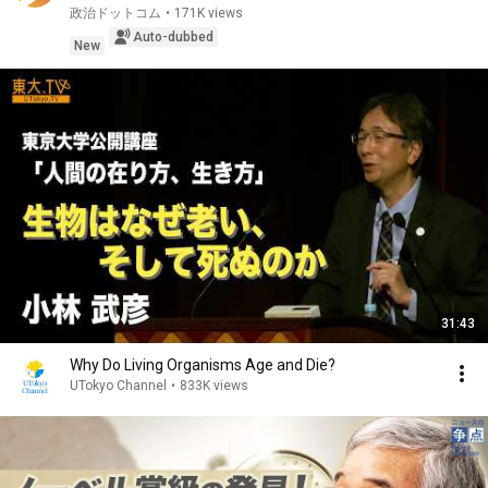
as...
政治ドットコム
•
171K views
Auto-dubbed
New
31:43
Why Do Living Organisms Age and Die?
UTokyo Channel
•
833K views