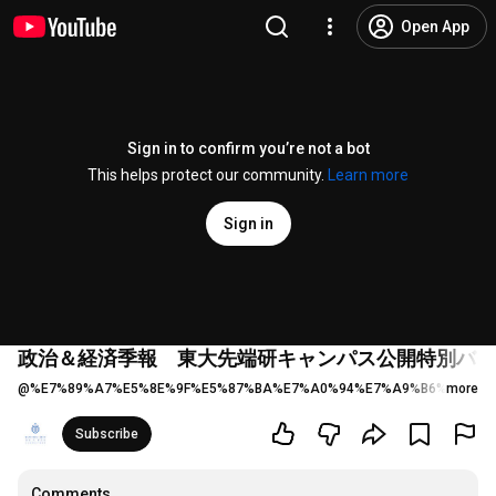
Open App
Sign in to confirm you’re not a bot
This helps protect our community.
Learn more
Sign in
政治＆経済季報 東大先端研キャンパス公開特別バー
@
%E7%89%A7%E5%8E%9F%E5%87%BA%E7%A0%94%E7%A9%B6%E5%AE
more
Subscribe
Comments