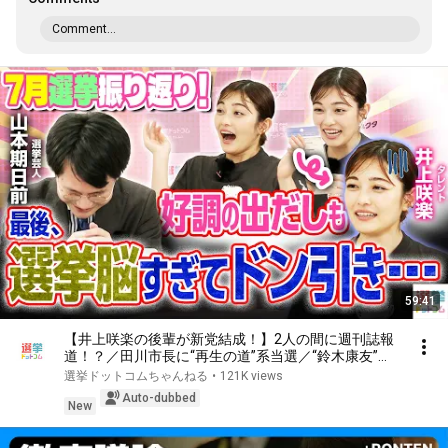
Comment...
59:41
【井上咲楽の後輩が新党結成！】2人の間に週刊誌報
道！？／田川市長に“再生の道”系当選／“鈴木康友”氏
が事務所侵入で辞職願【井上咲楽×山本期日前】｜選
選挙ドットコムちゃんねる
•
121K views
挙ドットコムちゃんねる
Auto-dubbed
New