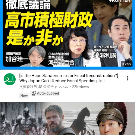
37:59
[Is the Hope Sanaenomics or Fiscal Reconstruction?]
Why Japan Can't Reduce Fiscal Spending | Is t...
文藝春秋PLUS 公式チャンネル
•
22K views
Auto-dubbed
New