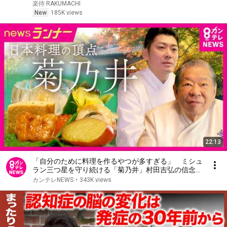
経平均30万円」見通しは変わらない／28年ぶり日米
楽待 RAKUMACHI
協調為替介入の真相《エミン・ユルマズ×野沢春日
New
185K views
①》
22:13
「自分のために料理を作るやつが多すぎる」 ミシュ
ラン三つ星を守り続ける「菊乃井」村田吉弘の信念
跡を継ぐのは義理の息子 “4代目”に託すバトン｜
カンテレNEWS
•
343K views
newsランナー〈カンテレNEWS〉