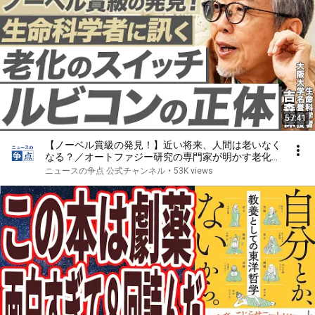
57:41
【ノーベル賞級の発見！】近い将来、人間は老いなく
なる？／オートファジー研究の専門家が明かす老化の
スイッチ「ルビコン」の正体／なぜ生命は老化する？
ニュースの争点 公式チャンネル
•
53K views
AIの進化と構造生物学の発展（大阪大学名誉教授 吉
森保）