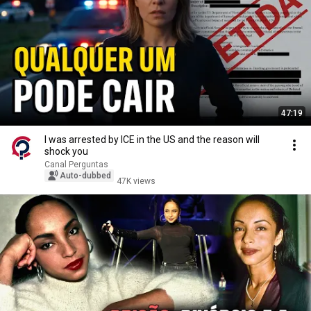
47:19
I was arrested by ICE in the US and the reason will
shock you
Canal Perguntas
Auto-dubbed
47K views