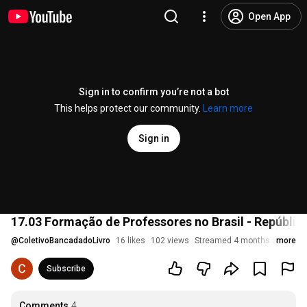
Open App
Sign in to confirm you’re not a bot
This helps protect our community.
Learn more
Sign in
17.03 Formação de Professores no Brasil - República
@
ColetivoBancadadoLivro
16 likes
102 views
Streamed 4 months ago
more
Subscribe
Comments
4