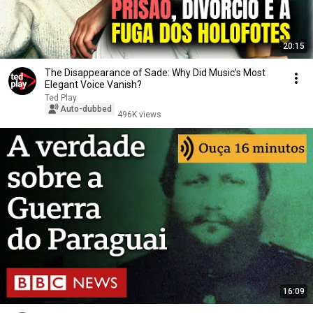
20:15
The Disappearance of Sade: Why Did Music’s Most
Elegant Voice Vanish?
Ted Play
Auto-dubbed
496K views
16:09