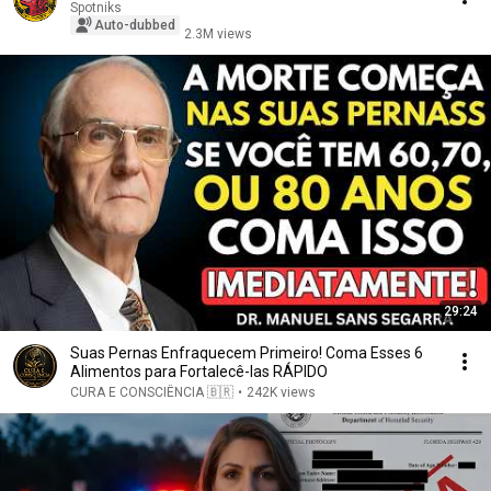
Spotniks
Auto-dubbed
2.3M views
29:24
Suas Pernas Enfraquecem Primeiro! Coma Esses 6
Alimentos para Fortalecê-las RÁPIDO
CURA E CONSCIÊNCIA 🇧🇷
•
242K views