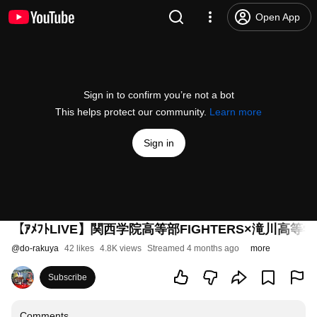
Open App
Sign in to confirm you’re not a bot
This helps protect our community.
Learn more
Sign in
【ｱﾒﾌﾄLIVE】関西学院高等部FIGHTERS×滝川
@
do-rakuya
42 likes
4.8K views
Streamed 4 months ago
more
Subscribe
Comments