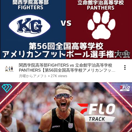
2:11:51
関西学院高等部FIGHTERS vs 立命館宇治高等学校
PANTHERS【第56回全国高等学校アメリカンフット
ボール選手権大会】
月曜からアメフト
•
27K views