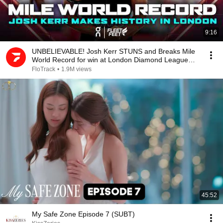
9:16
UNBELIEVABLE! Josh Kerr STUNS and Breaks Mile
World Record for win at London Diamond League
2026
FloTrack
•
1.9M views
45:52
My Safe Zone Episode 7 (SUBT)