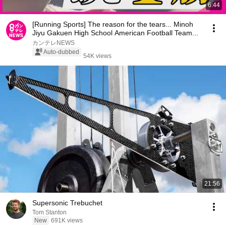
6:44
[Running Sports] The reason for the tears... Minoh
Jiyu Gakuen High School American Football Team...
カンテレNEWS
Auto-dubbed
54K views
21:56
Supersonic Trebuchet
Tom Stanton
New
691K views