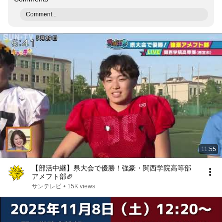
Comment...
11:55
【部活中継】県大会で優勝！強豪・関西学院高等部
アメフト部🏈
サンテレビ
•
15K views