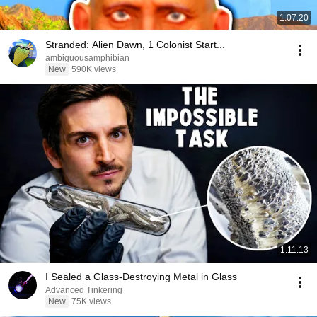
1:07:20
Stranded: Alien Dawn, 1 Colonist Start...
ambiguousamphibian
New
590K views
1:11:13
I Sealed a Glass-Destroying Metal in Glass
Advanced Tinkering
New
75K views