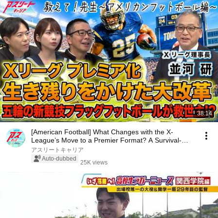
38:14
[American Football] What Changes with the X-
League’s Move to a Premier Format? A Survival-
Driven ...
アスリートキャリア
Auto-dubbed
25K views