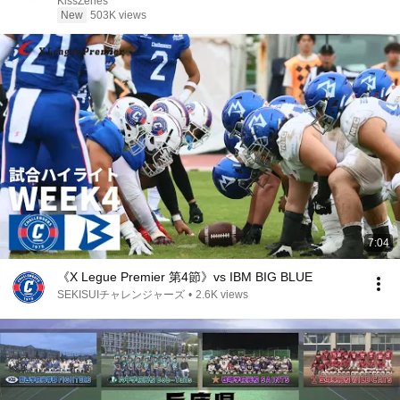
KissZeries
New
503K views
7:04
《X Legue Premier 第4節》vs IBM BIG BLUE
SEKISUIチャレンジャーズ
•
2.6K views