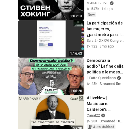
of the Universe / 
МИНАЕВ LIVE
Idol Stories / 
547K
1d ago
MINAEV
New
1:07:13
La participación de 
las mujeres, 
¿parámetro para la 
integridad 
Sala 2 - XXXVI Congreso SOMEE
electoral? Sesión 3
122
8mo ago
1:16:43
Democrazia 
addio? La fine della 
politica e le mosse 
per reagire
Il Fatto Quotidiano
43K
Streamed 5mo ago
1:06:20
#LiveNow | 
Masiosare: 
Calderón's 
betrayals 
Canal22
(10/09/2025)
20K
Streamed 10mo ago
Auto-dubbed
57:30