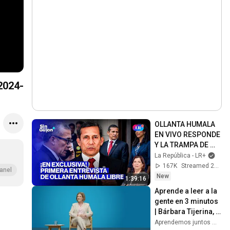
2024-
OLLANTA HUMALA 
EN VIVO RESPONDE 
Y LA TRAMPA DE 
LÓPEZ ALIAGA | SIN 
La República - LR+
GUION CON ROSA 
167K
Streamed 2d ago
anel
MARÍA PALACIOS
New
1:39:16
Aprende a leer a la 
gente en 3 minutos 
| Bárbara Tijerina, 
experta en 
Aprendemos juntos Mex