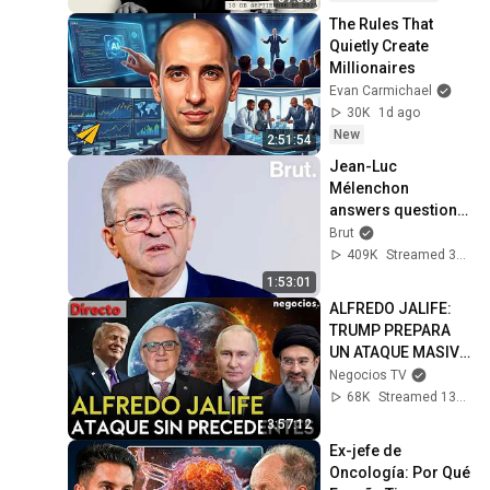
The Rules That 
Quietly Create 
Millionaires
Evan Carmichael
30K
1d ago
New
2:51:54
Jean-Luc 
Mélenchon 
answers questions 
from Rémy Buisine 
Brut
on Brut.
409K
Streamed 3mo ago
1:53:01
ALFREDO JALIFE: 
TRUMP PREPARA 
UN ATAQUE MASIVO 
SIN PRECEDENTES, 
Negocios TV
IRÁN RECHAZA LA 
68K
Streamed 13d ago
TREGUA Y PUTIN 
3:57:12
AVISA
Ex-jefe de 
Oncología: Por Qué 