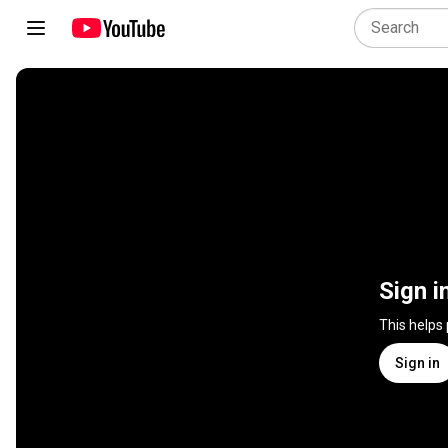
Sign i
This helps
Sign in