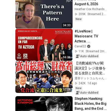
August 6, 2026
Heather Cox Richardson
209K
Streamed 21h ago
New
34:33
#LiveNow | 
Masiosare: TV 
Azteca. 
(05/27/2026)
Canal22
11K
Streamed 2mo ago
Auto-dubbed
56:36
【消費減税1%が閣
議決定】レジ改修を
巡る攻防と自民党内
の激しい葛藤／中
選挙ドットコムちゃんねる
道・立憲・公明の3
242K
1d ago
党合流構想に浮上し
New
52:26
た「第4の選択肢」
Auto-dubbed
とは？【今野忍×山
Stephen Hawking: 
本期日前】｜選挙ド
Black Holes, the Big 
ットコム
Bang, and the End 