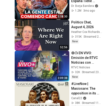
España Tiene 
Tantos Casos de 
Dr. Borja Bandera
Cáncer (la 
1.2M
3mo ago
respuesta, en tu 
1:18:30
plato)
Politics Chat, 
August 4, 2026
Heather Cox Richardson
315K
Streamed 2d ago
New
52:56
🔴📺 EN VIVO: 
Emisión de RTVC 
Noticias con 
información de 
RTVC Noticias
Colombia, sus 
32K
Streamed 23h ago
regiones y el 
New
3:09:38
mundo
#LiveNow | 
Masiosare: The 
opposition in its 
labyrinth (August 
Canal22
27, 2025)
38K
Streamed 11mo ago