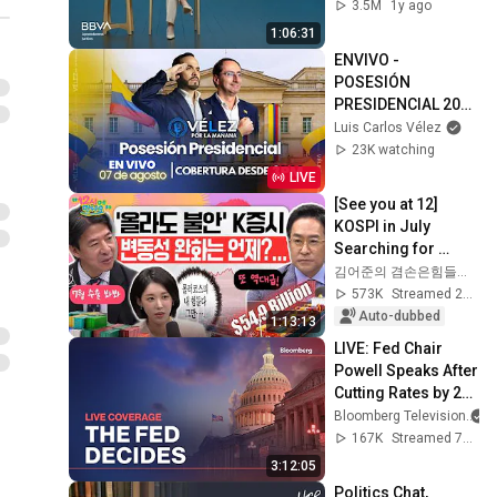
comunicación no 
3.5M
1y ago
verbal
1:06:31
ENVIVO - 
POSESIÓN 
PRESIDENCIAL 2026 
ABELARDO DE LA 
Luis Carlos Vélez
ESPRIELLA - Velez 
23K watching
Por La Mañana
LIVE
[See you at 12] 
KOSPI in July 
Searching for 
Direction! Starting 
김어준의 겸손은힘들다 뉴스공장
Up Today... Is This 
573K
Streamed 2w ago
the First Ste...
Auto-dubbed
1:13:13
LIVE: Fed Chair 
Powell Speaks After 
Cutting Rates by 25 
Basis Points
Bloomberg Television
167K
Streamed 7mo ago
3:12:05
Politics Chat, 