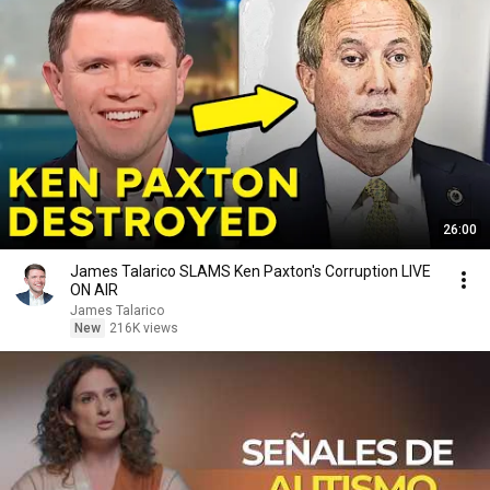
26:00
James Talarico SLAMS Ken Paxton's Corruption LIVE
ON AIR
James Talarico
New
216K views