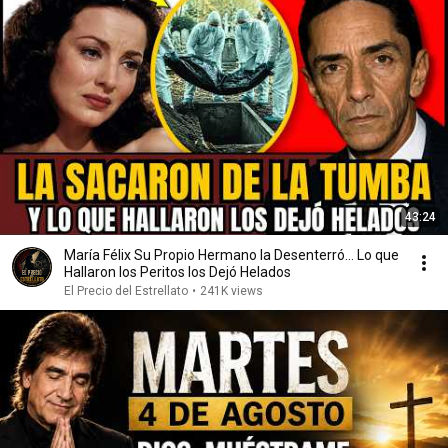
43:24
María Félix Su Propio Hermano la Desenterró... Lo que
Hallaron los Peritos los Dejó Helados
El Precio del Estrellato
•
241K views