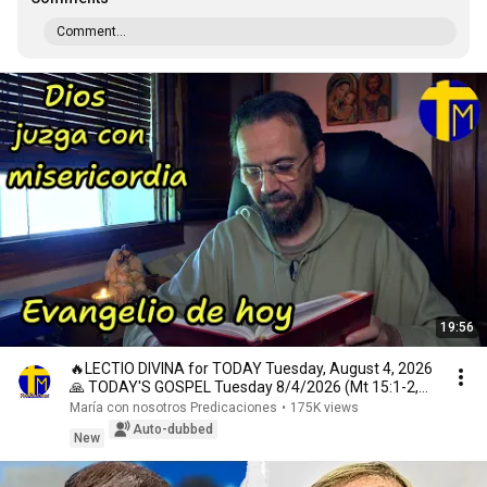
Comment...
19:56
🔥LECTIO DIVINA for TODAY Tuesday, August 4, 2026
🙏 TODAY'S GOSPEL Tuesday 8/4/2026 (Mt 15:1-2,
10...
María con nosotros Predicaciones
•
175K views
Auto-dubbed
New