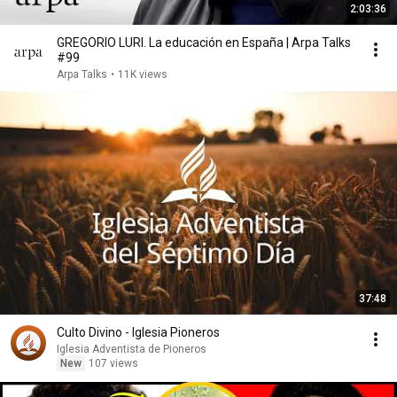
2:03:36
GREGORIO LURI. La educación en España | Arpa Talks
#99
Arpa Talks
•
11K views
37:48
Culto Divino - Iglesia Pioneros
Iglesia Adventista de Pioneros
New
107 views