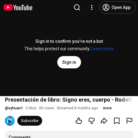
Open App
Sign in to confirm you’re not a bot
This helps protect our community.
Learn more
Sign in
Presentación de libro: Signo eres, cuerpo - Rodolfo
@
eyhuan1
3 likes
80 views
Streamed 8 months ago
more
Subscribe
Comments