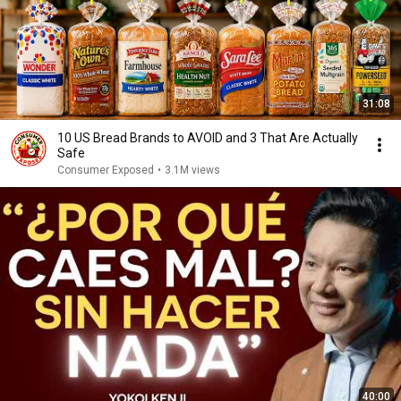
31:08
10 US Bread Brands to AVOID and 3 That Are Actually
Safe
Consumer Exposed
•
3.1M views
40:00