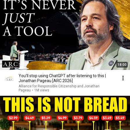
18:00
You’ll stop using ChatGPT after listening to this |
Jonathan Pageau [ARC 2026]
Alliance for Responsible Citizenship and Jonathan
Pageau
•
1M views