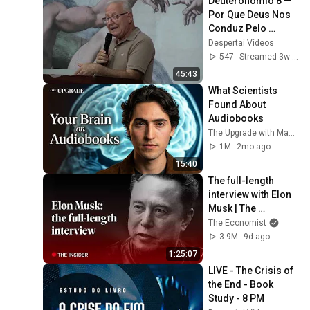
Deuteronômio 8 — 
Por Que Deus Nos 
Conduz Pelo 
Deserto?
Despertai Vídeos
547
Streamed 3w ago
45:43
What Scientists 
Found About 
Audiobooks
The Upgrade with Makai Elías Calles
1M
2mo ago
15:40
The full-length 
interview with Elon 
Musk | The 
Economist
The Economist
3.9M
9d ago
1:25:07
LIVE - The Crisis of 
the End - Book 
Study - 8 PM