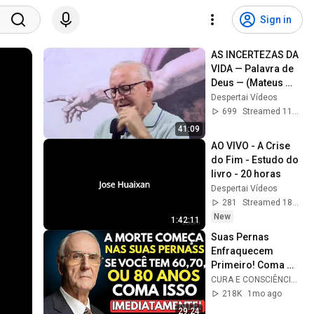
Sign in
AS INCERTEZAS DA 
VIDA — Palavra de 
Deus — (Mateus 
6.25-34)
Despertai Vídeos
699
Streamed 11mo ago
41:09
AO VIVO - A Crise 
do Fim - Estudo do 
livro - 20 horas
Despertai Vídeos
281
Streamed 18h ago
New
1:42:11
Suas Pernas 
Enfraquecem 
Primeiro! Coma 
Esses 6 Alimentos 
CURA E CONSCIÊNCIA 🇧🇷
para Fortalecê-las 
218K
1mo ago
RÁPIDO
29:24