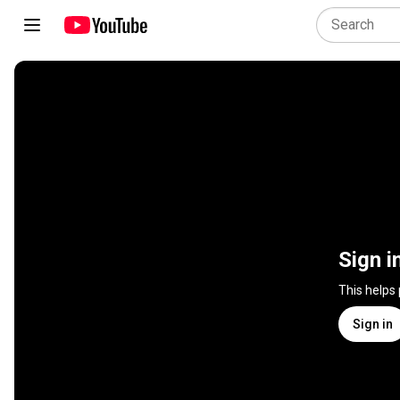
Sign i
This helps
Sign in