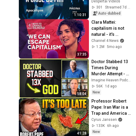
Despertai Vídeos
301
Streamed 7d ago
Auto-dubbed
1:10:31
Clara Mattei: 
capitalism is not 
natural - it’s 
enforced
Channel 4 News
1.2M
5mo ago
37:35
Doctor Stabbed 13 
Times During 
Murder Attempt - 
Then God Showed 
Imagine Heaven Podcast with John Burke
Up | Near Death 
56K
1d ago
Experience
New
58:04
Professor Robert 
Pape: Iran War is a 
Trap and America 
Has No Way Out!
Cyrus Janssen
133K
6h ago
New
41:28