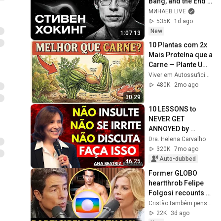
Bang, and the End 
of the Universe / 
МИНАЕВ LIVE
Idol Stories / 
535K
1d ago
MINAEV
New
1:07:13
10 Plantas com 2x 
Mais Proteína que a 
Carne — Plante Uma 
Vez e Coma por 
Viver em Autossuficiência
Anos
480K
2mo ago
30:29
10 LESSONS to 
NEVER GET 
ANNOYED by 
ANYONE AGAIN | 
Dra. Helena Carvalho
Ana Beatriz 
320K
7mo ago
Barbosa
Auto-dubbed
46:25
Former GLOBO 
heartthrob Felipe 
Folgosi recounts 
his experience at 
Cristão também pensa!
the network and 
22K
3d ago