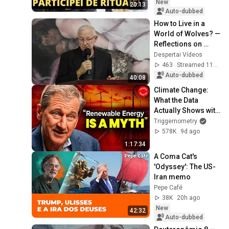
how he strayed ...
New
20:13
Auto-dubbed
How to Live in a 
World of Wolves? — 
Reflections on 
Matthew 10:9-16
Despertai Vídeos
463
Streamed 11d ago
Auto-dubbed
40:08
Climate Change: 
What the Data 
Actually Shows with 
Geologist Scott 
Triggernometry
Tinker
578K
9d ago
1:17:34
A Coma Cat's 
'Odyssey': The US-
Iran memo
Pepe Café
38K
20h ago
New
42:32
Auto-dubbed