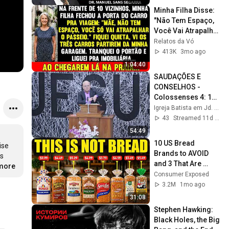
Minha Filha Disse: 
"Não Tem Espaço, 
Você Vai Atrapalhar 
O Passeio", Mas 
Relatos da Vó
Quando 
413K
3mo ago
Chegaram...
1:04:40
SAUDAÇÕES E 
CONSELHOS - 
Colossenses 4: 14 
ao 18.
Igreja Batista em Jd. São Norberto
43
Streamed 11d ago
54:49
10 US Bread 
se 
Brands to AVOID 
s 
and 3 That Are 
.more
Actually Safe
Consumer Exposed
3.2M
1mo ago
31:08
Stephen Hawking: 
Black Holes, the Big 