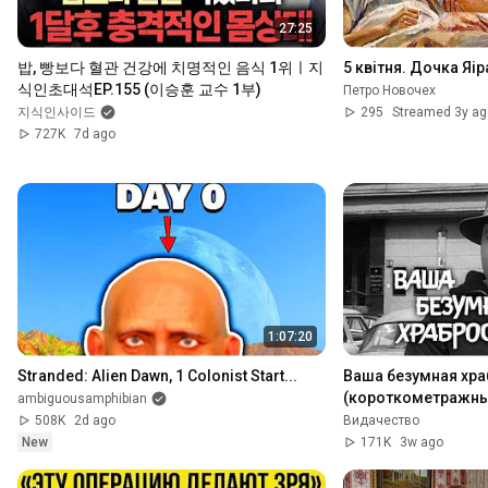
27:25
밥, 빵보다 혈관 건강에 치명적인 음식 1위ㅣ지
5 квітня. Дочка Яір
식인초대석EP.155 (이승훈 교수 1부)
Петро Новочех
지식인사이드
295
Streamed 3y ag
727K
7d ago
1:07:20
Stranded: Alien Dawn, 1 Colonist Start...
Ваша безумная хра
(короткометражны
ambiguousamphibian
508K
2d ago
Видачество
New
171K
3w ago