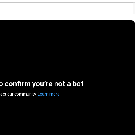
to confirm you’re not a bot
tect our community.
Learn more