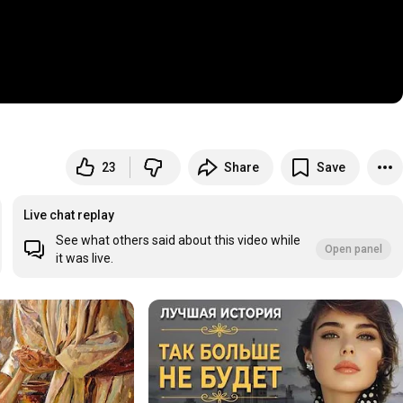
23
Share
Save
аїни
Live chat replay
See what others said about this video while
Open panel
it was live.