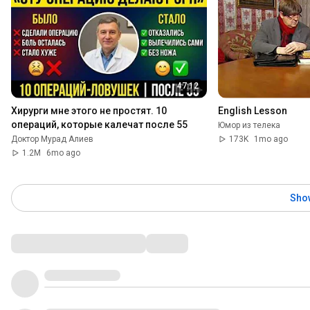
47:12
Хирурги мне этого не простят. 10 
English Lesson
операций, которые калечат после 55
Юмор из телека
Доктор Мурад Алиев
173K
1mo ago
1.2M
6mo ago
Sho
Comments