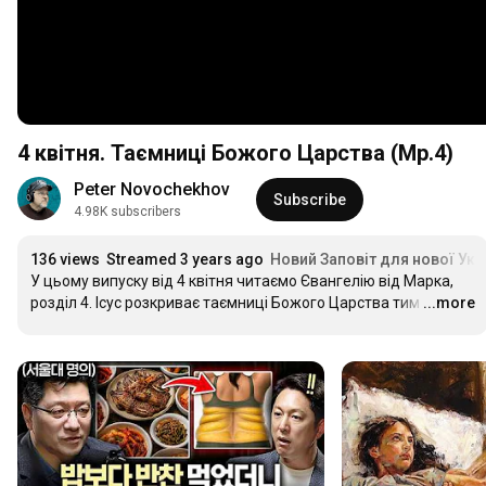
4 квітня. Таємниці Божого Царства (Мр.4)
Peter Novochekhov
Subscribe
4.98K subscribers
136 views
Streamed 3 years ago
Новий Заповіт для нової Укр
У цьому випуску від 4 квітня читаємо Євангелію від Марка, 
розділ 4. Ісус розкриває таємниці Божого Царства тим
…
...more