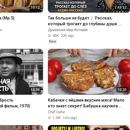
10:12
1:45:32
а (Мр.5)
Так больше не будет ｜ Рассказ, 
который трогает до глубины души. 
Очень сильная история ｜ Аудиорассказ
o
Душевный Мир Историй
45K
23h ago
New
10:06
10:20
брость 
Кабачки с яйцами вкуснее мяса! Мало 
й фильм, 1970)
кто знает секрет! Бабушка научила 
готовить рецепт за 15 минут
Chef Gafur
1.2M
1mo ago