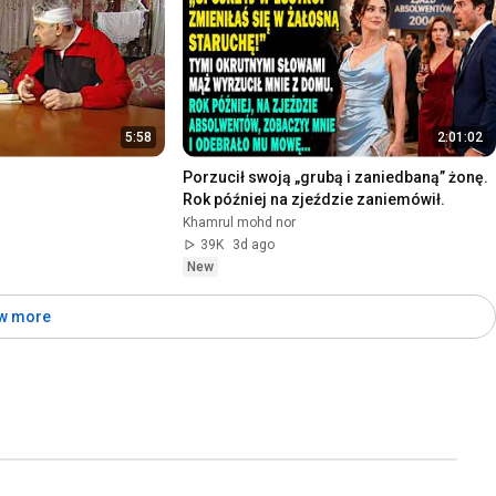
5:58
2:01:02
Porzucił swoją „grubą i zaniedbaną” żonę. 
Rok później na zjeździe zaniemówił.
Khamrul mohd nor
39K
3d ago
New
w more