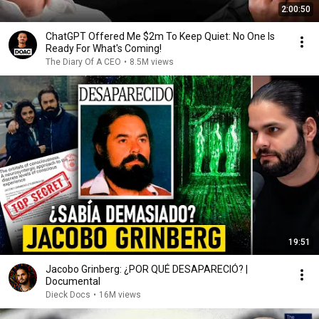
2:00:50
ChatGPT Offered Me $2m To Keep Quiet: No One Is
Ready For What's Coming!
The Diary Of A CEO
•
8.5M views
19:51
Jacobo Grinberg: ¿POR QUÉ DESAPARECIÓ? |
Documental
Dieck Docs
•
16M views