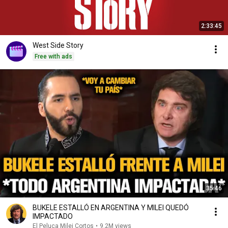
2:33:45
West Side Story
Free with ads
35:46
BUKELE ESTALLÓ EN ARGENTINA Y MILEI QUEDÓ
IMPACTADO
El Peluca Milei Cortos
•
9.2M views