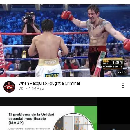
29:08
When Pacquiao Fought a Criminal
VS+
•
2.4M views