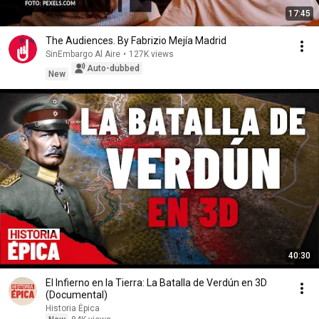
17:45
The Audiences. By Fabrizio Mejía Madrid
SinEmbargo Al Aire
•
127K views
Auto-dubbed
New
40:30
El Infierno en la Tierra: La Batalla de Verdún en 3D
(Documental)
Historia Épica