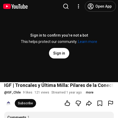
Open App
Sign in to confirm you’re not a bot
This helps protect our community.
Learn more
Sign in
IGF | Troncales y Última Milla: Pilares de la Conecti
@
IGF_Chile
9 likes
121 views
Streamed 1 year ago
more
Subscribe
Comments
1