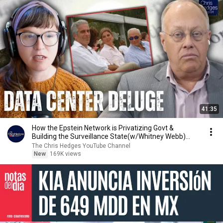
41:35
How the Epstein Network is Privatizing Govt &
Building the Surveillance State(w/Whitney Webb)
|TCHR
The Chris Hedges YouTube Channel
New
169K views